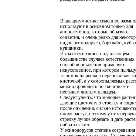
В аквариумистике семенное размн
используют в основном только для
апоногетонов, которые образуют
соцветия, и очень редко для некото
видов эхинодоруса, барклайи, куб
кувшинки.
Из-за отсутствия в подавляющем
большинстве случаев естественных
способов опыления применяют
искусственное, при котором пыльцу
тычинок на рыльца переносят мягк
кисточкой, а у самоопыляемых раст
можно проводить по тычинкам и
пестикам чистым пальцем.
Следует учесть, что молодые растен
дающие цветочную стрелку и соцве
после опыления, сильно истощаютс
плохо растут, поэтому у них первую
стрелку лучше обрезать и дать раст
набраться сил.
У эхинодорусов степень созревания
определяют по окраске. Созревшие