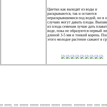
Цветки как выходят из воды и
раскрываются, так и остаются
нераскрывшимися под водой, но в 
случаях могут давать плоды. Выпа
из плода семенам лучше дать плават
воде, пока не образуются первый ли
длиной 3-5 мм и тонкий корень. По
этого молодое растение сажают в гр
Товары не найдены
.
?? ?????, ??? ?????? ?????? ??????? ?????? ???????. ???????? ???? ???? ???