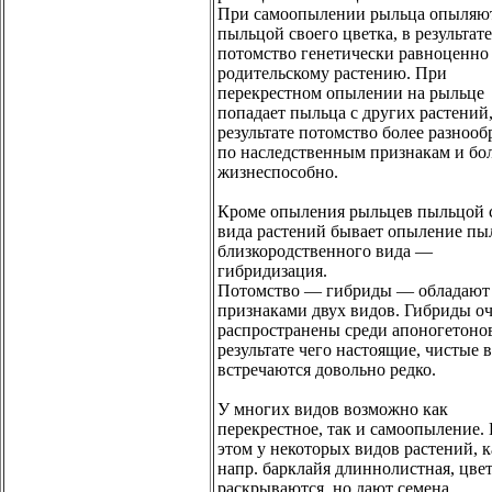
При самоопылении рыльца опыляю
пыльцой своего цветка, в результате
потомство генетически равноценно
родительскому растению. При
перекрестном опылении на рыльце
попадает пыльца с других растений,
результате потомство более разнооб
по наследственным признакам и бо
жизнеспособно.
Кроме опыления рыльцев пыльцой 
вида растений бывает опыление пы
близкородственного вида —
гибридизация.
Потомство — гибриды — обладают
признаками двух видов. Гибриды о
распространены среди апоногетонов
результате чего настоящие, чистые 
встречаются довольно редко.
У многих видов возможно как
перекрестное, так и самоопыление.
этом у некоторых видов растений, к
напр. барклайя длиннолистная, цве
раскрываются, но дают семена.