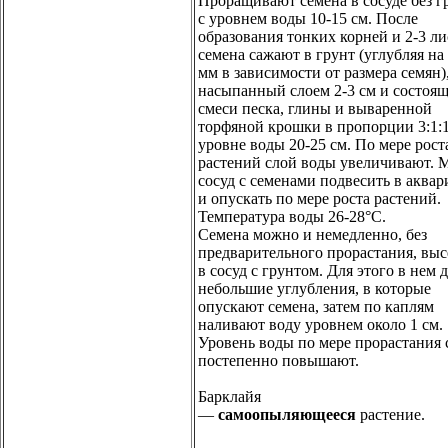
Проращивают семена в сосуде без г
с уровнем воды 10-15 см. После
образования тонких корней и 2-3 ли
семена сажают в грунт (углубляя на 
мм в зависимости от размера семян)
насыпанный слоем 2-3 см и состоя
смеси песка, глины и вываренной
торфяной крошки в пропорции 3:1:
уровне воды 20-25 см. По мере рост
растений слой воды увеличивают.
сосуд с семенами подвесить в аква
и опускать по мере роста растений.
Температура воды 26-28°С.
Семена можно и немедленно, без
предварительного прорастания, выс
в сосуд с грунтом. Для этого в нем 
небольшие углубления, в которые
опускают семена, затем по каплям
наливают воду уровнем около 1 см.
Уровень воды по мере прорастания 
постепенно повышают.
Барклайя
—
самоопыляющееся
растение.