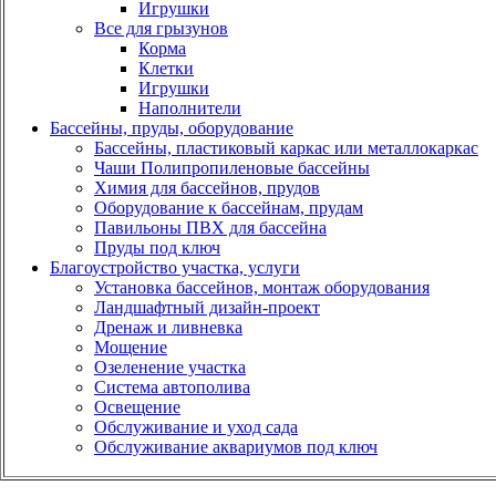
Игрушки
Все для грызунов
Корма
Клетки
Игрушки
Наполнители
Бассейны, пруды, оборудование
Бассейны, пластиковый каркас или металлокаркас
Чаши Полипропиленовые бассейны
Химия для бассейнов, прудов
Оборудование к бассейнам, прудам
Павильоны ПВХ для бассейна
Пруды под ключ
Благоустройство участка, услуги
Установка бассейнов, монтаж оборудования
Ландшафтный дизайн-проект
Дренаж и ливневка
Мощение
Озеленение участка
Система автополива
Освещение
Обслуживание и уход сада
Обслуживание аквариумов под ключ