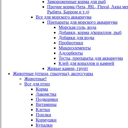
Замороженные корма для рыб
Прочие корма (Sera, JBL, Fluval, Аква м
Рыбята, Барром и т.д)
Все для морского аквариума
Препараты для морского аквариума
Морская соль, вода
Добавки, корма д/кораллов, рыб
Добавки для воды
Пробиотики
Микроэлементы
Адсорбенты
Тесты, препараты для аквариума
Клей для кораллов и камней
Живые камни, грунт
Животные (птица, грызуны), аксессуары
Животные!
Все для птиц
Корма
Лакомства
Подкормки
Витамины
Клетки
Поилки
Кормушки
Купалки