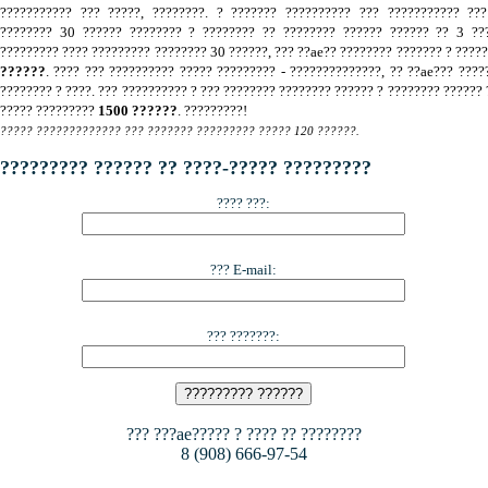
??????????? ??? ?????, ????????. ? ??????? ?????????? ??? ??????????? ???
???????? 30 ?????? ???????? ? ???????? ?? ???????? ?????? ?????? ?? 3 ???
????????? ???? ????????? ???????? 30 ??????, ??? ??ae?? ???????? ??????? ? ????
??????
. ???? ??? ?????????? ????? ????????? - ??????????????, ?? ??ae??? ????
???????? ? ????. ??? ?????????? ? ??? ???????? ???????? ?????? ? ???????? ?????? 
????? ?????????
1500 ??????
. ?????????!
????? ????????????? ??? ??????? ????????? ????? 120 ??????.
????????? ?????? ?? ????-????? ?????????
???? ???:
??? E-mail:
??? ???????:
??? ???ae????? ? ???? ?? ????????
8 (908) 666-97-54