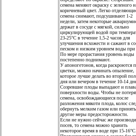
семена меняют окраску с зеленого н
коричневый цвет. Легко отделяющи
семена снимают, подсушивают 1-2
недели, затем некоторые аквариуми
держат в сосуде с мягкой, сильно
циркулирующей водой при темпера
23-25°С в течение 1,5-2 часов для
улучшения всхожести и сажают в со
песком и низким уровнем воды при
По мере прорастания уровень воды
постепенно поднимают.
У апоногетонов, когда раскроются 
цветки, можно начинать опыление,
которое лучше делать во второй по
дня или вечером в течение 10-14 дн
Созревшие плоды выпадают и плав
поверхности воды. Чтобы не потеря
семена, освобождающиеся после
разложения мякоти плода, колос сле
обернуть мелким газом или принять
другие меры предосторожности.
Если не нужно сейчас же производи
посев, то семена можно хранить
некоторое время в воде при 15-16°С