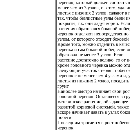
черенок, который должен состоять 
менее чем из 3 узлов, и затем, удали
листья с нижних 2 узлов, сажают в 
так, чтобы безлистные узлы были и
покрыты, т.к. они дадут корни. Если
растения образовался боковой побег,
черенок отделяют непосредственно
узлом, от которого отходит боковой 
Кроме того, можно отделить в качес
черенка и сам боковой побег, если о
образовал не менее 3 узлов. Если
растение достаточно велико, то от н
кроме головного черенка можно от
следующий участок стебля - побег
черенок с не менее чем 4 узлами и, 
листья из нижних 2 узлов, посадить
грунт.
Наиболее быстро начинает свой рос
головной черенок. Оставшееся в гр
материнское растение, обладающее
развитой корневой системой, также
вскоре начинает давать в узлах бок
побеги.
Последним трогается в рост побего
черенок.