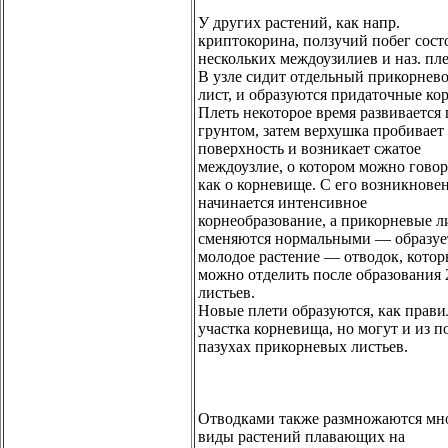
У других растений, как напр.
криптокорина, ползучий побег сост
нескольких междоузилиев и наз. пл
В узле сидит отдельный прикорнев
лист, и образуются придаточные ко
Плеть некоторое время развивается 
грунтом, затем верхушка пробивает
поверхность и возникает сжатое
междоузлие, о котором можно гово
как о корневище. С его возникнове
начинается интенсивное
корнеобразование, а прикорневые л
сменяются нормальными — образуе
молодое растение — отводок, кото
можно отделить после образования 
листьев.
Новые плети образуются, как прави
участка корневища, но могут и из п
пазухах прикорневых листьев.
Отводками также размножаются мн
виды растений плавающих на