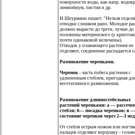
поверхности воды, как напр. водокр
лимнобиум, пистия и др.
И.Шеурманн пишет: "Нельзя отделя
отводки слишком рано. Молодое ра
должно вырасти до трети, лучше до
половины материнского (у крипток
почти одинаковой величины).
Отводок у плавающего растения не
отделяют, соединение распадается с
Размножение черенками.
Черенок
- часть побега растения с
удлиненным стеблем, пригодная дл
вегетативного размножения.
Размножение длинностебельных
растений черенками: а — рассече
стебля; б— посадка черенков; в 
состояние черенков через 2—3 не
От стебля острым ножом или ногтя
пальцев отделяют верхушку - голов