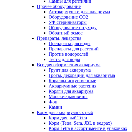
Лампы для рептилий
Прочее оборудование
Автокормушки для аквариума
Оборудование СО2
УФ стерилизаторы
Оборудование по уходу
Обратный осмос
Препараты, лекарства
Препараты для воды
Препараты для растений
Против водорослей
Тесты для воды
Все для оформления аквариума
Грунт для аквариума
Гроты, декорации для аквариума
Кораллы искуственные
Аквариумные растения
Коряги для аквариума
Морские раковины
Фон
Камни
Корм для аквариумных рыб
Корм для рыб Tetra
Корм (Tetra, Sera, JBL в ведрах)
Корм Tetra в ассортименте в упаковках