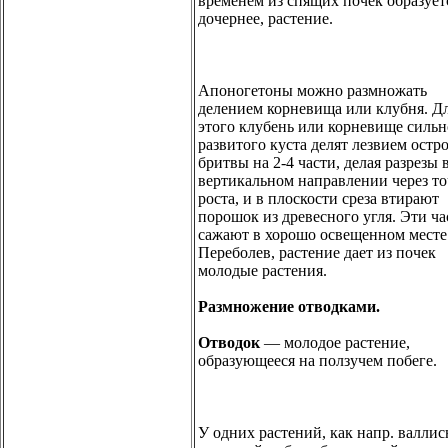
временем из спящих почек образует
дочернее, растение.
Апоногетоны можно размножать
делением корневища или клубня. Д
этого клубень или корневище сильн
развитого куста делят лезвием остр
бритвы на 2-4 части, делая разрезы 
вертикальном направлении через т
роста, и в плоскости среза втирают
порошок из древесного угля. Эти ча
сажают в хорошо освещенном месте
Переболев, растение дает из почек
молодые растения.
Размножение отводками.
Отводок
— молодое растение,
образующееся на ползучем побеге.
У одних растений, как напр. валлис