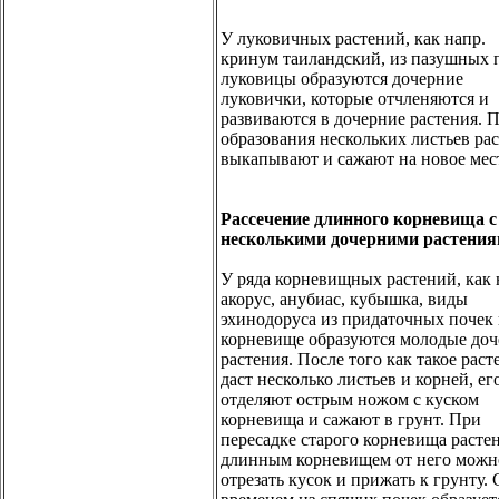
У луковичных растений, как напр.
кринум таиландский, из пазушных 
луковицы образуются дочерние
луковички, которые отчленяются и
развиваются в дочерние растения. 
образования нескольких листьев ра
выкапывают и сажают на новое мес
Рассечение длинного корневища с
несколькими дочерними растени
У ряда корневищных растений, как 
акорус, анубиас, кубышка, виды
эхинодоруса из придаточных почек 
корневище образуются молодые доч
растения. После того как такое раст
даст несколько листьев и корней, ег
отделяют острым ножом с куском
корневища и сажают в грунт. При
пересадке старого корневища растен
длинным корневищем от него можн
отрезать кусок и прижать к грунту. 