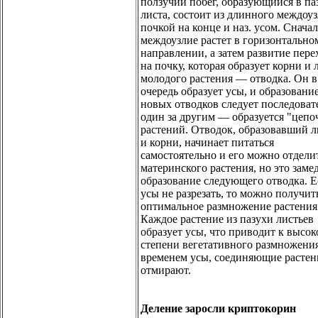
ползучий побег, образующийся в па
листа, состоит из длинного междоуз
почкой на конце и наз. усом. Сначал
междоузлие растет в горизонтально
направлении, а затем развитие пере
на почку, которая образует корни и 
молодого растения — отводка. Он 
очередь образует усы, и образовани
новых отводков следует последоват
один за другим — образуется "цепо
растений. Отводок, образовавший л
и корни, начинает питаться
самостоятельно и его можно отдели
материнского растения, но это заме
образование следующего отводка. 
усы не разрезать, то можно получит
оптимальное размножение растения
Каждое растение из пазухи листьев
образует усы, что приводит к высок
степени вегетативного размножения
временем усы, соединяющие растен
отмирают.
Деление заросли криптокорин