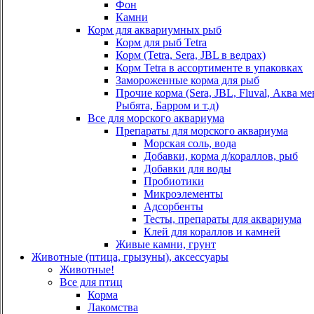
Фон
Камни
Корм для аквариумных рыб
Корм для рыб Tetra
Корм (Tetra, Sera, JBL в ведрах)
Корм Tetra в ассортименте в упаковках
Замороженные корма для рыб
Прочие корма (Sera, JBL, Fluval, Аква м
Рыбята, Барром и т.д)
Все для морского аквариума
Препараты для морского аквариума
Морская соль, вода
Добавки, корма д/кораллов, рыб
Добавки для воды
Пробиотики
Микроэлементы
Адсорбенты
Тесты, препараты для аквариума
Клей для кораллов и камней
Живые камни, грунт
Животные (птица, грызуны), аксессуары
Животные!
Все для птиц
Корма
Лакомства