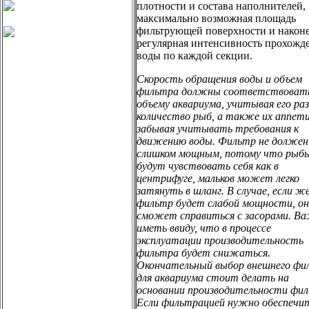
плотности и состава наполнителей,
максимально возможная площадь
фильтрующей поверхности и наконе
регулярная интенсивность прохожд
воды по каждой секции.
Скорость обращения воды и объем
фильтра должны соответствоват
объему аквариума, учитывая его раз
количество рыб, а также их аппети
забывая учитывать требования к
движению воды. Фильтр не долже
слишком мощным, потому что рыб
будут чувствовать себя как в
центрифуге, мальков может легко
затянуть в шланг. В случае, если ж
фильтр будет слабой мощности, он
сможет справиться с засорами. В
иметь ввиду, что в процессе
эксплуатации производительность
фильтра будет снижаться.
Окончательный выбор внешнего фи
для аквариума стоит делать на
основании производительности фил
Если фильтрацией нужно обеспечи