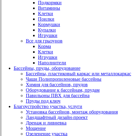
Подкормки
Витамины
Клетки
Поилки
Кормушки
Купалки
Игрушки
Все для грызунов
Корма
Клетки
Игрушки
Наполнители
Бассейны, пруды, оборудование
Бассейны, пластиковый каркас или металлокаркас
Чаши Полипропиленовые бассейны
Химия для бассейнов, прудов
Оборудование к бассейнам, прудам
Павильоны ПВХ для бассейна
Пруды под ключ
Благоустройство участка, услуги
Установка бассейнов, монтаж оборудования
Ландшафтный дизайн-проект
Дренаж и ливневка
Мощение
Озеленение участка