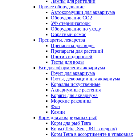
Лампы для рептилий
Прочее оборудование
Автокормушки для аквариума
Оборудование СО2
УФ стерилизаторы
Оборудование по уходу
Обратный осмос
Препараты, лекарства
Препараты для воды
Препараты для растений
Против водорослей
Тесты для воды
Все для оформления аквариума
Грунт для аквариума
Гроты, декорации для аквариума
Кораллы искуственные
Аквариумные растения
Коряги для аквариума
Морские раковины
Фон
Камни
Корм для аквариумных рыб
Корм для рыб Tetra
Корм (Tetra, Sera, JBL в ведрах)
Корм Tetra в ассортименте в упаковках