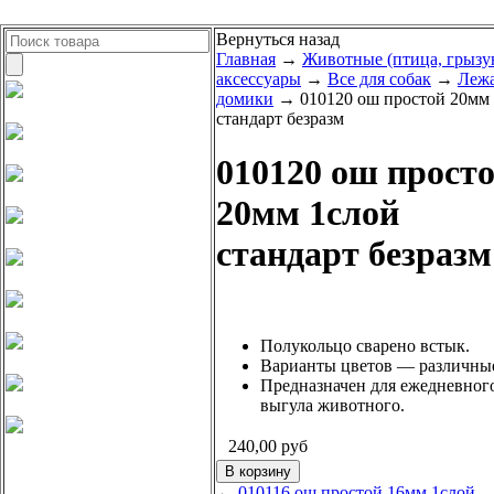
Вернуться назад
Главная
→
Животные (птица, грызу
аксессуары
→
Все для собак
→
Лежа
домики
→ 010120 ош простой 20мм 
стандарт безразм
010120 ош прост
20мм 1слой
стандарт безразм
Полукольцо сварено встык.
Варианты цветов — различны
Предназначен для ежедневног
выгула животного.
240,00
руб
←
010116 ош простой 16мм 1слой