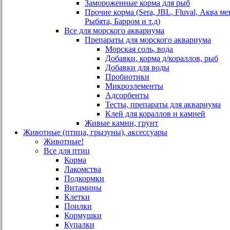
Замороженные корма для рыб
Прочие корма (Sera, JBL, Fluval, Аква м
Рыбята, Барром и т.д)
Все для морского аквариума
Препараты для морского аквариума
Морская соль, вода
Добавки, корма д/кораллов, рыб
Добавки для воды
Пробиотики
Микроэлементы
Адсорбенты
Тесты, препараты для аквариума
Клей для кораллов и камней
Живые камни, грунт
Животные (птица, грызуны), аксессуары
Животные!
Все для птиц
Корма
Лакомства
Подкормки
Витамины
Клетки
Поилки
Кормушки
Купалки