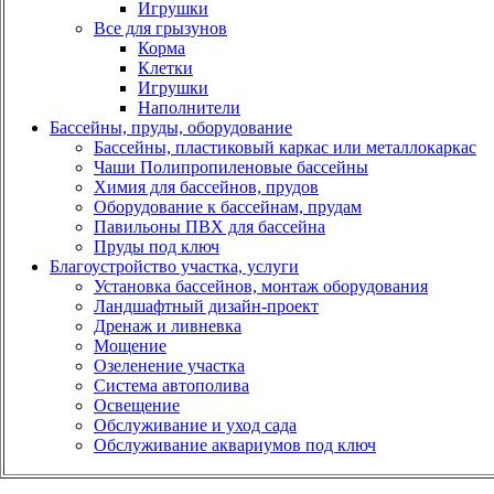
Игрушки
Все для грызунов
Корма
Клетки
Игрушки
Наполнители
Бассейны, пруды, оборудование
Бассейны, пластиковый каркас или металлокаркас
Чаши Полипропиленовые бассейны
Химия для бассейнов, прудов
Оборудование к бассейнам, прудам
Павильоны ПВХ для бассейна
Пруды под ключ
Благоустройство участка, услуги
Установка бассейнов, монтаж оборудования
Ландшафтный дизайн-проект
Дренаж и ливневка
Мощение
Озеленение участка
Система автополива
Освещение
Обслуживание и уход сада
Обслуживание аквариумов под ключ