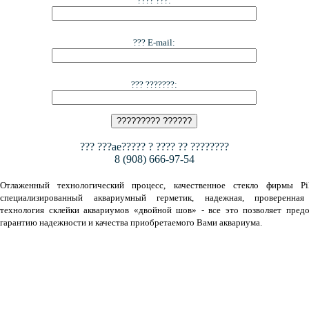
???? ???:
??? E-mail:
??? ???????:
??? ???ae????? ? ???? ?? ????????
8 (908) 666-97-54
Отлаженный технологический процесс, качественное стекло фирмы Pil
специализированный аквариумный герметик, надежная, проверенная
технология склейки аквариумов «двойной шов» - все это позволяет предо
гарантию надежности и качества приобретаемого Вами аквариума.