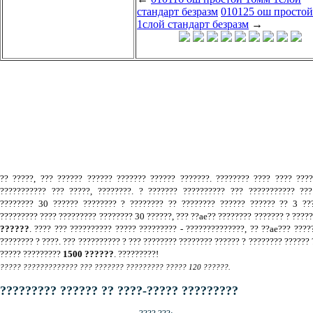
стандарт безразм
010125 ош просто
1слой стандарт безразм
→
.
?? ?????, ??? ?????? ?????? ??????? ?????? ???????. ???????? ???? ???? ???
??????????? ??? ?????, ????????. ? ??????? ?????????? ??? ??????????? ???
???????? 30 ?????? ???????? ? ???????? ?? ???????? ?????? ?????? ?? 3 ???
????????? ???? ????????? ???????? 30 ??????, ??? ??ae?? ???????? ??????? ? ????
??????
. ???? ??? ?????????? ????? ????????? - ??????????????, ?? ??ae??? ????
???????? ? ????. ??? ?????????? ? ??? ???????? ???????? ?????? ? ???????? ?????? 
????? ?????????
1500 ??????
. ?????????!
????? ????????????? ??? ??????? ????????? ????? 120 ??????.
????????? ?????? ?? ????-????? ?????????