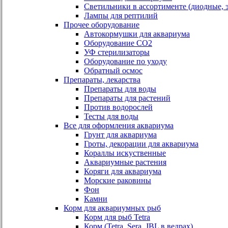
Светильники в ассортименте (диодные, э
Лампы для рептилий
Прочее оборудование
Автокормушки для аквариума
Оборудование СО2
УФ стерилизаторы
Оборудование по уходу
Обратный осмос
Препараты, лекарства
Препараты для воды
Препараты для растений
Против водорослей
Тесты для воды
Все для оформления аквариума
Грунт для аквариума
Гроты, декорации для аквариума
Кораллы искуственные
Аквариумные растения
Коряги для аквариума
Морские раковины
Фон
Камни
Корм для аквариумных рыб
Корм для рыб Tetra
Корм (Tetra, Sera, JBL в ведрах)