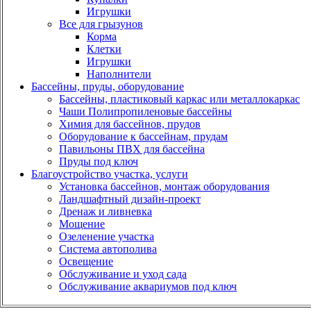
Игрушки
Все для грызунов
Корма
Клетки
Игрушки
Наполнители
Бассейны, пруды, оборудование
Бассейны, пластиковый каркас или металлокаркас
Чаши Полипропиленовые бассейны
Химия для бассейнов, прудов
Оборудование к бассейнам, прудам
Павильоны ПВХ для бассейна
Пруды под ключ
Благоустройство участка, услуги
Установка бассейнов, монтаж оборудования
Ландшафтный дизайн-проект
Дренаж и ливневка
Мощение
Озеленение участка
Система автополива
Освещение
Обслуживание и уход сада
Обслуживание аквариумов под ключ