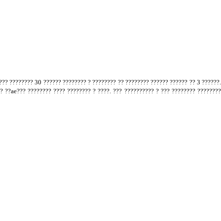
??? ???????? 30 ?????? ???????? ? ???????? ?? ???????? ?????? ?????? ?? 3 ??????.
?? ??ae??? ???????? ???? ???????? ? ????. ??? ?????????? ? ??? ???????? ???????