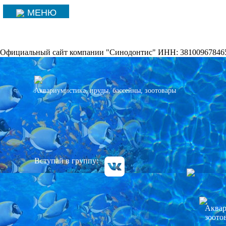
МЕНЮ
Официальный сайт компании "Синодонтис" ИНН: 38100967846
Аквариумистика, пруды, бассейны, зоотовары
Вступай в группу:
Аквар
зоото