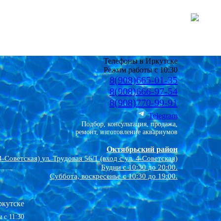
Телефоны в Иркутске
Режим работы с 10:30
8(908)665-01-35
8(908)666-97-54
8(908)770-99-91
Telegram
Подбор, консультация, продажа,
ремонт, изготовление аквариумов
Октябрьский район
4-Советская)
ул. Трудовая 56/1 (вход с ул. 4-Советская)
Будни с 10:30 до 20:00.
Суббота, воскресенье с 10:30 до 19:00.
ркутске
 с 11:30