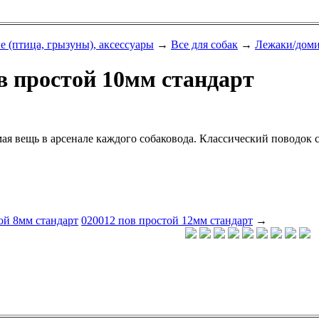
 (птица, грызуны), аксессуары
→
Все для собак
→
Лежаки/дом
в простой 10мм стандарт
ая вещь в арсенале каждого собаковода. Классический поводок 
ой 8мм стандарт
020012 пов простой 12мм стандарт
→