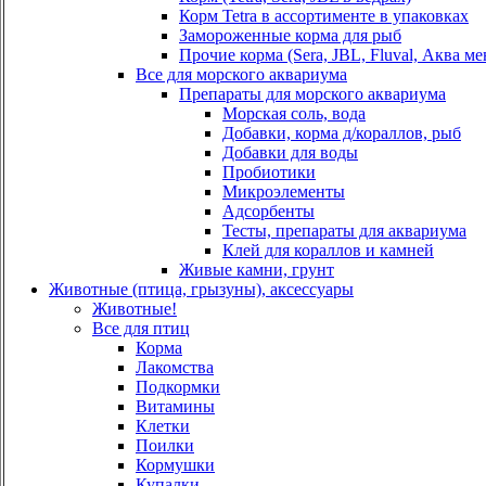
Корм Tetra в ассортименте в упаковках
Замороженные корма для рыб
Прочие корма (Sera, JBL, Fluval, Аква ме
Все для морского аквариума
Препараты для морского аквариума
Морская соль, вода
Добавки, корма д/кораллов, рыб
Добавки для воды
Пробиотики
Микроэлементы
Адсорбенты
Тесты, препараты для аквариума
Клей для кораллов и камней
Живые камни, грунт
Животные (птица, грызуны), аксессуары
Животные!
Все для птиц
Корма
Лакомства
Подкормки
Витамины
Клетки
Поилки
Кормушки
Купалки