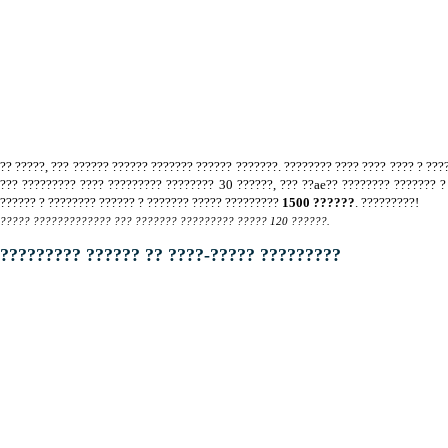
?? ?????, ??? ?????? ?????? ??????? ?????? ???????. ???????? ???? ???? ???? ? ???
??? ????????? ???? ????????? ???????? 30 ??????, ??? ??ae?? ???????? ??????? 
?????? ? ???????? ?????? ? ??????? ????? ?????????
1500 ??????
. ?????????!
????? ????????????? ??? ??????? ????????? ????? 120 ??????.
????????? ?????? ?? ????-????? ?????????