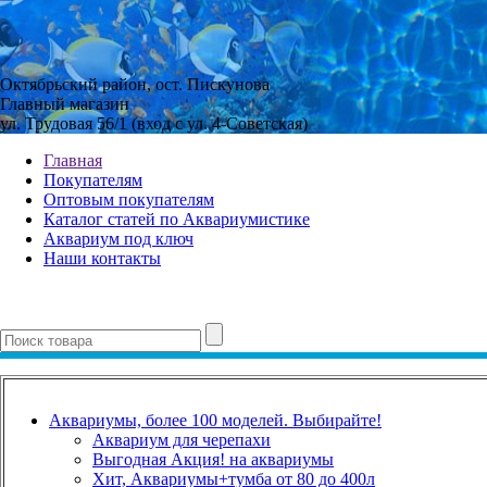
Октябрьский район, ост. Пискунова
Главный магазин
ул. Трудовая 56/1 (вход с ул. 4-Советская)
Главная
Покупателям
Оптовым покупателям
Каталог статей по Аквариумистике
Аквариум под ключ
Наши контакты
Аквариумы, более 100 моделей. Выбирайте!
Аквариум для черепахи
Выгодная Акция! на аквариумы
Хит, Аквариумы+тумба от 80 до 400л