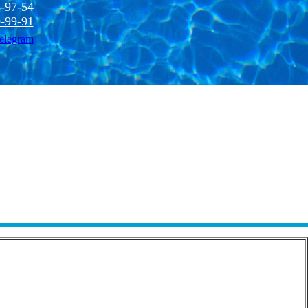
-97-54
-99-91
elegram