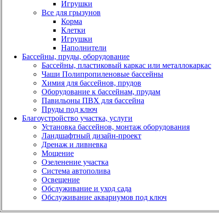
Игрушки
Все для грызунов
Корма
Клетки
Игрушки
Наполнители
Бассейны, пруды, оборудование
Бассейны, пластиковый каркас или металлокаркас
Чаши Полипропиленовые бассейны
Химия для бассейнов, прудов
Оборудование к бассейнам, прудам
Павильоны ПВХ для бассейна
Пруды под ключ
Благоустройство участка, услуги
Установка бассейнов, монтаж оборудования
Ландшафтный дизайн-проект
Дренаж и ливневка
Мощение
Озеленение участка
Система автополива
Освещение
Обслуживание и уход сада
Обслуживание аквариумов под ключ