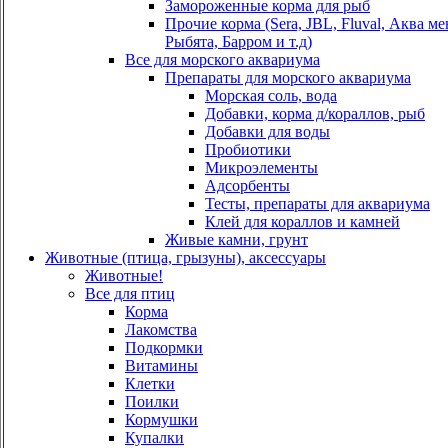
Замороженные корма для рыб
Прочие корма (Sera, JBL, Fluval, Аква м
Рыбята, Барром и т.д)
Все для морского аквариума
Препараты для морского аквариума
Морская соль, вода
Добавки, корма д/кораллов, рыб
Добавки для воды
Пробиотики
Микроэлементы
Адсорбенты
Тесты, препараты для аквариума
Клей для кораллов и камней
Живые камни, грунт
Животные (птица, грызуны), аксессуары
Животные!
Все для птиц
Корма
Лакомства
Подкормки
Витамины
Клетки
Поилки
Кормушки
Купалки