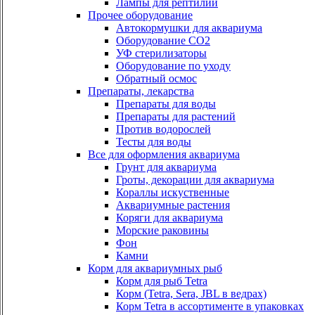
Лампы для рептилий
Прочее оборудование
Автокормушки для аквариума
Оборудование СО2
УФ стерилизаторы
Оборудование по уходу
Обратный осмос
Препараты, лекарства
Препараты для воды
Препараты для растений
Против водорослей
Тесты для воды
Все для оформления аквариума
Грунт для аквариума
Гроты, декорации для аквариума
Кораллы искуственные
Аквариумные растения
Коряги для аквариума
Морские раковины
Фон
Камни
Корм для аквариумных рыб
Корм для рыб Tetra
Корм (Tetra, Sera, JBL в ведрах)
Корм Tetra в ассортименте в упаковках