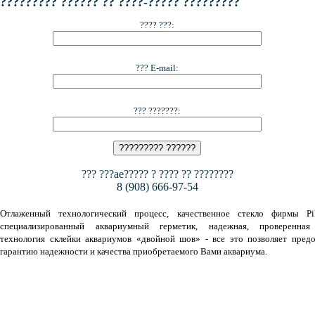
????????? ?????? ?? ????-????? ?????????
???? ???:
??? E-mail:
??? ???????:
??? ???ae????? ? ???? ?? ????????
8 (908) 666-97-54
Отлаженный технологический процесс, качественное стекло фирмы Pil
специализированный аквариумный герметик, надежная, проверенная
технология склейки аквариумов «двойной шов» - все это позволяет предо
гарантию надежности и качества приобретаемого Вами аквариума.