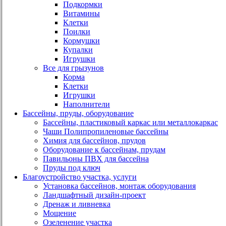
Подкормки
Витамины
Клетки
Поилки
Кормушки
Купалки
Игрушки
Все для грызунов
Корма
Клетки
Игрушки
Наполнители
Бассейны, пруды, оборудование
Бассейны, пластиковый каркас или металлокаркас
Чаши Полипропиленовые бассейны
Химия для бассейнов, прудов
Оборудование к бассейнам, прудам
Павильоны ПВХ для бассейна
Пруды под ключ
Благоустройство участка, услуги
Установка бассейнов, монтаж оборудования
Ландшафтный дизайн-проект
Дренаж и ливневка
Мощение
Озеленение участка