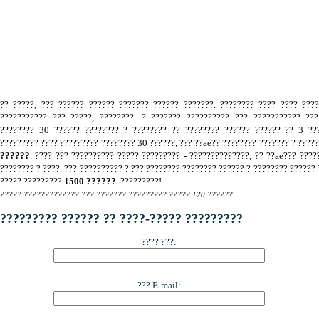
.
?? ?????, ??? ?????? ?????? ??????? ?????? ???????. ???????? ???? ???? ???
??????????? ??? ?????, ????????. ? ??????? ?????????? ??? ??????????? ???
???????? 30 ?????? ???????? ? ???????? ?? ???????? ?????? ?????? ?? 3 ???
????????? ???? ????????? ???????? 30 ??????, ??? ??ae?? ???????? ??????? ? ????
??????
. ???? ??? ?????????? ????? ????????? - ??????????????, ?? ??ae??? ????
???????? ? ????. ??? ?????????? ? ??? ???????? ???????? ?????? ? ???????? ?????? 
????? ?????????
1500 ??????
. ?????????!
????? ????????????? ??? ??????? ????????? ????? 120 ??????.
????????? ?????? ?? ????-????? ?????????
???? ???:
??? E-mail: