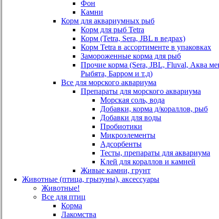
Фон
Камни
Корм для аквариумных рыб
Корм для рыб Tetra
Корм (Tetra, Sera, JBL в ведрах)
Корм Tetra в ассортименте в упаковках
Замороженные корма для рыб
Прочие корма (Sera, JBL, Fluval, Аква м
Рыбята, Барром и т.д)
Все для морского аквариума
Препараты для морского аквариума
Морская соль, вода
Добавки, корма д/кораллов, рыб
Добавки для воды
Пробиотики
Микроэлементы
Адсорбенты
Тесты, препараты для аквариума
Клей для кораллов и камней
Живые камни, грунт
Животные (птица, грызуны), аксессуары
Животные!
Все для птиц
Корма
Лакомства