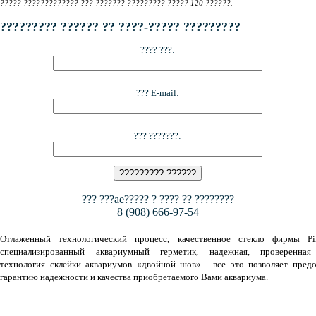
????? ????????????? ??? ??????? ????????? ????? 120 ??????.
????????? ?????? ?? ????-????? ?????????
???? ???:
??? E-mail:
??? ???????:
??? ???ae????? ? ???? ?? ????????
8 (908) 666-97-54
Отлаженный технологический процесс, качественное стекло фирмы Pil
специализированный аквариумный герметик, надежная, проверенная
технология склейки аквариумов «двойной шов» - все это позволяет предо
гарантию надежности и качества приобретаемого Вами аквариума.