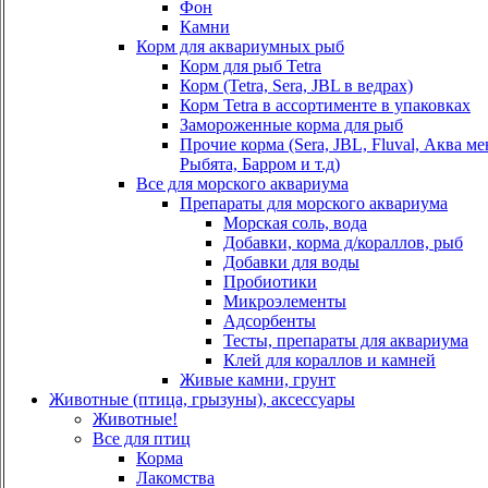
Фон
Камни
Корм для аквариумных рыб
Корм для рыб Tetra
Корм (Tetra, Sera, JBL в ведрах)
Корм Tetra в ассортименте в упаковках
Замороженные корма для рыб
Прочие корма (Sera, JBL, Fluval, Аква м
Рыбята, Барром и т.д)
Все для морского аквариума
Препараты для морского аквариума
Морская соль, вода
Добавки, корма д/кораллов, рыб
Добавки для воды
Пробиотики
Микроэлементы
Адсорбенты
Тесты, препараты для аквариума
Клей для кораллов и камней
Живые камни, грунт
Животные (птица, грызуны), аксессуары
Животные!
Все для птиц
Корма
Лакомства