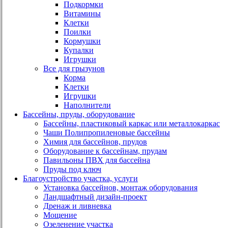
Подкормки
Витамины
Клетки
Поилки
Кормушки
Купалки
Игрушки
Все для грызунов
Корма
Клетки
Игрушки
Наполнители
Бассейны, пруды, оборудование
Бассейны, пластиковый каркас или металлокаркас
Чаши Полипропиленовые бассейны
Химия для бассейнов, прудов
Оборудование к бассейнам, прудам
Павильоны ПВХ для бассейна
Пруды под ключ
Благоустройство участка, услуги
Установка бассейнов, монтаж оборудования
Ландшафтный дизайн-проект
Дренаж и ливневка
Мощение
Озеленение участка