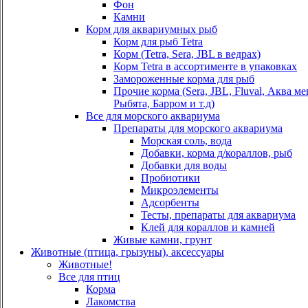
Фон
Камни
Корм для аквариумных рыб
Корм для рыб Tetra
Корм (Tetra, Sera, JBL в ведрах)
Корм Tetra в ассортименте в упаковках
Замороженные корма для рыб
Прочие корма (Sera, JBL, Fluval, Аква м
Рыбята, Барром и т.д)
Все для морского аквариума
Препараты для морского аквариума
Морская соль, вода
Добавки, корма д/кораллов, рыб
Добавки для воды
Пробиотики
Микроэлементы
Адсорбенты
Тесты, препараты для аквариума
Клей для кораллов и камней
Живые камни, грунт
Животные (птица, грызуны), аксессуары
Животные!
Все для птиц
Корма
Лакомства