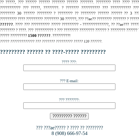
?? ?????, ??? ?????? ?????? ??????? ?????? ???????. ???????? ???? ???? ???
??????????? ??? ?????, ????????. ? ??????? ?????????? ??? ??????????? ???
???????? 30 ?????? ???????? ? ???????? ?? ???????? ?????? ?????? ?? 3 ???
????????? ???? ????????? ???????? 30 ??????, ??? ??ae?? ???????? ??????? ? ????
??????
. ???? ??? ?????????? ????? ????????? - ??????????????, ?? ??ae??? ????
???????? ? ????. ??? ?????????? ? ??? ???????? ???????? ?????? ? ???????? ?????? 
????? ?????????
1500 ??????
. ?????????!
????? ????????????? ??? ??????? ????????? ????? 120 ??????.
????????? ?????? ?? ????-????? ?????????
???? ???:
??? E-mail:
??? ???????:
??? ???ae????? ? ???? ?? ????????
8 (908) 666-97-54