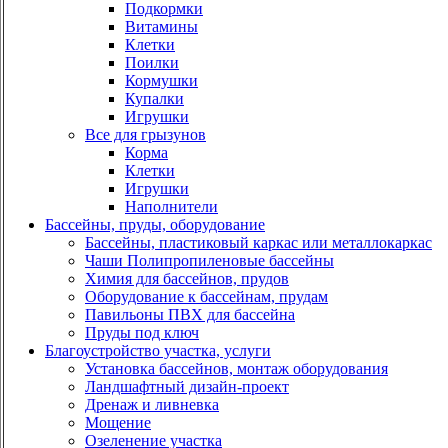
Подкормки
Витамины
Клетки
Поилки
Кормушки
Купалки
Игрушки
Все для грызунов
Корма
Клетки
Игрушки
Наполнители
Бассейны, пруды, оборудование
Бассейны, пластиковый каркас или металлокаркас
Чаши Полипропиленовые бассейны
Химия для бассейнов, прудов
Оборудование к бассейнам, прудам
Павильоны ПВХ для бассейна
Пруды под ключ
Благоустройство участка, услуги
Установка бассейнов, монтаж оборудования
Ландшафтный дизайн-проект
Дренаж и ливневка
Мощение
Озеленение участка