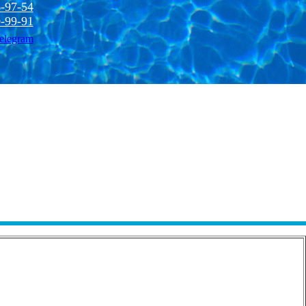
-97-54
-99-91
elegram