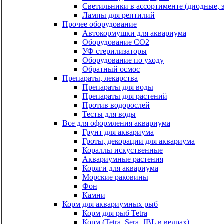
Светильники в ассортименте (диодные, э
Лампы для рептилий
Прочее оборудование
Автокормушки для аквариума
Оборудование СО2
УФ стерилизаторы
Оборудование по уходу
Обратный осмос
Препараты, лекарства
Препараты для воды
Препараты для растений
Против водорослей
Тесты для воды
Все для оформления аквариума
Грунт для аквариума
Гроты, декорации для аквариума
Кораллы искуственные
Аквариумные растения
Коряги для аквариума
Морские раковины
Фон
Камни
Корм для аквариумных рыб
Корм для рыб Tetra
Корм (Tetra, Sera, JBL в ведрах)