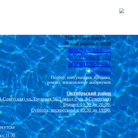
Телефоны в Иркутске
Режим работы с 10:30
8(908)665-01-35
8(908)666-97-54
8(908)770-99-91
Telegram
Подбор, консультация, продажа,
ремонт, изготовление аквариумов
Октябрьский район
4-Советская)
ул. Трудовая 56/1 (вход с ул. 4-Советская)
Будни с 10:30 до 20:00.
Суббота, воскресенье с 10:30 до 19:00.
ркутске
 с 11:30