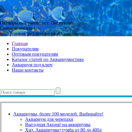
Октябрьский район, ост. Пискунова
Главный магазин
ул. Трудовая 56/1 (вход с ул. 4-Советская)
Главная
Покупателям
Оптовым покупателям
Каталог статей по Аквариумистике
Аквариум под ключ
Наши контакты
Аквариумы, более 100 моделей. Выбирайте!
Аквариум для черепахи
Выгодная Акция! на аквариумы
Хит, Аквариумы+тумба от 80 до 400л