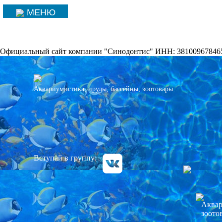
МЕНЮ
Официальный сайт компании "Синодонтис" ИНН: 38100967846
Аквариумистика, пруды, бассейны, зоотовары
Вступай в группу:
Аквар
зоото