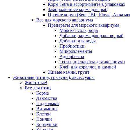
Корм Tetra в ассортименте в упаковках
Замороженные корма для рыб
Прочие корма (Sera, JBL, Fluval, Аква ме
Все для морского аквариума
Препараты для морского аквариума
Морская соль, вода
Добавки, корма д/кораллов, рыб
Добавки для воды
Пробиотики
Микроэлементы
Адсорбенты
Тесты, препараты для аквариума
Клей для кораллов и камней
Живые камни, грунт
Животные (птица, грызуны), аксессуары
Животные!
Все для птиц
Корма
Лакомства
Подкормки
Витамины
Клетки
Поилки
Кормушки
Купалки