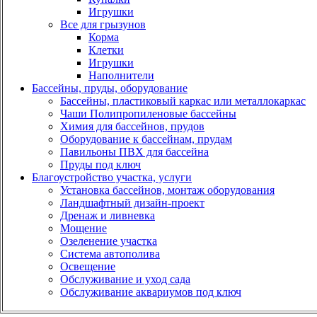
Игрушки
Все для грызунов
Корма
Клетки
Игрушки
Наполнители
Бассейны, пруды, оборудование
Бассейны, пластиковый каркас или металлокаркас
Чаши Полипропиленовые бассейны
Химия для бассейнов, прудов
Оборудование к бассейнам, прудам
Павильоны ПВХ для бассейна
Пруды под ключ
Благоустройство участка, услуги
Установка бассейнов, монтаж оборудования
Ландшафтный дизайн-проект
Дренаж и ливневка
Мощение
Озеленение участка
Система автополива
Освещение
Обслуживание и уход сада
Обслуживание аквариумов под ключ