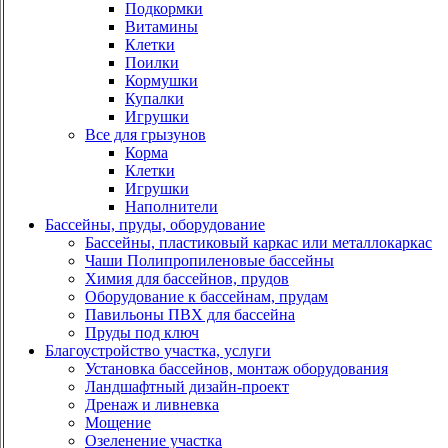
Подкормки
Витамины
Клетки
Поилки
Кормушки
Купалки
Игрушки
Все для грызунов
Корма
Клетки
Игрушки
Наполнители
Бассейны, пруды, оборудование
Бассейны, пластиковый каркас или металлокаркас
Чаши Полипропиленовые бассейны
Химия для бассейнов, прудов
Оборудование к бассейнам, прудам
Павильоны ПВХ для бассейна
Пруды под ключ
Благоустройство участка, услуги
Установка бассейнов, монтаж оборудования
Ландшафтный дизайн-проект
Дренаж и ливневка
Мощение
Озеленение участка