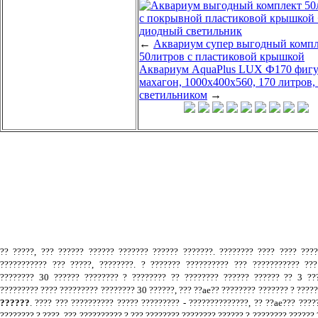
←
Аквариум супер выгодный компл
50литров с пластиковой крышкой
Аквариум AquaPlus LUX Ф170 фиг
махагон, 1000х400х560, 170 литров,
светильником
→
.
?? ?????, ??? ?????? ?????? ??????? ?????? ???????. ???????? ???? ???? ???
??????????? ??? ?????, ????????. ? ??????? ?????????? ??? ??????????? ???
???????? 30 ?????? ???????? ? ???????? ?? ???????? ?????? ?????? ?? 3 ???
????????? ???? ????????? ???????? 30 ??????, ??? ??ae?? ???????? ??????? ? ????
??????
. ???? ??? ?????????? ????? ????????? - ??????????????, ?? ??ae??? ????
???????? ? ????. ??? ?????????? ? ??? ???????? ???????? ?????? ? ???????? ?????? 