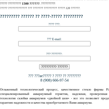
????? ?????????
1500 ??????
. ?????????!
????? ????????????? ??? ??????? ????????? ????? 120 ??????.
????????? ?????? ?? ????-????? ?????????
???? ???:
??? E-mail:
??? ???????:
??? ???ae????? ? ???? ?? ????????
8 (908) 666-97-54
Отлаженный технологический процесс, качественное стекло фирмы Pil
специализированный аквариумный герметик, надежная, проверенная
технология склейки аквариумов «двойной шов» - все это позволяет предо
гарантию надежности и качества приобретаемого Вами аквариума.