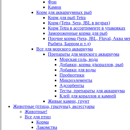
Фон
Камни
Корм для аквариумных рыб
Корм для рыб Tetra
Корм (Tetra, Sera, JBL в ведрах)
Корм Tetra в ассортименте в упаковках
Замороженные корма для рыб
Прочие корма (Sera, JBL, Fluval, Аква м
Рыбята, Барром и т.д)
Все для морского аквариума
Препараты для морского аквариума
Морская соль, вода
Добавки, корма д/кораллов, рыб
Добавки для воды
Пробиотики
Микроэлементы
Адсорбенты
Тесты, препараты для аквариума
Клей для кораллов и камней
Живые камни, грунт
Животные (птица, грызуны), аксессуары
Животные!
Все для птиц
Корма
Лакомства