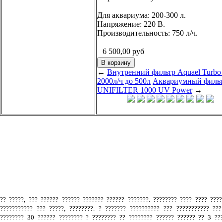
Для аквариума: 200-300 л.
Напряжение: 220 В.
Производительность: 750 л/ч.
6 500,00
руб
←
Внутренний фильтр Aquael Turbo
2000л/ч до 500л
Аквариумный филь
UNIFILTER 1000 UV Power
→
.
?? ?????, ??? ?????? ?????? ??????? ?????? ???????. ???????? ???? ???? ???
??????????? ??? ?????, ????????. ? ??????? ?????????? ??? ??????????? ???
???????? 30 ?????? ???????? ? ???????? ?? ???????? ?????? ?????? ?? 3 ???