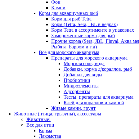
Фон
Камни
Корм для аквариумных рыб
Корм для рыб Tetra
Корм (Tetra, Sera, JBL в ведрах)
Корм Tetra в ассортименте в упаковках
Замороженные корма для рыб
Прочие корма (Sera, JBL, Fluval, Аква м
Рыбята, Барром и т.д)
Все для морского аквариума
Препараты для морского аквариума
Морская соль, вода
Добавки, корма д/кораллов, рыб
Добавки для воды
Пробиотики
Микроэлементы
Адсорбенты
Тесты, препараты для аквариума
Клей для кораллов и камней
Живые камни, грунт
Животные (птица, грызуны), аксессуары
Животные!
Все для птиц
Корма
Лакомства