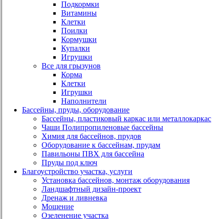
Подкормки
Витамины
Клетки
Поилки
Кормушки
Купалки
Игрушки
Все для грызунов
Корма
Клетки
Игрушки
Наполнители
Бассейны, пруды, оборудование
Бассейны, пластиковый каркас или металлокаркас
Чаши Полипропиленовые бассейны
Химия для бассейнов, прудов
Оборудование к бассейнам, прудам
Павильоны ПВХ для бассейна
Пруды под ключ
Благоустройство участка, услуги
Установка бассейнов, монтаж оборудования
Ландшафтный дизайн-проект
Дренаж и ливневка
Мощение
Озеленение участка