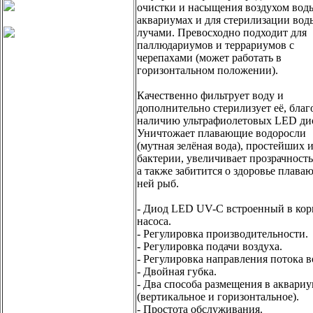
очистки и насыщения воздухом вод
аквариумах и для стерилизации вод
лучами. Превосходно подходит для
паллюдариумов и террариумов с
черепахами (может работать в
горизонтальном положении).
Качественно фильтрует воду и
дополнительно стерилизует её, благ
наличию ультрафиолетовых LED ди
Уничтожает плавающие водоросли
(мутная зелёная вода), простейших 
бактерии, увеличивает прозрачность
а также забитится о здоровье плава
ней рыб.
- Диод LED UV-C встроенный в кор
насоса.
- Регулировка производительности.
- Регулировка подачи воздуха.
- Регулировка направления потока в
- Двойная губка.
- Два способа размещения в аквари
(вертикальное и горизонтальное).
- Простота обслуживания.