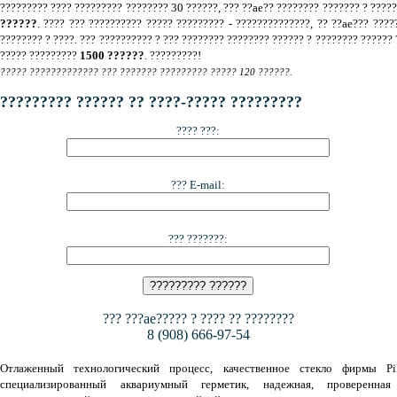
????????? ???? ????????? ???????? 30 ??????, ??? ??ae?? ???????? ??????? ? ????
??????
. ???? ??? ?????????? ????? ????????? - ??????????????, ?? ??ae??? ????
???????? ? ????. ??? ?????????? ? ??? ???????? ???????? ?????? ? ???????? ?????? 
????? ?????????
1500 ??????
. ?????????!
????? ????????????? ??? ??????? ????????? ????? 120 ??????.
????????? ?????? ?? ????-????? ?????????
???? ???:
??? E-mail:
??? ???????:
??? ???ae????? ? ???? ?? ????????
8 (908) 666-97-54
Отлаженный технологический процесс, качественное стекло фирмы Pil
специализированный аквариумный герметик, надежная, проверенная