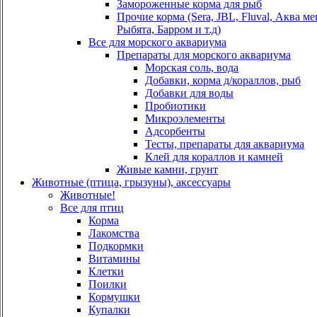
Замороженные корма для рыб
Прочие корма (Sera, JBL, Fluval, Аква м
Рыбята, Барром и т.д)
Все для морского аквариума
Препараты для морского аквариума
Морская соль, вода
Добавки, корма д/кораллов, рыб
Добавки для воды
Пробиотики
Микроэлементы
Адсорбенты
Тесты, препараты для аквариума
Клей для кораллов и камней
Живые камни, грунт
Животные (птица, грызуны), аксессуары
Животные!
Все для птиц
Корма
Лакомства
Подкормки
Витамины
Клетки
Поилки
Кормушки
Купалки