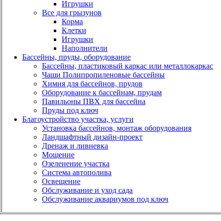
Игрушки
Все для грызунов
Корма
Клетки
Игрушки
Наполнители
Бассейны, пруды, оборудование
Бассейны, пластиковый каркас или металлокаркас
Чаши Полипропиленовые бассейны
Химия для бассейнов, прудов
Оборудование к бассейнам, прудам
Павильоны ПВХ для бассейна
Пруды под ключ
Благоустройство участка, услуги
Установка бассейнов, монтаж оборудования
Ландшафтный дизайн-проект
Дренаж и ливневка
Мощение
Озеленение участка
Система автополива
Освещение
Обслуживание и уход сада
Обслуживание аквариумов под ключ