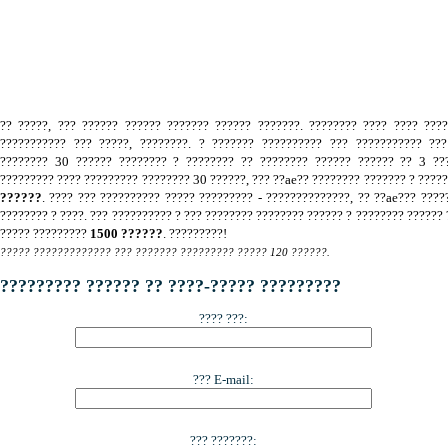
.
?? ?????, ??? ?????? ?????? ??????? ?????? ???????. ???????? ???? ???? ???
??????????? ??? ?????, ????????. ? ??????? ?????????? ??? ??????????? ???
???????? 30 ?????? ???????? ? ???????? ?? ???????? ?????? ?????? ?? 3 ???
????????? ???? ????????? ???????? 30 ??????, ??? ??ae?? ???????? ??????? ? ????
??????
. ???? ??? ?????????? ????? ????????? - ??????????????, ?? ??ae??? ????
???????? ? ????. ??? ?????????? ? ??? ???????? ???????? ?????? ? ???????? ?????? 
????? ?????????
1500 ??????
. ?????????!
????? ????????????? ??? ??????? ????????? ????? 120 ??????.
????????? ?????? ?? ????-????? ?????????
???? ???:
??? E-mail:
??? ???????: