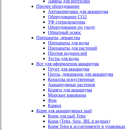
Лампы для рептилий
Прочее оборудование
Автокормушки для аквариума
Оборудование СО2
УФ стерилизаторы
Оборудование по уходу
Обратный осмос
Препараты, лекарства
Препараты для воды
Препараты для растений
Против водорослей
Тесты для воды
Все для оформления аквариума
Грунт для аквариума
Гроты, декорации для аквариума
Кораллы искуственные
Аквариумные растения
Коряги для аквариума
Морские раковины
Фон
Камни
Корм для аквариумных рыб
Корм для рыб Tetra
Корм (Tetra, Sera, JBL в ведрах)
Корм Tetra в ассортименте в упаковках