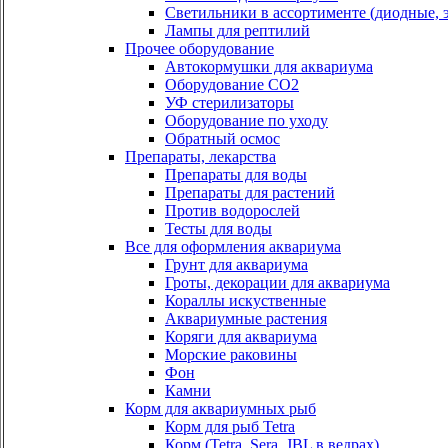
Светильники в ассортименте (диодные, э
Лампы для рептилий
Прочее оборудование
Автокормушки для аквариума
Оборудование СО2
УФ стерилизаторы
Оборудование по уходу
Обратный осмос
Препараты, лекарства
Препараты для воды
Препараты для растений
Против водорослей
Тесты для воды
Все для оформления аквариума
Грунт для аквариума
Гроты, декорации для аквариума
Кораллы искуственные
Аквариумные растения
Коряги для аквариума
Морские раковины
Фон
Камни
Корм для аквариумных рыб
Корм для рыб Tetra
Корм (Tetra, Sera, JBL в ведрах)