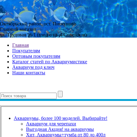
Октябрьский район, ост. Пискунова
Главный магазин
ул. Трудовая 56/1 (вход с ул. 4-Советская)
Главная
Покупателям
Оптовым покупателям
Каталог статей по Аквариумистике
Аквариум под ключ
Наши контакты
Аквариумы, более 100 моделей. Выбирайте!
Аквариум для черепахи
Выгодная Акция! на аквариумы
Хит, Аквариумы+тумба от 80 до 400л