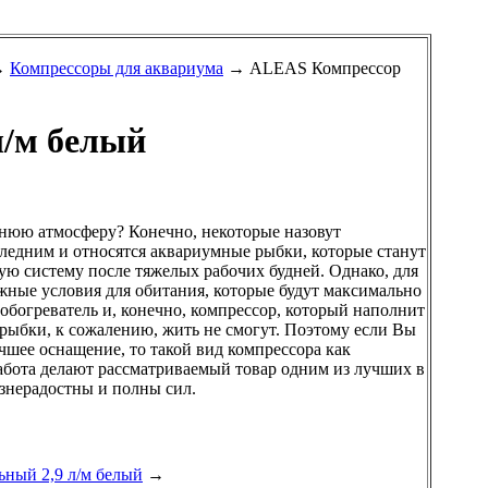
→
Компрессоры для аквариума
→ ALEAS Компрессор
л/м белый
шнюю атмосферу? Конечно, некоторые назовут
ледним и относятся аквариумные рыбки, которые станут
ую систему после тяжелых рабочих будней. Однако, для
жные условия для обитания, которые будут максимально
богреватель и, конечно, компрессор, который наполнит
 рыбки, к сожалению, жить не смогут. Поэтому если Вы
чшее оснащение, то такой вид компрессора как
работа делают рассматриваемый товар одним из лучших в
знерадостны и полны сил.
ный 2,9 л/м белый
→