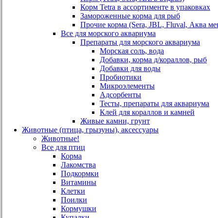
Корм Tetra в ассортименте в упаковках
Замороженные корма для рыб
Прочие корма (Sera, JBL, Fluval, Аква ме
Все для морского аквариума
Препараты для морского аквариума
Морская соль, вода
Добавки, корма д/кораллов, рыб
Добавки для воды
Пробиотики
Микроэлементы
Адсорбенты
Тесты, препараты для аквариума
Клей для кораллов и камней
Живые камни, грунт
Животные (птица, грызуны), аксессуары
Животные!
Все для птиц
Корма
Лакомства
Подкормки
Витамины
Клетки
Поилки
Кормушки
Купалки