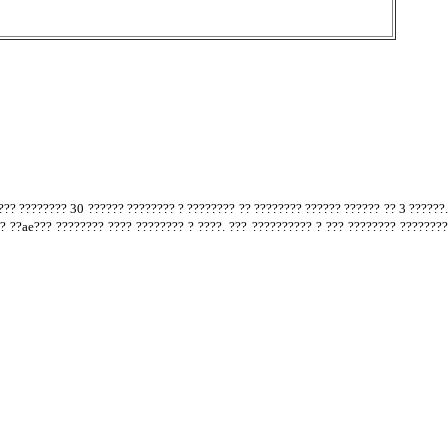
??? ???????? 30 ?????? ???????? ? ???????? ?? ???????? ?????? ?????? ?? 3 ??????.
?? ??ae??? ???????? ???? ???????? ? ????. ??? ?????????? ? ??? ???????? ???????