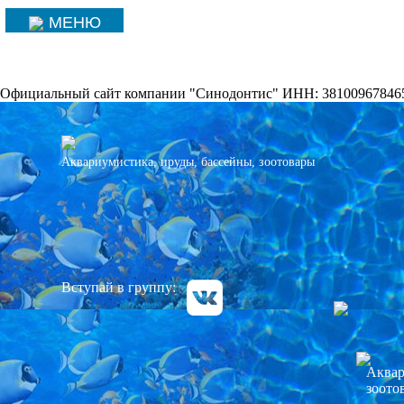
МЕНЮ
Официальный сайт компании "Синодонтис" ИНН: 38100967846
Аквариумистика, пруды, бассейны, зоотовары
Вступай в группу:
Аквар
зоото