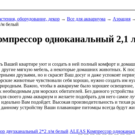
астения, оборудование, декор
→
Все для аквариума
→
Аэрация
л/м белый
мпрессор одноканальный 2,1 
ть Вашей квартире уют и создать в ней полный комфорт и дома
, другие мягкую мебель, а некоторые домашних животных. К пос
рными друзьями, но и скрасят Ваш досуг и даже успокоят нервн
рские животные чувствовали себя хорошо, нужно создать им ну
иродным. Важно, чтобы в аквариуме было хорошее освещение, о
к необходимым для морских обитателей. Без данного устройства
ля своего дома аквариум и желаете подобрать для него самое лу
1 идеально Вам подойдет. Высокая производительность и тихая 
ря данному устройству Ваши плавающие питомцы всегда будут жи
р двухканальный 2*2 л/м белый
ALEAS Компрессор одноканаль