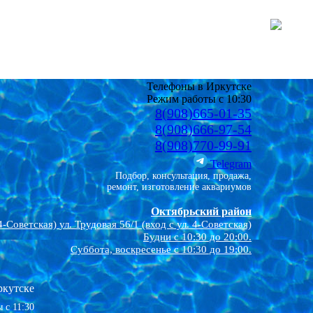
Телефоны в Иркутске
Режим работы с 10:30
8(908)665-01-35
8(908)666-97-54
8(908)770-99-91
Telegram
Подбор, консультация, продажа,
ремонт, изготовление аквариумов
Октябрьский район
4-Советская)
ул. Трудовая 56/1 (вход с ул. 4-Советская)
Будни с 10:30 до 20:00.
Суббота, воскресенье с 10:30 до 19:00.
ркутске
 с 11:30