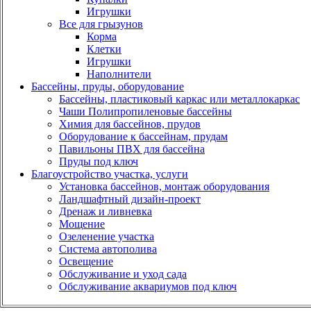
Игрушки
Все для грызунов
Корма
Клетки
Игрушки
Наполнители
Бассейны, пруды, оборудование
Бассейны, пластиковый каркас или металлокаркас
Чаши Полипропиленовые бассейны
Химия для бассейнов, прудов
Оборудование к бассейнам, прудам
Павильоны ПВХ для бассейна
Пруды под ключ
Благоустройство участка, услуги
Установка бассейнов, монтаж оборудования
Ландшафтный дизайн-проект
Дренаж и ливневка
Мощение
Озеленение участка
Система автополива
Освещение
Обслуживание и уход сада
Обслуживание аквариумов под ключ