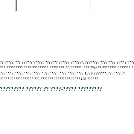
?? ?????, ??? ?????? ?????? ??????? ?????? ???????. ???????? ???? ???? ???? ? ???
??? ????????? ???? ????????? ???????? 30 ??????, ??? ??ae?? ???????? ??????? 
?????? ? ???????? ?????? ? ??????? ????? ?????????
1500 ??????
. ?????????!
????? ????????????? ??? ??????? ????????? ????? 120 ??????.
????????? ?????? ?? ????-????? ?????????