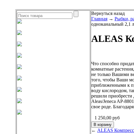
Вернуться назад
Главная
→
Рыбки, р
одноканальный 2,1 
ALEAS Ко
Что способно прида
комнатные растения
не только Вашими ве
того, чтобы Ваши мо
приближенными к пр
воду кислородом, та
решили приобрести д
Aleas/Jeneca AP-880
свое роде. Благода
1 250,00
руб
←
ALEAS Компрессо