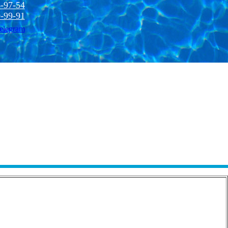
-97-54
-99-91
elegram