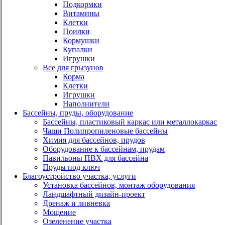
Подкормки
Витамины
Клетки
Поилки
Кормушки
Купалки
Игрушки
Все для грызунов
Корма
Клетки
Игрушки
Наполнители
Бассейны, пруды, оборудование
Бассейны, пластиковый каркас или металлокаркас
Чаши Полипропиленовые бассейны
Химия для бассейнов, прудов
Оборудование к бассейнам, прудам
Павильоны ПВХ для бассейна
Пруды под ключ
Благоустройство участка, услуги
Установка бассейнов, монтаж оборудования
Ландшафтный дизайн-проект
Дренаж и ливневка
Мощение
Озеленение участка