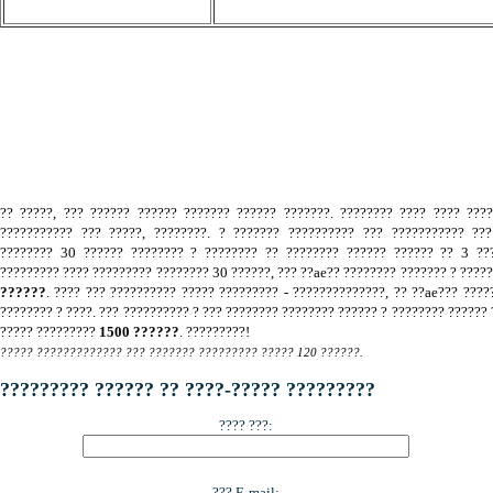
.
?? ?????, ??? ?????? ?????? ??????? ?????? ???????. ???????? ???? ???? ???
??????????? ??? ?????, ????????. ? ??????? ?????????? ??? ??????????? ???
???????? 30 ?????? ???????? ? ???????? ?? ???????? ?????? ?????? ?? 3 ???
????????? ???? ????????? ???????? 30 ??????, ??? ??ae?? ???????? ??????? ? ????
??????
. ???? ??? ?????????? ????? ????????? - ??????????????, ?? ??ae??? ????
???????? ? ????. ??? ?????????? ? ??? ???????? ???????? ?????? ? ???????? ?????? 
????? ?????????
1500 ??????
. ?????????!
????? ????????????? ??? ??????? ????????? ????? 120 ??????.
????????? ?????? ?? ????-????? ?????????
???? ???:
??? E-mail: