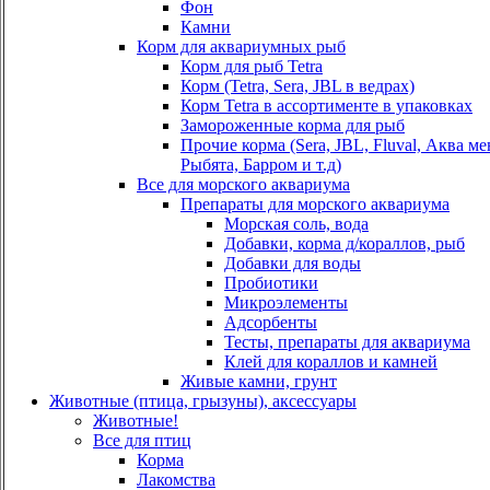
Фон
Камни
Корм для аквариумных рыб
Корм для рыб Tetra
Корм (Tetra, Sera, JBL в ведрах)
Корм Tetra в ассортименте в упаковках
Замороженные корма для рыб
Прочие корма (Sera, JBL, Fluval, Аква м
Рыбята, Барром и т.д)
Все для морского аквариума
Препараты для морского аквариума
Морская соль, вода
Добавки, корма д/кораллов, рыб
Добавки для воды
Пробиотики
Микроэлементы
Адсорбенты
Тесты, препараты для аквариума
Клей для кораллов и камней
Живые камни, грунт
Животные (птица, грызуны), аксессуары
Животные!
Все для птиц
Корма
Лакомства