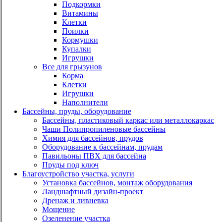
Подкормки
Витамины
Клетки
Поилки
Кормушки
Купалки
Игрушки
Все для грызунов
Корма
Клетки
Игрушки
Наполнители
Бассейны, пруды, оборудование
Бассейны, пластиковый каркас или металлокаркас
Чаши Полипропиленовые бассейны
Химия для бассейнов, прудов
Оборудование к бассейнам, прудам
Павильоны ПВХ для бассейна
Пруды под ключ
Благоустройство участка, услуги
Установка бассейнов, монтаж оборудования
Ландшафтный дизайн-проект
Дренаж и ливневка
Мощение
Озеленение участка