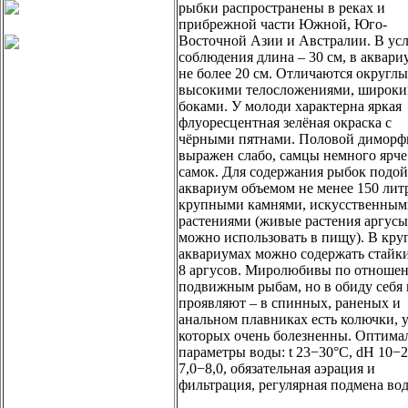
рыбки распространены в реках и
прибрежной части Южной, Юго-
Восточной Азии и Австралии. В ус
соблюдения длина – 30 см, в аквари
не более 20 см. Отличаются округл
высокими телосложениями, широк
боками. У молоди характерна яркая
флуоресцентная зелёная окраска с
чёрными пятнами. Половой диморф
выражен слабо, самцы немного ярче
самок. Для содержания рыбок подой
аквариум объемом не менее 150 лит
крупными камнями, искусственным
растениями (живые растения аргусы
можно использовать в пищу). В кр
аквариумах можно содержать стайки
8 аргусов. Миролюбивы по отноше
подвижным рыбам, но в обиду себя 
проявляют – в спинных, раненых и
анальном плавниках есть колючки, 
которых очень болезненны. Оптима
параметры воды: t 23−30°С, dH 10−2
7,0−8,0, обязательная аэрация и
фильтрация, регулярная подмена во