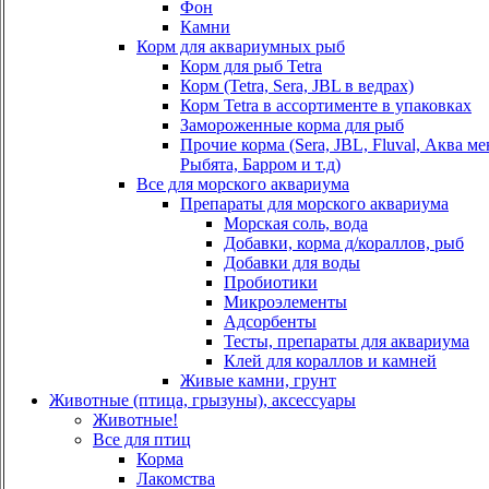
Фон
Камни
Корм для аквариумных рыб
Корм для рыб Tetra
Корм (Tetra, Sera, JBL в ведрах)
Корм Tetra в ассортименте в упаковках
Замороженные корма для рыб
Прочие корма (Sera, JBL, Fluval, Аква м
Рыбята, Барром и т.д)
Все для морского аквариума
Препараты для морского аквариума
Морская соль, вода
Добавки, корма д/кораллов, рыб
Добавки для воды
Пробиотики
Микроэлементы
Адсорбенты
Тесты, препараты для аквариума
Клей для кораллов и камней
Живые камни, грунт
Животные (птица, грызуны), аксессуары
Животные!
Все для птиц
Корма
Лакомства