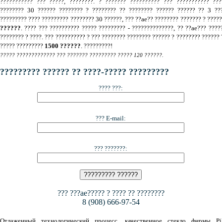
??????????? ??? ?????, ????????. ? ??????? ?????????? ??? ??????????? ???
???????? 30 ?????? ???????? ? ???????? ?? ???????? ?????? ?????? ?? 3 ???
????????? ???? ????????? ???????? 30 ??????, ??? ??ae?? ???????? ??????? ? ????
??????
. ???? ??? ?????????? ????? ????????? - ??????????????, ?? ??ae??? ????
???????? ? ????. ??? ?????????? ? ??? ???????? ???????? ?????? ? ???????? ?????? 
????? ?????????
1500 ??????
. ?????????!
????? ????????????? ??? ??????? ????????? ????? 120 ??????.
????????? ?????? ?? ????-????? ?????????
???? ???:
??? E-mail:
??? ???????:
??? ???ae????? ? ???? ?? ????????
8 (908) 666-97-54
Отлаженный технологический процесс, качественное стекло фирмы Pil