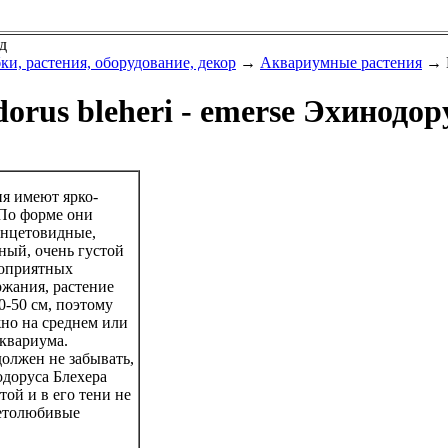
д
ки, растения, оборудование, декор
→
Аквариумные растения
→ E
orus bleheri - emerse Эхинодор
ия имеют ярко-
 По форме они
анцетовидные,
ный, очень густой
гоприятных
ржания, растение
0-50 см, поэтому
жно на среднем или
аквариума.
олжен не забывать,
одоруса Блехера
той и в его тени не
ветолюбивые