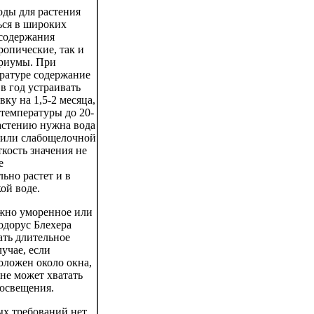
оды для растения
ься в широких
 содержания
ропические, так и
ариумы. При
ратуре содержание
в год устраивать
ку на 1,5-2 месяца,
температуры до 20-
Растению нужна вода
 или слабощелочной
кость значения не
е
ьно растет и в
ой воде.
жно уморенное или
одорус Блехера
ть длительное
лучае, если
оложен около окна,
не может хватать
 освещения.
ых требований нет.