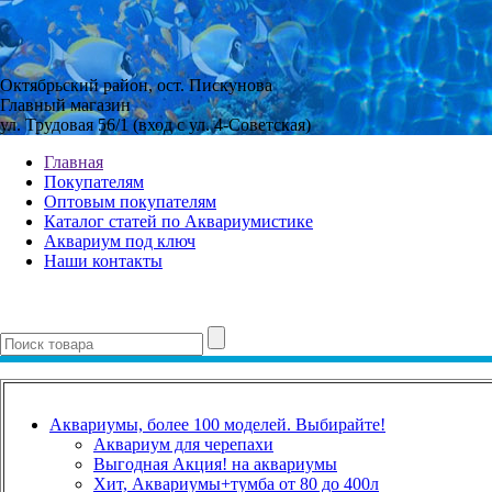
Октябрьский район, ост. Пискунова
Главный магазин
ул. Трудовая 56/1 (вход с ул. 4-Советская)
Главная
Покупателям
Оптовым покупателям
Каталог статей по Аквариумистике
Аквариум под ключ
Наши контакты
Аквариумы, более 100 моделей. Выбирайте!
Аквариум для черепахи
Выгодная Акция! на аквариумы
Хит, Аквариумы+тумба от 80 до 400л