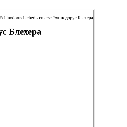
chinodorus bleheri - emerse Эхинодорус Блехера
ус Блехера