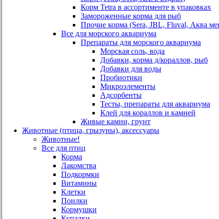
Корм Tetra в ассортименте в упаковках
Замороженные корма для рыб
Прочие корма (Sera, JBL, Fluval, Аква ме
Все для морского аквариума
Препараты для морского аквариума
Морская соль, вода
Добавки, корма д/кораллов, рыб
Добавки для воды
Пробиотики
Микроэлементы
Адсорбенты
Тесты, препараты для аквариума
Клей для кораллов и камней
Живые камни, грунт
Животные (птица, грызуны), аксессуары
Животные!
Все для птиц
Корма
Лакомства
Подкормки
Витамины
Клетки
Поилки
Кормушки
Купалки