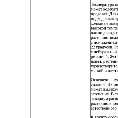
Температура в
может колебат
пределах. Для
подходят как т
холодные акв
высокой темпе
важно дважды 
растению зимов
с понижением 
22 градусов. 
с нейтральной
реакцией. Жест
имеет, растени
удовлетворител
мягкой и жестк
Освещение ну
сильное. Эхин
может выдержа
затенение. В с
аквариум расп
растению впол
естественного
К грунту особ