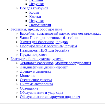
Игрушки
Все для грызунов
Корма
Клетки
Игрушки
Наполнители
Бассейны, пруды, оборудование
Бассейны, пластиковый каркас или металлокаркас
Чаши Полипропиленовые бассейны
Химия для бассейнов, прудов
Оборудование к бассейнам, прудам
Павильоны ПВХ для бассейна
Пруды под ключ
Благоустройство участка, услуги
Установка бассейнов, монтаж оборудования
Ландшафтный дизайн-проект
Дренаж и ливневка
Мощение
Озеленение участка
Система автополива
Освещение
Обслуживание и уход сада
Обслуживание аквариумов под ключ