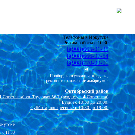
Телефоны в Иркутске
Режим работы с 10:30
8(908)665-01-35
8(908)666-97-54
8(908)770-99-91
Telegram
Подбор, консультация, продажа,
ремонт, изготовление аквариумов
Октябрьский район
4-Советская)
ул. Трудовая 56/1 (вход с ул. 4-Советская)
Будни с 10:30 до 20:00.
Суббота, воскресенье с 10:30 до 19:00.
ркутске
 с 11:30