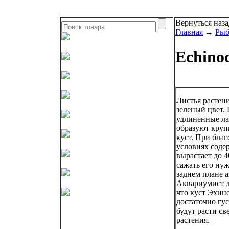
Вернуться наза
Главная
→
Рыб
Echinod
Листья растен
зеленый цвет.
удлиненные л
образуют круп
куст. При бла
условиях соде
вырастает до 4
сажать его ну
заднем плане 
Аквариумист д
что куст Эхин
достаточно гус
будут расти с
растения.