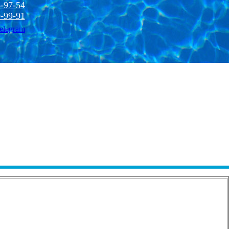
-97-54
-99-91
elegram