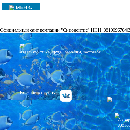
МЕНЮ
Официальный сайт компании "Синодонтис" ИНН: 38100967846
Аквариумистика, пруды, бассейны, зоотовары
Вступай в группу:
Аквар
зоото