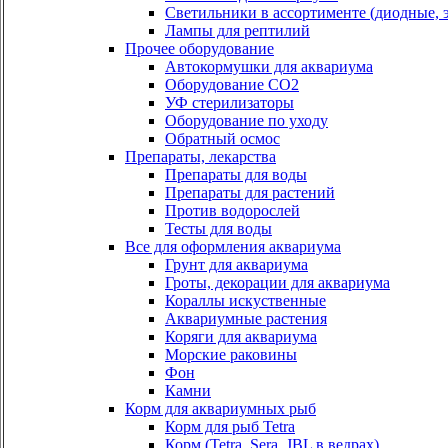
Светильники в ассортименте (диодные, э
Лампы для рептилий
Прочее оборудование
Автокормушки для аквариума
Оборудование СО2
УФ стерилизаторы
Оборудование по уходу
Обратный осмос
Препараты, лекарства
Препараты для воды
Препараты для растений
Против водорослей
Тесты для воды
Все для оформления аквариума
Грунт для аквариума
Гроты, декорации для аквариума
Кораллы искуственные
Аквариумные растения
Коряги для аквариума
Морские раковины
Фон
Камни
Корм для аквариумных рыб
Корм для рыб Tetra
Корм (Tetra, Sera, JBL в ведрах)