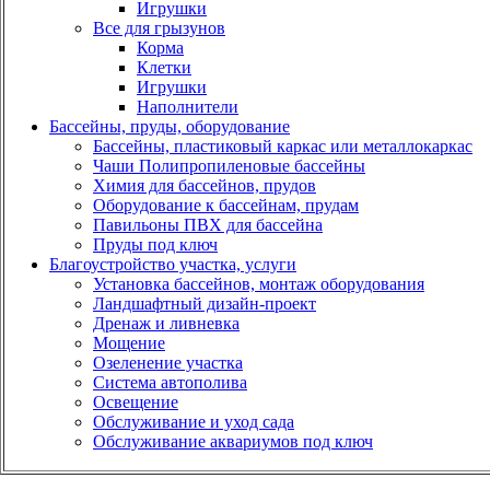
Игрушки
Все для грызунов
Корма
Клетки
Игрушки
Наполнители
Бассейны, пруды, оборудование
Бассейны, пластиковый каркас или металлокаркас
Чаши Полипропиленовые бассейны
Химия для бассейнов, прудов
Оборудование к бассейнам, прудам
Павильоны ПВХ для бассейна
Пруды под ключ
Благоустройство участка, услуги
Установка бассейнов, монтаж оборудования
Ландшафтный дизайн-проект
Дренаж и ливневка
Мощение
Озеленение участка
Система автополива
Освещение
Обслуживание и уход сада
Обслуживание аквариумов под ключ