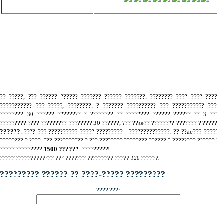
.
?? ?????, ??? ?????? ?????? ??????? ?????? ???????. ???????? ???? ???? ???
??????????? ??? ?????, ????????. ? ??????? ?????????? ??? ??????????? ???
???????? 30 ?????? ???????? ? ???????? ?? ???????? ?????? ?????? ?? 3 ???
????????? ???? ????????? ???????? 30 ??????, ??? ??ae?? ???????? ??????? ? ????
??????
. ???? ??? ?????????? ????? ????????? - ??????????????, ?? ??ae??? ????
???????? ? ????. ??? ?????????? ? ??? ???????? ???????? ?????? ? ???????? ?????? 
????? ?????????
1500 ??????
. ?????????!
????? ????????????? ??? ??????? ????????? ????? 120 ??????.
????????? ?????? ?? ????-????? ?????????
???? ???: