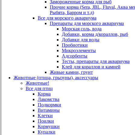
Замороженные корма для рыб
Прочие корма (Sera, JBL, Fluval, Аква м
Рыбята, Барром и т.д)
Все для морского аквариума
Препараты для морского аквариума
Морская соль, вода
Добавки, корма д/кораллов, рыб
Добавки для воды
Пробиотики
Микроэлементы
Адсорбенты
Тесты, препараты для аквариума
Клей для кораллов и камней
Живые камни, грунт
Животные (птица, грызуны), аксессуары
Животные!
Все для птиц
Корма
Лакомства
Подкормки
Витамины
Клетки
Поилки
Кормушки
Купалки