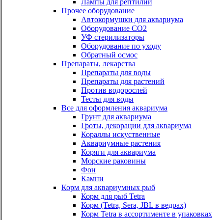
Лампы для рептилий
Прочее оборудование
Автокормушки для аквариума
Оборудование СО2
УФ стерилизаторы
Оборудование по уходу
Обратный осмос
Препараты, лекарства
Препараты для воды
Препараты для растений
Против водорослей
Тесты для воды
Все для оформления аквариума
Грунт для аквариума
Гроты, декорации для аквариума
Кораллы искуственные
Аквариумные растения
Коряги для аквариума
Морские раковины
Фон
Камни
Корм для аквариумных рыб
Корм для рыб Tetra
Корм (Tetra, Sera, JBL в ведрах)
Корм Tetra в ассортименте в упаковках