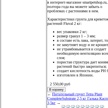
в интернет-магазине smartpetshop.ru,
полтора года вы можете забыть о
проблемах с растениями в нем.
Характеристики грунта для кревето
растений Fluval 2 кг:
вес упаковки 2 кг;
размер гранул 1 – 3 мм;
в составе есть лава, латерит, т
не замутняет воду и не крошит
не утрамбовывается и создает
необходимую вентиляцию все
слоя;
пористая структура дает коням
растений быстро закрепиться;
создает кислотность воды РН 6
изготовлен в Японии.
2 550,00
руб
←
Питательный грунт Tetra Plant
CompleteSubstrate 2,5 кг
Галька Кас
3,5кг
→