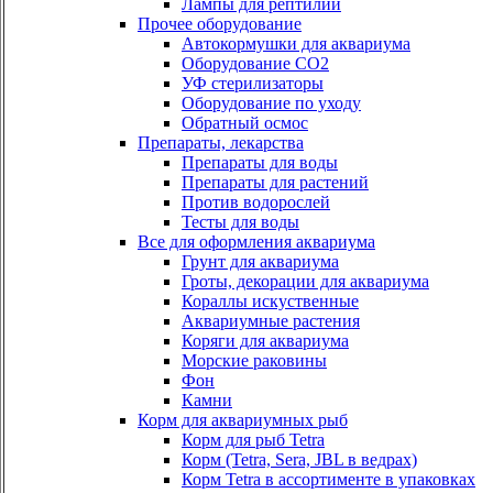
Лампы для рептилий
Прочее оборудование
Автокормушки для аквариума
Оборудование СО2
УФ стерилизаторы
Оборудование по уходу
Обратный осмос
Препараты, лекарства
Препараты для воды
Препараты для растений
Против водорослей
Тесты для воды
Все для оформления аквариума
Грунт для аквариума
Гроты, декорации для аквариума
Кораллы искуственные
Аквариумные растения
Коряги для аквариума
Морские раковины
Фон
Камни
Корм для аквариумных рыб
Корм для рыб Tetra
Корм (Tetra, Sera, JBL в ведрах)
Корм Tetra в ассортименте в упаковках