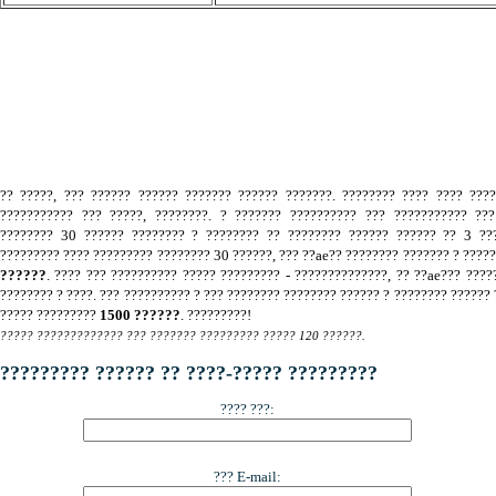
.
?? ?????, ??? ?????? ?????? ??????? ?????? ???????. ???????? ???? ???? ???
??????????? ??? ?????, ????????. ? ??????? ?????????? ??? ??????????? ???
???????? 30 ?????? ???????? ? ???????? ?? ???????? ?????? ?????? ?? 3 ???
????????? ???? ????????? ???????? 30 ??????, ??? ??ae?? ???????? ??????? ? ????
??????
. ???? ??? ?????????? ????? ????????? - ??????????????, ?? ??ae??? ????
???????? ? ????. ??? ?????????? ? ??? ???????? ???????? ?????? ? ???????? ?????? 
????? ?????????
1500 ??????
. ?????????!
????? ????????????? ??? ??????? ????????? ????? 120 ??????.
????????? ?????? ?? ????-????? ?????????
???? ???:
??? E-mail: