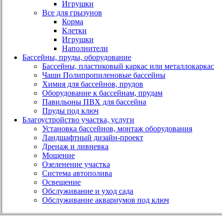
Игрушки
Все для грызунов
Корма
Клетки
Игрушки
Наполнители
Бассейны, пруды, оборудование
Бассейны, пластиковый каркас или металлокаркас
Чаши Полипропиленовые бассейны
Химия для бассейнов, прудов
Оборудование к бассейнам, прудам
Павильоны ПВХ для бассейна
Пруды под ключ
Благоустройство участка, услуги
Установка бассейнов, монтаж оборудования
Ландшафтный дизайн-проект
Дренаж и ливневка
Мощение
Озеленение участка
Система автополива
Освещение
Обслуживание и уход сада
Обслуживание аквариумов под ключ