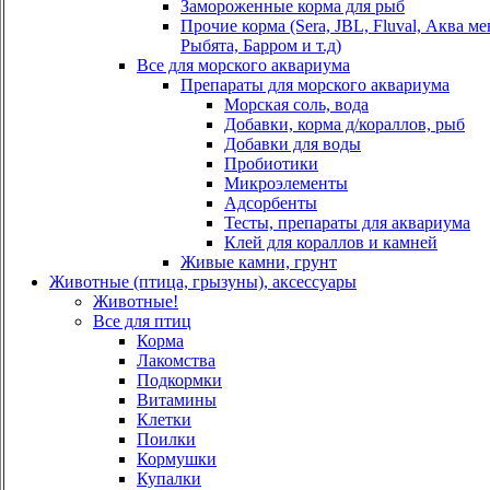
Замороженные корма для рыб
Прочие корма (Sera, JBL, Fluval, Аква м
Рыбята, Барром и т.д)
Все для морского аквариума
Препараты для морского аквариума
Морская соль, вода
Добавки, корма д/кораллов, рыб
Добавки для воды
Пробиотики
Микроэлементы
Адсорбенты
Тесты, препараты для аквариума
Клей для кораллов и камней
Живые камни, грунт
Животные (птица, грызуны), аксессуары
Животные!
Все для птиц
Корма
Лакомства
Подкормки
Витамины
Клетки
Поилки
Кормушки
Купалки