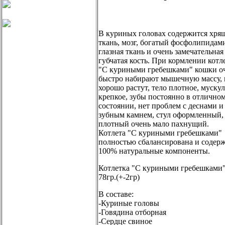
В куриных головах содержится хря
ткань, мозг, богатый фосфолипидам
глазная ткань и очень замечательная
губчатая кость. При кормлении котл
"С куриными гребешками" кошки о
быстро набирают мышечную массу, 
хорошо растут, тело плотное, мускул
крепкое, зубы постоянно в отлично
состоянии, нет проблем с деснами и
зубным камнем, стул оформленный,
плотный очень мало пахнущий.
Котлета "С куриными гребешками"
полностью сбалансирована и содер
100% натуральные компоненты.
Котлетка "С куриными гребешками"
78гр.(+-2гр)
В составе:
-Куриные головы
-Говядина отборная
-Сердце свиное