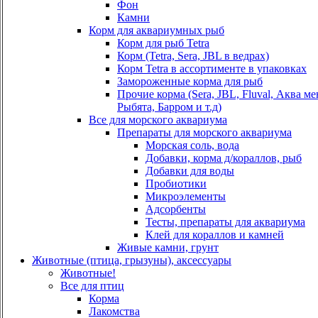
Фон
Камни
Корм для аквариумных рыб
Корм для рыб Tetra
Корм (Tetra, Sera, JBL в ведрах)
Корм Tetra в ассортименте в упаковках
Замороженные корма для рыб
Прочие корма (Sera, JBL, Fluval, Аква м
Рыбята, Барром и т.д)
Все для морского аквариума
Препараты для морского аквариума
Морская соль, вода
Добавки, корма д/кораллов, рыб
Добавки для воды
Пробиотики
Микроэлементы
Адсорбенты
Тесты, препараты для аквариума
Клей для кораллов и камней
Живые камни, грунт
Животные (птица, грызуны), аксессуары
Животные!
Все для птиц
Корма
Лакомства