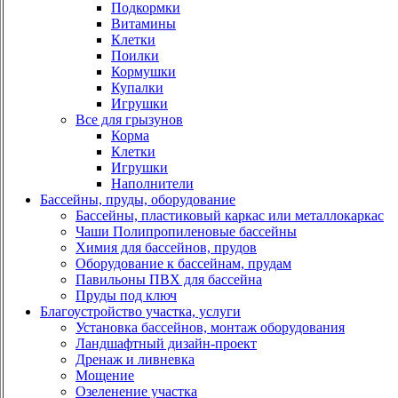
Подкормки
Витамины
Клетки
Поилки
Кормушки
Купалки
Игрушки
Все для грызунов
Корма
Клетки
Игрушки
Наполнители
Бассейны, пруды, оборудование
Бассейны, пластиковый каркас или металлокаркас
Чаши Полипропиленовые бассейны
Химия для бассейнов, прудов
Оборудование к бассейнам, прудам
Павильоны ПВХ для бассейна
Пруды под ключ
Благоустройство участка, услуги
Установка бассейнов, монтаж оборудования
Ландшафтный дизайн-проект
Дренаж и ливневка
Мощение
Озеленение участка