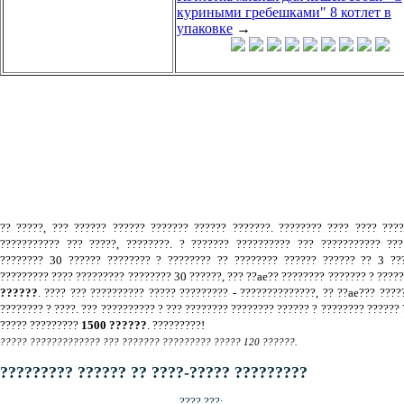
куриными гребешками" 8 котлет в
упаковке
→
.
?? ?????, ??? ?????? ?????? ??????? ?????? ???????. ???????? ???? ???? ???
??????????? ??? ?????, ????????. ? ??????? ?????????? ??? ??????????? ???
???????? 30 ?????? ???????? ? ???????? ?? ???????? ?????? ?????? ?? 3 ???
????????? ???? ????????? ???????? 30 ??????, ??? ??ae?? ???????? ??????? ? ????
??????
. ???? ??? ?????????? ????? ????????? - ??????????????, ?? ??ae??? ????
???????? ? ????. ??? ?????????? ? ??? ???????? ???????? ?????? ? ???????? ?????? 
????? ?????????
1500 ??????
. ?????????!
????? ????????????? ??? ??????? ????????? ????? 120 ??????.
????????? ?????? ?? ????-????? ?????????
???? ???: