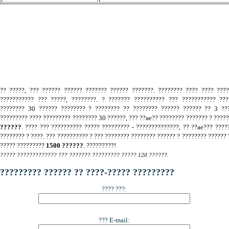
.
?? ?????, ??? ?????? ?????? ??????? ?????? ???????. ???????? ???? ???? ???
??????????? ??? ?????, ????????. ? ??????? ?????????? ??? ??????????? ???
???????? 30 ?????? ???????? ? ???????? ?? ???????? ?????? ?????? ?? 3 ???
????????? ???? ????????? ???????? 30 ??????, ??? ??ae?? ???????? ??????? ? ????
??????
. ???? ??? ?????????? ????? ????????? - ??????????????, ?? ??ae??? ????
???????? ? ????. ??? ?????????? ? ??? ???????? ???????? ?????? ? ???????? ?????? 
????? ?????????
1500 ??????
. ?????????!
????? ????????????? ??? ??????? ????????? ????? 120 ??????.
????????? ?????? ?? ????-????? ?????????
???? ???:
??? E-mail: