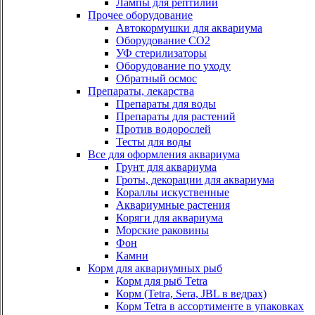
Лампы для рептилий
Прочее оборудование
Автокормушки для аквариума
Оборудование СО2
УФ стерилизаторы
Оборудование по уходу
Обратный осмос
Препараты, лекарства
Препараты для воды
Препараты для растений
Против водорослей
Тесты для воды
Все для оформления аквариума
Грунт для аквариума
Гроты, декорации для аквариума
Кораллы искуственные
Аквариумные растения
Коряги для аквариума
Морские раковины
Фон
Камни
Корм для аквариумных рыб
Корм для рыб Tetra
Корм (Tetra, Sera, JBL в ведрах)
Корм Tetra в ассортименте в упаковках