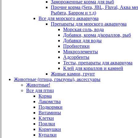
Замороженные корма для рыб
Прочие корма (Sera, JBL, Fluval, Аква м
Рыбята, Барром и т.д)
Все для морского аквариума
Препараты для морского аквариума
Морская соль, вода
Добавки, корма д/кораллов, рыб
Добавки для воды
Пробиотики
Микроэлементы
Адсорбенты
Тесты, препараты для аквариума
Клей для кораллов и камней
Живые камни, грунт
Животные (птица, грызуны), аксессуары
Животные!
Все для птиц
Корма
Лакомства
Подкормки
Витамины
Клетки
Поилки
Кормушки
Купалки