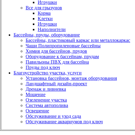
Игрушки
Все для грызунов
Корма
Клетки
Игрушки
Наполнители
Бассейны, пруды, оборудование
Бассейны, пластиковый каркас или металлокаркас
Чаши Полипропиленовые бассейны
Химия для бассейнов, прудов
Оборудование к бассейнам, прудам
Павильоны ПВХ для бассейна
Пруды под ключ
Благоустройство участка, услуги
Установка бассейнов, монтаж оборудования
Ландшафтный дизайн-проект
Дренаж и ливневка
Мощение
Озеленение участка
Система автополива
Освещение
Обслуживание и уход сада
Обслуживание аквариумов под ключ