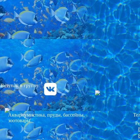
Оборудование к бассейнам, прудам
Все для аквариума
Аквариумы Россия
Мощение
Аквариумы Биодизайн, Акваплюс Россия
Павильоны ПВХ для бассейна
Озеленение участка
Импортные аквариумы
Система автополива
Пруды под ключ
Оргстекло аквариумы
Освещение
Вступай в группу:
Изготовление-ремонт аквариумов, крышек, тумб
Обслуживание и уход сада
Аквариумистика, пруды, бассейны,
Те
зоотовары
Ре
Обслуживание аквариумов под ключ
Морские аквариумы