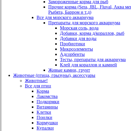
Замороженные корма для рыб
Прочие корма (Sera, JBL, Fluval, Аква м
Рыбята, Барром и т.д)
Все для морского аквариума
Препараты для морского аквариума
Морская соль, вода
Добавки, корма д/кораллов, рыб
Добавки для воды
Пробиотики
Микроэлементы
Адсорбенты
Тесты, препараты для аквариума
Клей для кораллов и камней
Живые камни, грунт
Животные (птица, грызуны), аксессуары
Животные!
Все для птиц
Корма
Лакомства
Подкормки
Витамины
Клетки
Поилки
Кормушки
Купалки