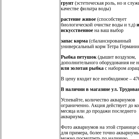
грунт
(эстетическая роль, но и служ
качестве фильтра воды)
растение живое
(способствует
биологической очистке воды и т.д)
искусственное
на ваш выбор
запас корма
(сбалансированный
универсальный корм Тетра Германи
Рыбка петушок
(дышит воздухом,
дополнительного оборудования не 
или золотая рыбка
с набором аэра
В цену входит все необходимое – 47
В наличии в магазине ул. Трудовая
Успевайте, количество аквариумов
ограниченно. Акция действует до к
месяца или до продажи последнего
аквариума.
Фото аквариумов на этой странице 
для примера, более точно аквариум
можно посмотреть по наличию