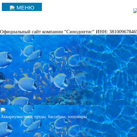
МЕНЮ
ЗАКРЫТЬ
ЗАКРЫТЬ
ЗАКРЫТЬ
ЗАКРЫТЬ
ЗАКРЫТЬ
Официальный сайт компании "Синодонтис" ИНН: 38100967846
Назад
Назад
Назад
Назад
Назад
Бассейны, пластиковый каркас или металлокаркас
Установка бассейнов, монтаж оборудования
Аквариум для черепахи
Рыбки в наличии
Животные!
Чаши Полипропиленовые бассейны
Выгодная Акция! на аквариумы
Ландшафтный дизайн-проект
Аквариумные растения
Все для птиц
Хит, Аквариумы+тумба от 80 до 400л
Химия для бассейнов, прудов
Морская живность в наличии
Все для грызунов
Дренаж и ливневка
Аквариумистика, пруды, бассейны, зоотовары