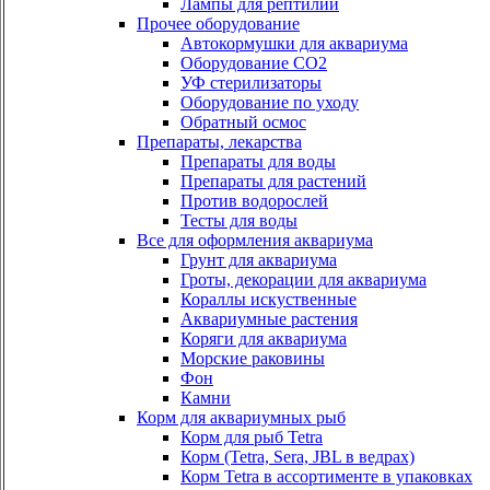
Лампы для рептилий
Прочее оборудование
Автокормушки для аквариума
Оборудование СО2
УФ стерилизаторы
Оборудование по уходу
Обратный осмос
Препараты, лекарства
Препараты для воды
Препараты для растений
Против водорослей
Тесты для воды
Все для оформления аквариума
Грунт для аквариума
Гроты, декорации для аквариума
Кораллы искуственные
Аквариумные растения
Коряги для аквариума
Морские раковины
Фон
Камни
Корм для аквариумных рыб
Корм для рыб Tetra
Корм (Tetra, Sera, JBL в ведрах)
Корм Tetra в ассортименте в упаковках