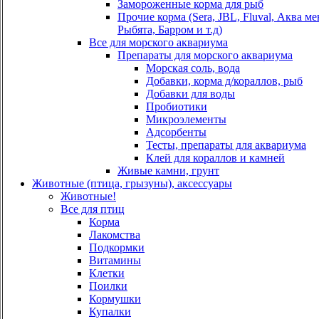
Замороженные корма для рыб
Прочие корма (Sera, JBL, Fluval, Аква м
Рыбята, Барром и т.д)
Все для морского аквариума
Препараты для морского аквариума
Морская соль, вода
Добавки, корма д/кораллов, рыб
Добавки для воды
Пробиотики
Микроэлементы
Адсорбенты
Тесты, препараты для аквариума
Клей для кораллов и камней
Живые камни, грунт
Животные (птица, грызуны), аксессуары
Животные!
Все для птиц
Корма
Лакомства
Подкормки
Витамины
Клетки
Поилки
Кормушки
Купалки