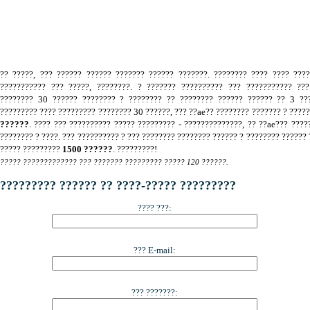
.
?? ?????, ??? ?????? ?????? ??????? ?????? ???????. ???????? ???? ???? ???
??????????? ??? ?????, ????????. ? ??????? ?????????? ??? ??????????? ???
???????? 30 ?????? ???????? ? ???????? ?? ???????? ?????? ?????? ?? 3 ???
????????? ???? ????????? ???????? 30 ??????, ??? ??ae?? ???????? ??????? ? ????
??????
. ???? ??? ?????????? ????? ????????? - ??????????????, ?? ??ae??? ????
???????? ? ????. ??? ?????????? ? ??? ???????? ???????? ?????? ? ???????? ?????? 
????? ?????????
1500 ??????
. ?????????!
????? ????????????? ??? ??????? ????????? ????? 120 ??????.
????????? ?????? ?? ????-????? ?????????
???? ???:
??? E-mail:
??? ???????: