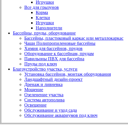
Игрушки
Все для грызунов
Корма
Клетки
Игрушки
Наполнители
Бассейны, пруды, оборудование
Бассейны, пластиковый каркас или металлокаркас
Чаши Полипропиленовые бассейны
Химия для бассейнов, прудов
Оборудование к бассейнам, прудам
Павильоны ПВХ для бассейна
Пруды под ключ
Благоустройство участка, услуги
Установка бассейнов, монтаж оборудования
Ландшафтный дизайн-проект
Дренаж и ливневка
Мощение
Озеленение участка
Система автополива
Освещение
Обслуживание и уход сада
Обслуживание аквариумов под ключ