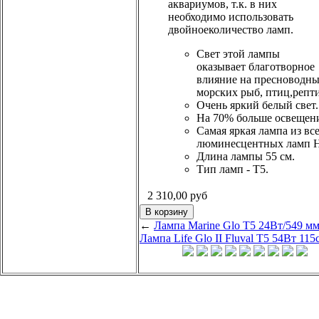
аквариумов, т.к. в них
необходимо использовать
двойноеколичество ламп.
Свет этой лампы
оказывает благотворное
влияние на пресноводны
морских рыб, птиц,репт
Очень яркий белый свет.
На 70% больше освещен
Самая яркая лампа из вс
люминесцентных ламп H
Длина лампы 55 см.
Тип ламп - Т5.
2 310,00
руб
←
Лампа Marine Glo Т5 24Вт/549 м
Лампа Life Glo II Fluval Т5 54Вт 115