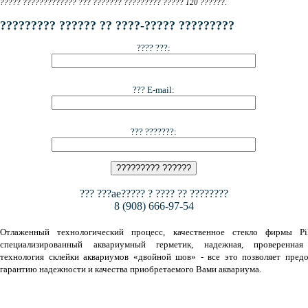
????? ????????????? ??? ??????? ????????? ????? 120 ??????.
????????? ?????? ?? ????-????? ?????????
???? ???:
??? E-mail:
??? ???????:
??? ???ae????? ? ???? ?? ????????
8 (908) 666-97-54
Отлаженный технологический процесс, качественное стекло фирмы Pil
специализированный аквариумный герметик, надежная, проверенная
технология склейки аквариумов «двойной шов» - все это позволяет предо
гарантию надежности и качества приобретаемого Вами аквариума.