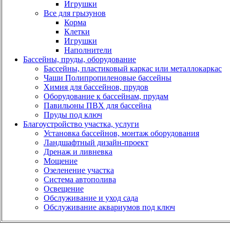
Игрушки
Все для грызунов
Корма
Клетки
Игрушки
Наполнители
Бассейны, пруды, оборудование
Бассейны, пластиковый каркас или металлокаркас
Чаши Полипропиленовые бассейны
Химия для бассейнов, прудов
Оборудование к бассейнам, прудам
Павильоны ПВХ для бассейна
Пруды под ключ
Благоустройство участка, услуги
Установка бассейнов, монтаж оборудования
Ландшафтный дизайн-проект
Дренаж и ливневка
Мощение
Озеленение участка
Система автополива
Освещение
Обслуживание и уход сада
Обслуживание аквариумов под ключ