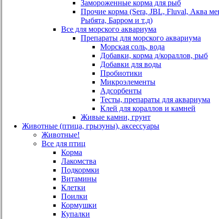
Замороженные корма для рыб
Прочие корма (Sera, JBL, Fluval, Аква м
Рыбята, Барром и т.д)
Все для морского аквариума
Препараты для морского аквариума
Морская соль, вода
Добавки, корма д/кораллов, рыб
Добавки для воды
Пробиотики
Микроэлементы
Адсорбенты
Тесты, препараты для аквариума
Клей для кораллов и камней
Живые камни, грунт
Животные (птица, грызуны), аксессуары
Животные!
Все для птиц
Корма
Лакомства
Подкормки
Витамины
Клетки
Поилки
Кормушки
Купалки