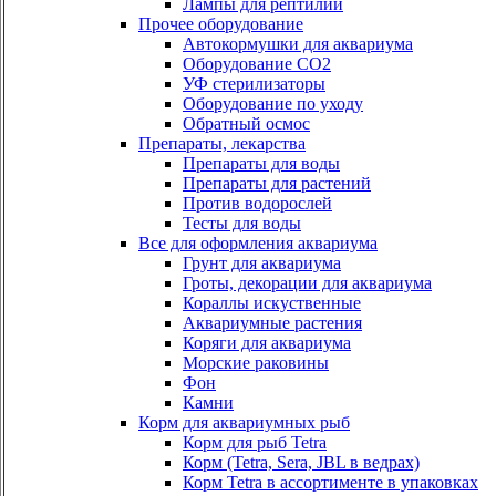
Лампы для рептилий
Прочее оборудование
Автокормушки для аквариума
Оборудование СО2
УФ стерилизаторы
Оборудование по уходу
Обратный осмос
Препараты, лекарства
Препараты для воды
Препараты для растений
Против водорослей
Тесты для воды
Все для оформления аквариума
Грунт для аквариума
Гроты, декорации для аквариума
Кораллы искуственные
Аквариумные растения
Коряги для аквариума
Морские раковины
Фон
Камни
Корм для аквариумных рыб
Корм для рыб Tetra
Корм (Tetra, Sera, JBL в ведрах)
Корм Tetra в ассортименте в упаковках