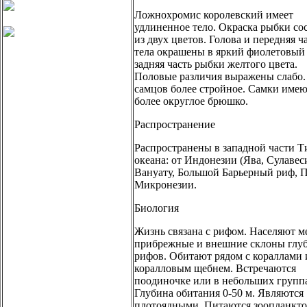
Ложнохромис королевский имеет
удлиненное тело. Окраска рыбки со
из двух цветов. Голова и передняя ч
тела окрашены в яркий фиолетовый 
задняя часть рыбки желтого цвета.
Половые различия выражены слабо.
самцов более стройное. Самки име
более округлое брюшко.
Распространение
Распространены в западной части Т
океана: от Индонезии (Ява, Сулавес
Вануату, Большой Барьерный риф, П
Микронезии.
Биология
Жизнь связана с рифом. Населяют м
прибрежные и внешние склоны глу
рифов. Обитают рядом с кораллами
коралловым щебнем. Встречаются
поодиночке или в небольших групп
Глубина обитания 0-50 м. Являются
плотоядными. Питаются зоопланкт