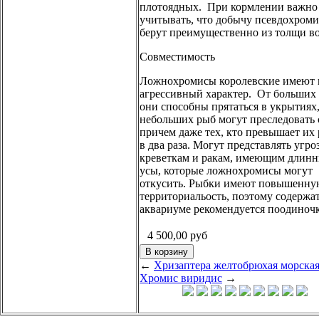
плотоядных. При кормлении важно
учитывать, что добычу псевдохром
берут преимущественно из толщи в
Совместимость
Ложнохромисы королевские имеют 
агрессивный характер. От больших
они способны прятаться в укрытиях,
небольших рыб могут преследовать 
причем даже тех, кто превышает их 
в два раза. Могут представлять угро
креветкам и ракам, имеющим длин
усы, которые ложнохромисы могут
откусить. Рыбки имеют повышенну
территориальость, поэтому содержат
аквариуме рекомендуется поодиночк
4 500,00
руб
←
Хризаптера желтобрюхая морска
Хромис виридис
→