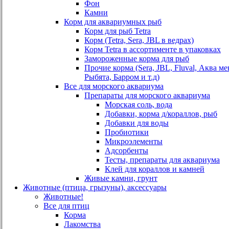
Фон
Камни
Корм для аквариумных рыб
Корм для рыб Tetra
Корм (Tetra, Sera, JBL в ведрах)
Корм Tetra в ассортименте в упаковках
Замороженные корма для рыб
Прочие корма (Sera, JBL, Fluval, Аква м
Рыбята, Барром и т.д)
Все для морского аквариума
Препараты для морского аквариума
Морская соль, вода
Добавки, корма д/кораллов, рыб
Добавки для воды
Пробиотики
Микроэлементы
Адсорбенты
Тесты, препараты для аквариума
Клей для кораллов и камней
Живые камни, грунт
Животные (птица, грызуны), аксессуары
Животные!
Все для птиц
Корма
Лакомства