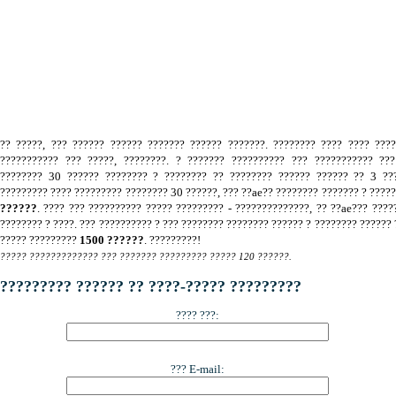
.
?? ?????, ??? ?????? ?????? ??????? ?????? ???????. ???????? ???? ???? ???
??????????? ??? ?????, ????????. ? ??????? ?????????? ??? ??????????? ???
???????? 30 ?????? ???????? ? ???????? ?? ???????? ?????? ?????? ?? 3 ???
????????? ???? ????????? ???????? 30 ??????, ??? ??ae?? ???????? ??????? ? ????
??????
. ???? ??? ?????????? ????? ????????? - ??????????????, ?? ??ae??? ????
???????? ? ????. ??? ?????????? ? ??? ???????? ???????? ?????? ? ???????? ?????? 
????? ?????????
1500 ??????
. ?????????!
????? ????????????? ??? ??????? ????????? ????? 120 ??????.
????????? ?????? ?? ????-????? ?????????
???? ???:
??? E-mail: