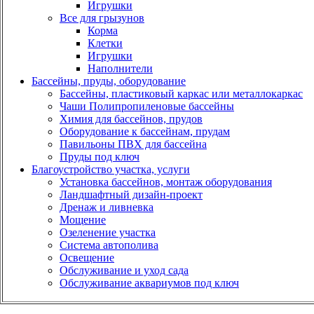
Игрушки
Все для грызунов
Корма
Клетки
Игрушки
Наполнители
Бассейны, пруды, оборудование
Бассейны, пластиковый каркас или металлокаркас
Чаши Полипропиленовые бассейны
Химия для бассейнов, прудов
Оборудование к бассейнам, прудам
Павильоны ПВХ для бассейна
Пруды под ключ
Благоустройство участка, услуги
Установка бассейнов, монтаж оборудования
Ландшафтный дизайн-проект
Дренаж и ливневка
Мощение
Озеленение участка
Система автополива
Освещение
Обслуживание и уход сада
Обслуживание аквариумов под ключ