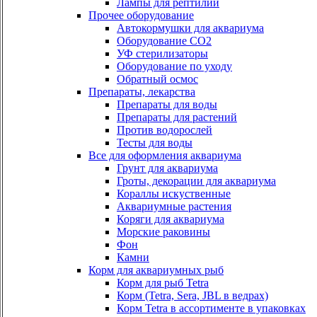
Лампы для рептилий
Прочее оборудование
Автокормушки для аквариума
Оборудование СО2
УФ стерилизаторы
Оборудование по уходу
Обратный осмос
Препараты, лекарства
Препараты для воды
Препараты для растений
Против водорослей
Тесты для воды
Все для оформления аквариума
Грунт для аквариума
Гроты, декорации для аквариума
Кораллы искуственные
Аквариумные растения
Коряги для аквариума
Морские раковины
Фон
Камни
Корм для аквариумных рыб
Корм для рыб Tetra
Корм (Tetra, Sera, JBL в ведрах)
Корм Tetra в ассортименте в упаковках