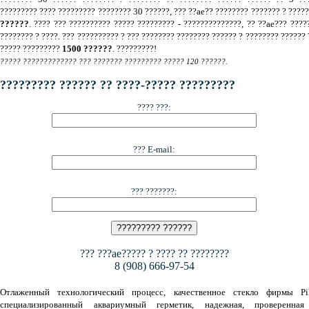
????????? ???? ????????? ???????? 30 ??????, ??? ??ae?? ???????? ??????? ? ????
??????
. ???? ??? ?????????? ????? ????????? - ??????????????, ?? ??ae??? ????
???????? ? ????. ??? ?????????? ? ??? ???????? ???????? ?????? ? ???????? ?????? 
????? ?????????
1500 ??????
. ?????????!
????? ????????????? ??? ??????? ????????? ????? 120 ??????.
????????? ?????? ?? ????-????? ?????????
???? ???:
??? E-mail:
??? ???????:
??? ???ae????? ? ???? ?? ????????
8 (908) 666-97-54
Отлаженный технологический процесс, качественное стекло фирмы Pil
специализированный аквариумный герметик, надежная, проверенная