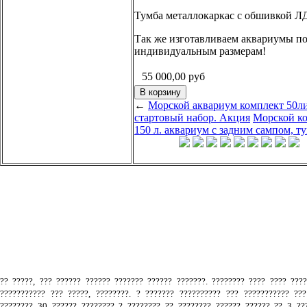
Тумба металлокаркас с обшивкой 
Так же изготавливаем аквариумы п
индивидуальным размерам!
55 000,00
руб
←
Морской аквариум комплект 50л
стартовый набор. Акция
Морской к
150 л. аквариум с задним сампом, т
.
?? ?????, ??? ?????? ?????? ??????? ?????? ???????. ???????? ???? ???? ???
??????????? ??? ?????, ????????. ? ??????? ?????????? ??? ??????????? ???
???????? 30 ?????? ???????? ? ???????? ?? ???????? ?????? ?????? ?? 3 ???