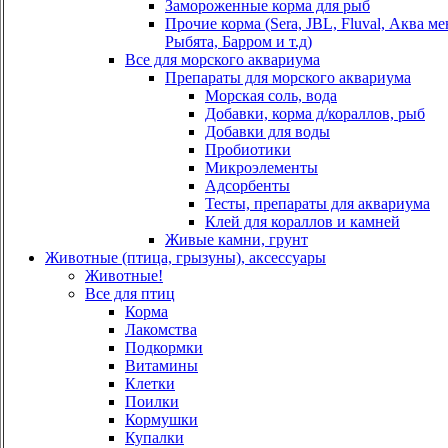
Замороженные корма для рыб
Прочие корма (Sera, JBL, Fluval, Аква м
Рыбята, Барром и т.д)
Все для морского аквариума
Препараты для морского аквариума
Морская соль, вода
Добавки, корма д/кораллов, рыб
Добавки для воды
Пробиотики
Микроэлементы
Адсорбенты
Тесты, препараты для аквариума
Клей для кораллов и камней
Живые камни, грунт
Животные (птица, грызуны), аксессуары
Животные!
Все для птиц
Корма
Лакомства
Подкормки
Витамины
Клетки
Поилки
Кормушки
Купалки