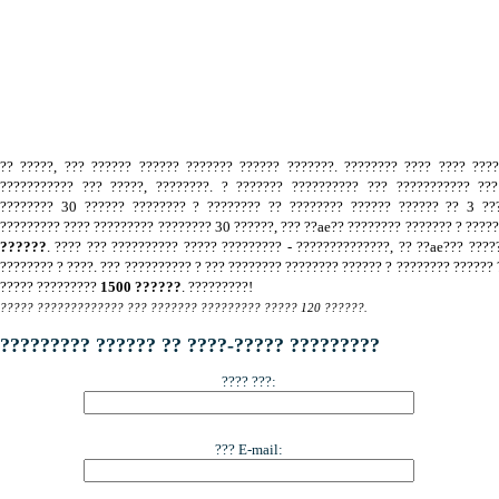
.
?? ?????, ??? ?????? ?????? ??????? ?????? ???????. ???????? ???? ???? ???
??????????? ??? ?????, ????????. ? ??????? ?????????? ??? ??????????? ???
???????? 30 ?????? ???????? ? ???????? ?? ???????? ?????? ?????? ?? 3 ???
????????? ???? ????????? ???????? 30 ??????, ??? ??ae?? ???????? ??????? ? ????
??????
. ???? ??? ?????????? ????? ????????? - ??????????????, ?? ??ae??? ????
???????? ? ????. ??? ?????????? ? ??? ???????? ???????? ?????? ? ???????? ?????? 
????? ?????????
1500 ??????
. ?????????!
????? ????????????? ??? ??????? ????????? ????? 120 ??????.
????????? ?????? ?? ????-????? ?????????
???? ???:
??? E-mail: