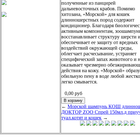
полученные из панцирей
дальневосточных крабов. Помимо
хитозана, «Морской» для кошек
длинношерстных пород содержит
кондиционер. Благодаря биологиче
активным компонентам, зоошампун
восстанавливает структуру шерсти 
обеспечивает ее защиту от вредных
воздействий окружающей среды,
облегчает расчесывание, устраняет
специфический запах животного и 
оказывает чрезмерно обезжиривающ
действия на кожу. «Морской» образу
обильную пену в воде любой жестко
легко смывается.
0,00
руб
←
Морской шампунь КОШ длинно
ДОКТОР ZOO Спрей 150мл.д приуч
туал.котят и кошек
→