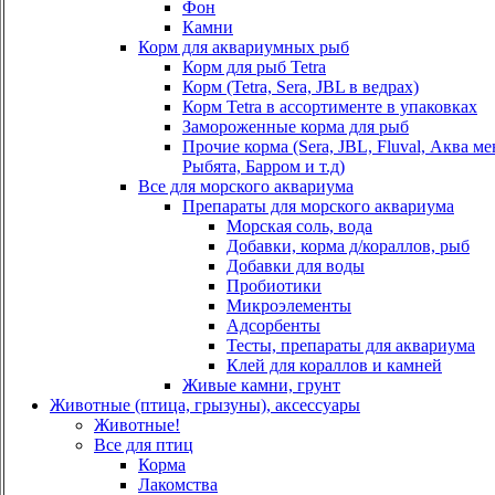
Фон
Камни
Корм для аквариумных рыб
Корм для рыб Tetra
Корм (Tetra, Sera, JBL в ведрах)
Корм Tetra в ассортименте в упаковках
Замороженные корма для рыб
Прочие корма (Sera, JBL, Fluval, Аква м
Рыбята, Барром и т.д)
Все для морского аквариума
Препараты для морского аквариума
Морская соль, вода
Добавки, корма д/кораллов, рыб
Добавки для воды
Пробиотики
Микроэлементы
Адсорбенты
Тесты, препараты для аквариума
Клей для кораллов и камней
Живые камни, грунт
Животные (птица, грызуны), аксессуары
Животные!
Все для птиц
Корма
Лакомства