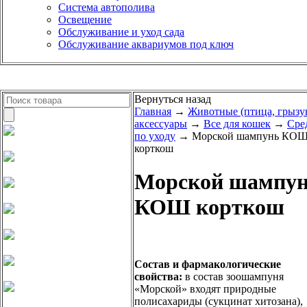
Система автополива
Освещение
Обслуживание и уход сада
Обслуживание аквариумов под ключ
Вернуться назад
Главная
→
Животные (птица, грызу
аксессуары
→
Все для кошек
→
Сре
по уходу
→ Морской шампунь КО
корткош
Морской шампу
КОШ корткош
Состав и фармакологические
свойства:
в состав зоошампуня
«Морской» входят природные
полисахариды (сукцинат хитозана),