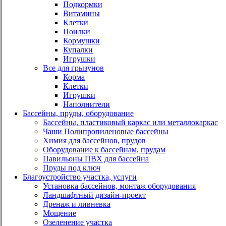
Подкормки
Витамины
Клетки
Поилки
Кормушки
Купалки
Игрушки
Все для грызунов
Корма
Клетки
Игрушки
Наполнители
Бассейны, пруды, оборудование
Бассейны, пластиковый каркас или металлокаркас
Чаши Полипропиленовые бассейны
Химия для бассейнов, прудов
Оборудование к бассейнам, прудам
Павильоны ПВХ для бассейна
Пруды под ключ
Благоустройство участка, услуги
Установка бассейнов, монтаж оборудования
Ландшафтный дизайн-проект
Дренаж и ливневка
Мощение
Озеленение участка