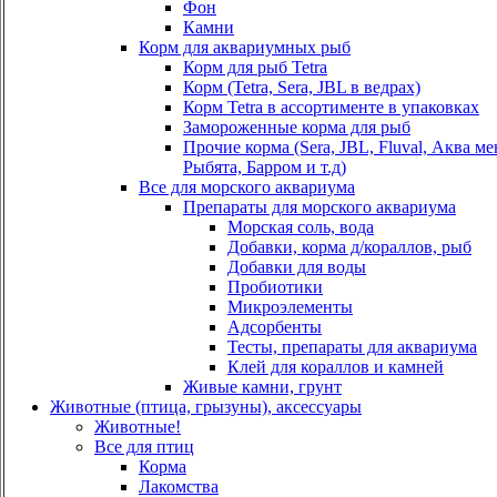
Фон
Камни
Корм для аквариумных рыб
Корм для рыб Tetra
Корм (Tetra, Sera, JBL в ведрах)
Корм Tetra в ассортименте в упаковках
Замороженные корма для рыб
Прочие корма (Sera, JBL, Fluval, Аква м
Рыбята, Барром и т.д)
Все для морского аквариума
Препараты для морского аквариума
Морская соль, вода
Добавки, корма д/кораллов, рыб
Добавки для воды
Пробиотики
Микроэлементы
Адсорбенты
Тесты, препараты для аквариума
Клей для кораллов и камней
Живые камни, грунт
Животные (птица, грызуны), аксессуары
Животные!
Все для птиц
Корма
Лакомства