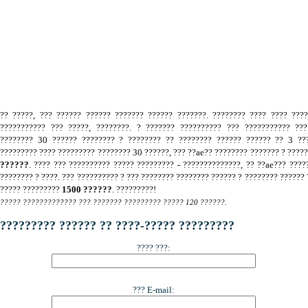
.
?? ?????, ??? ?????? ?????? ??????? ?????? ???????. ???????? ???? ???? ???
??????????? ??? ?????, ????????. ? ??????? ?????????? ??? ??????????? ???
???????? 30 ?????? ???????? ? ???????? ?? ???????? ?????? ?????? ?? 3 ???
????????? ???? ????????? ???????? 30 ??????, ??? ??ae?? ???????? ??????? ? ????
??????
. ???? ??? ?????????? ????? ????????? - ??????????????, ?? ??ae??? ????
???????? ? ????. ??? ?????????? ? ??? ???????? ???????? ?????? ? ???????? ?????? 
????? ?????????
1500 ??????
. ?????????!
????? ????????????? ??? ??????? ????????? ????? 120 ??????.
????????? ?????? ?? ????-????? ?????????
???? ???:
??? E-mail: