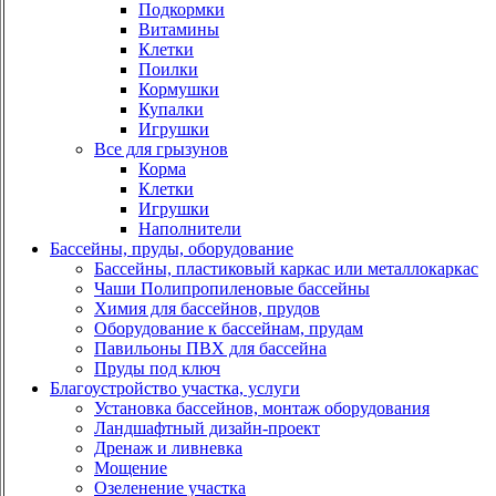
Подкормки
Витамины
Клетки
Поилки
Кормушки
Купалки
Игрушки
Все для грызунов
Корма
Клетки
Игрушки
Наполнители
Бассейны, пруды, оборудование
Бассейны, пластиковый каркас или металлокаркас
Чаши Полипропиленовые бассейны
Химия для бассейнов, прудов
Оборудование к бассейнам, прудам
Павильоны ПВХ для бассейна
Пруды под ключ
Благоустройство участка, услуги
Установка бассейнов, монтаж оборудования
Ландшафтный дизайн-проект
Дренаж и ливневка
Мощение
Озеленение участка