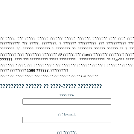
.
?? ?????, ??? ?????? ?????? ??????? ?????? ???????. ???????? ???? ???? ???
??????????? ??? ?????, ????????. ? ??????? ?????????? ??? ??????????? ???
???????? 30 ?????? ???????? ? ???????? ?? ???????? ?????? ?????? ?? 3 ???
????????? ???? ????????? ???????? 30 ??????, ??? ??ae?? ???????? ??????? ? ????
??????
. ???? ??? ?????????? ????? ????????? - ??????????????, ?? ??ae??? ????
???????? ? ????. ??? ?????????? ? ??? ???????? ???????? ?????? ? ???????? ?????? 
????? ?????????
1500 ??????
. ?????????!
????? ????????????? ??? ??????? ????????? ????? 120 ??????.
????????? ?????? ?? ????-????? ?????????
???? ???:
??? E-mail:
??? ???????: