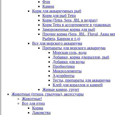
Фон
Камни
Корм для аквариумных рыб
Корм для рыб Tetra
Корм (Tetra, Sera, JBL в ведрах)
Корм Tetra в ассортименте в упаковках
Замороженные корма для рыб
Прочие корма (Sera, JBL, Fluval, Аква м
Рыбята, Барром и т.д)
Все для морского аквариума
Препараты для морского аквариума
Морская соль, вода
Добавки, корма д/кораллов, рыб
Добавки для воды
Пробиотики
Микроэлементы
Адсорбенты
Тесты, препараты для аквариума
Клей для кораллов и камней
Живые камни, грунт
Животные (птица, грызуны), аксессуары
Животные!
Все для птиц
Корма
Лакомства