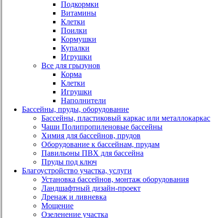
Подкормки
Витамины
Клетки
Поилки
Кормушки
Купалки
Игрушки
Все для грызунов
Корма
Клетки
Игрушки
Наполнители
Бассейны, пруды, оборудование
Бассейны, пластиковый каркас или металлокаркас
Чаши Полипропиленовые бассейны
Химия для бассейнов, прудов
Оборудование к бассейнам, прудам
Павильоны ПВХ для бассейна
Пруды под ключ
Благоустройство участка, услуги
Установка бассейнов, монтаж оборудования
Ландшафтный дизайн-проект
Дренаж и ливневка
Мощение
Озеленение участка