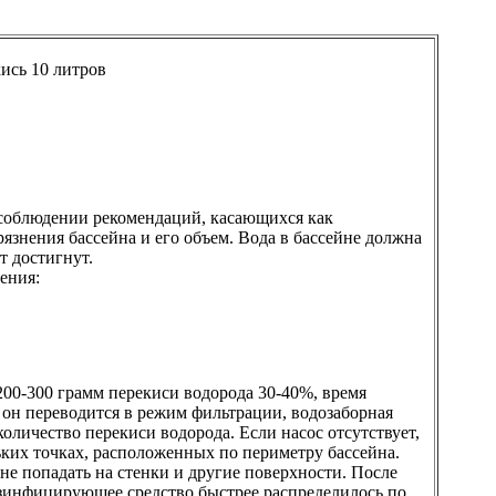
сь 10 литров
 соблюдении рекомендаций, касающихся как
язнения бассейна и его объем. Вода в бассейне должна
т достигнут.
ения:
200-300 грамм перекиси водорода 30-40%, время
 он переводится в режим фильтрации, водозаборная
оличество перекиси водорода. Если насос отсутствует,
льких точках, расположенных по периметру бассейна.
не попадать на стенки и другие поверхности. После
езинфицирующее средство быстрее распределилось по