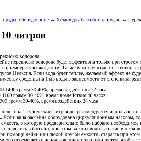
, пруды, оборудование
→
Химия для бассейнов, прудов
→ Переки
 10 литров
ерекисью водорода:
сейне перекисью водорода будет эффективна только при строгом
ва, температуры жидкости. Также важно учитывать степень загр
дусов Цельсия. Если вода будет теплее, желаемый эффект не буде
ичеству средства на 1 м
3
воды в зависимости от степени загрязн
0-1400 грамм 30-40%, время воздействия 72 часа
-1100 грамм 30-40%, время воздействия 48 часов
700 грамм 30-40%, время воздействия 24 часа
целью на 1 кубический литр воды рекомендуется использовать 
в. Если чаша бассейна оборудована циркуляционным насосом, то
 емкость, в которую предварительно было набрано необходимое к
ить перекись в бассейн, при этом важно вводить состав в неско
ри помощи лейки или любой другой емкости, стараясь при этом 
емного перемешать с использованием палки или щетки, чтобы д