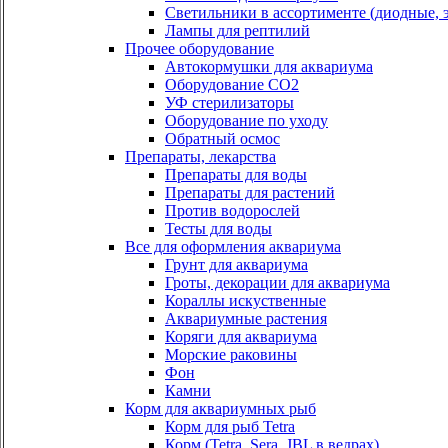
Светильники в ассортименте (диодные, э
Лампы для рептилий
Прочее оборудование
Автокормушки для аквариума
Оборудование СО2
УФ стерилизаторы
Оборудование по уходу
Обратный осмос
Препараты, лекарства
Препараты для воды
Препараты для растений
Против водорослей
Тесты для воды
Все для оформления аквариума
Грунт для аквариума
Гроты, декорации для аквариума
Кораллы искуственные
Аквариумные растения
Коряги для аквариума
Морские раковины
Фон
Камни
Корм для аквариумных рыб
Корм для рыб Tetra
Корм (Tetra, Sera, JBL в ведрах)