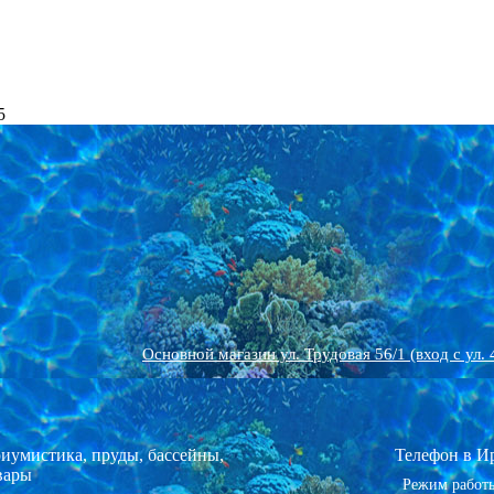
Бассейны, пластиковый каркас или металлокаркас
Установка бассейнов, монтаж оборудования
Аквариум для черепахи
Рыбки в наличии
Животные!
5
Чаши Полипропиленовые бассейны
Выгодная Акция! на аквариумы
Ландшафтный дизайн-проект
Аквариумные растения
Все для птиц
Хит, Аквариумы+тумба от 80 до 400л
Химия для бассейнов, прудов
Морская живность в наличии
Дренаж и ливневка
Все для грызунов
Оборудование к бассейнам, прудам
Все для аквариума
Аквариумы Россия
Мощение
Основной магазин ул. Трудовая 56/1 (вход с ул. 
Аквариумы Биодизайн, Акваплюс Россия
Павильоны ПВХ для бассейна
Озеленение участка
иумистика, пруды, бассейны,
Телефон в И
вары
Режим работы