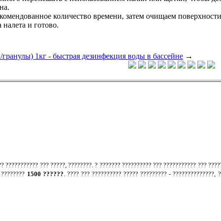
на.
комендованное количество времени, затем очищаем поверхности 
 налета и готово.
/гранулы) 1кг - быстрая дезинфекция воды в бассейне
→
.
?? ??????????? ??? ?????, ????????. ? ??????? ?????????? ??? ??????????? ??? ????
? ????????
1500 ??????
. ???? ??? ?????????? ????? ????????? - ??????????????, 