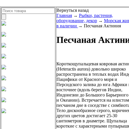
Вернуться назад
Главная
→
Рыбки, растения,
оборудование, декор
→
Морская жи
в наличии
→ Песчаная Актиния
Песчаная Актин
Короткощупальцевая ковровая акти
(Heteractis aurora) довольно широко
распространена в теплых водах Инд
Пацифики от Красного моря и
Персидского залива до юга Африки
восточнее (вдоль берегов Индии,
Индонезии до Большого Барьерного
и Океании). Встречается на илисто
песчаном дне в соседстве с симбиот
Тело дискообразное серого, коричне
других цветов достигает 25-30
сантиметров в диаметре. Щупальца
короткие с характерными пупырыш