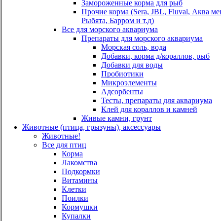
Замороженные корма для рыб
Прочие корма (Sera, JBL, Fluval, Аква м
Рыбята, Барром и т.д)
Все для морского аквариума
Препараты для морского аквариума
Морская соль, вода
Добавки, корма д/кораллов, рыб
Добавки для воды
Пробиотики
Микроэлементы
Адсорбенты
Тесты, препараты для аквариума
Клей для кораллов и камней
Живые камни, грунт
Животные (птица, грызуны), аксессуары
Животные!
Все для птиц
Корма
Лакомства
Подкормки
Витамины
Клетки
Поилки
Кормушки
Купалки