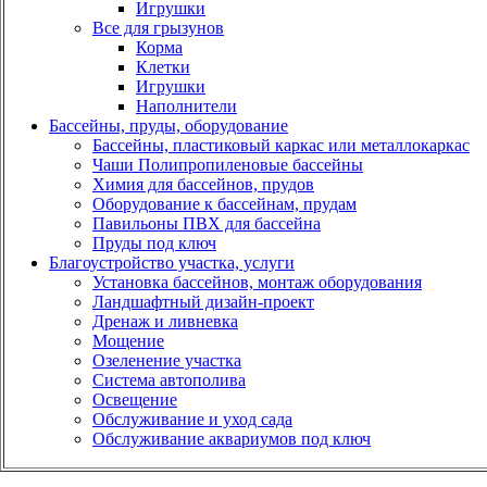
Игрушки
Все для грызунов
Корма
Клетки
Игрушки
Наполнители
Бассейны, пруды, оборудование
Бассейны, пластиковый каркас или металлокаркас
Чаши Полипропиленовые бассейны
Химия для бассейнов, прудов
Оборудование к бассейнам, прудам
Павильоны ПВХ для бассейна
Пруды под ключ
Благоустройство участка, услуги
Установка бассейнов, монтаж оборудования
Ландшафтный дизайн-проект
Дренаж и ливневка
Мощение
Озеленение участка
Система автополива
Освещение
Обслуживание и уход сада
Обслуживание аквариумов под ключ