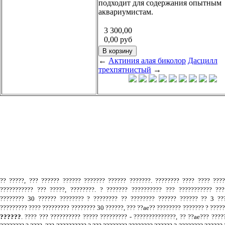
подходит для содержания опытным
аквариумистам.
3 300,00
0,00
руб
←
Актиния алая биколор
Дасцилл
трехпятнистый
→
.
?? ?????, ??? ?????? ?????? ??????? ?????? ???????. ???????? ???? ???? ???
??????????? ??? ?????, ????????. ? ??????? ?????????? ??? ??????????? ???
???????? 30 ?????? ???????? ? ???????? ?? ???????? ?????? ?????? ?? 3 ???
????????? ???? ????????? ???????? 30 ??????, ??? ??ae?? ???????? ??????? ? ????
??????
. ???? ??? ?????????? ????? ????????? - ??????????????, ?? ??ae??? ????