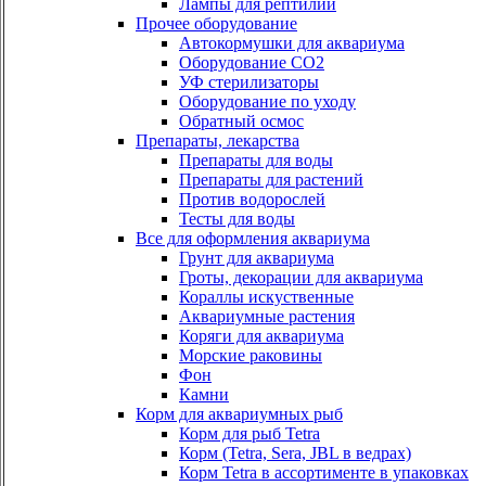
Лампы для рептилий
Прочее оборудование
Автокормушки для аквариума
Оборудование СО2
УФ стерилизаторы
Оборудование по уходу
Обратный осмос
Препараты, лекарства
Препараты для воды
Препараты для растений
Против водорослей
Тесты для воды
Все для оформления аквариума
Грунт для аквариума
Гроты, декорации для аквариума
Кораллы искуственные
Аквариумные растения
Коряги для аквариума
Морские раковины
Фон
Камни
Корм для аквариумных рыб
Корм для рыб Tetra
Корм (Tetra, Sera, JBL в ведрах)
Корм Tetra в ассортименте в упаковках