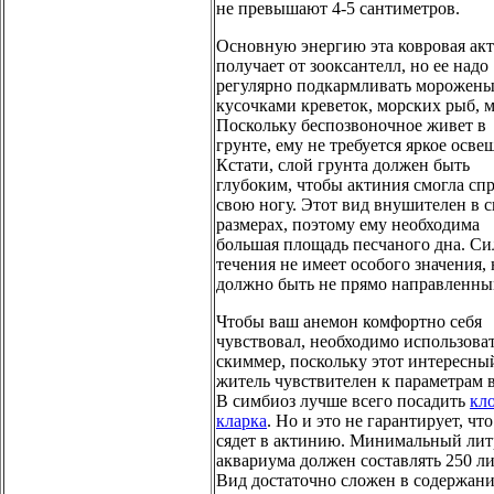
не превышают 4-5 сантиметров.
Основную энергию эта ковровая ак
получает от зооксантелл, но ее надо
регулярно подкармливать морожен
кусочками креветок, морских рыб, 
Поскольку беспозвоночное живет в
грунте, ему не требуется яркое осве
Кстати, слой грунта должен быть
глубоким, чтобы актиния смогла спр
свою ногу. Этот вид внушителен в 
размерах, поэтому ему необходима
большая площадь песчаного дна. Си
течения не имеет особого значения, 
должно быть не прямо направленны
Чтобы ваш анемон комфортно себя
чувствовал, необходимо использова
скиммер, поскольку этот интересны
житель чувствителен к параметрам 
В симбиоз лучше всего посадить
кл
кларка
. Но и это не гарантирует, чт
сядет в актинию. Минимальный ли
аквариума должен составлять 250 ли
Вид достаточно сложен в содержан