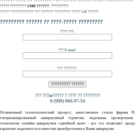
???????? ? ????. ??? ?????????? ? ??? ???????? ???????? ?????? ? ???????? ?????? 
????? ?????????
1500 ??????
. ?????????!
????? ????????????? ??? ??????? ????????? ????? 120 ??????.
????????? ?????? ?? ????-????? ?????????
???? ???:
??? E-mail:
??? ???????:
??? ???ae????? ? ???? ?? ????????
8 (908) 666-97-54
Отлаженный технологический процесс, качественное стекло фирмы Pil
специализированный аквариумный герметик, надежная, проверенная
технология склейки аквариумов «двойной шов» - все это позволяет предо
гарантию надежности и качества приобретаемого Вами аквариума.