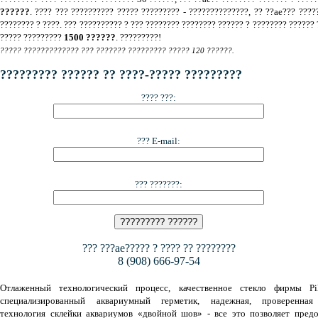
??????
. ???? ??? ?????????? ????? ????????? - ??????????????, ?? ??ae??? ????
???????? ? ????. ??? ?????????? ? ??? ???????? ???????? ?????? ? ???????? ?????? 
????? ?????????
1500 ??????
. ?????????!
????? ????????????? ??? ??????? ????????? ????? 120 ??????.
????????? ?????? ?? ????-????? ?????????
???? ???:
??? E-mail:
??? ???????:
??? ???ae????? ? ???? ?? ????????
8 (908) 666-97-54
Отлаженный технологический процесс, качественное стекло фирмы Pil
специализированный аквариумный герметик, надежная, проверенная
технология склейки аквариумов «двойной шов» - все это позволяет предо