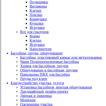
Подкормки
Витамины
Клетки
Поилки
Кормушки
Купалки
Игрушки
Все для грызунов
Корма
Клетки
Игрушки
Наполнители
Бассейны, пруды, оборудование
Бассейны, пластиковый каркас или металлокаркас
Чаши Полипропиленовые бассейны
Химия для бассейнов, прудов
Оборудование к бассейнам, прудам
Павильоны ПВХ для бассейна
Пруды под ключ
Благоустройство участка, услуги
Установка бассейнов, монтаж оборудования
Ландшафтный дизайн-проект
Дренаж и ливневка
Мощение
Озеленение участка