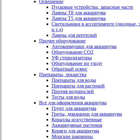
Освещение
Пусковые устройства, запасные части
Лампы Т8 для аквариума
Лампы Т5 для аквариума
Светильники в ассортименте (диодные, 
и т.д)
Лампы для рептилий
Прочее оборудование
Автокормушки для аквариума
Оборудование СО2
УФ стерилизаторы
Оборудование по уходу
Обратный осмос
Препараты, лекарства
Препараты для воды
Препараты для растений
Против водорослей
Тесты для воды
Все для оформления аквариума
Грунт для аквариума
Гроты, декорации для аквариума
Кораллы искуственные
Аквариумные растения
Коряги для аквариума
Морские раковины