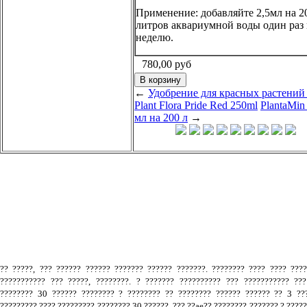
Применение: добавляйте 2,5мл на 2
литров аквариумной воды один раз 
неделю.
780,00
руб
←
Удобрение для красных растений 
Plant Flora Pride Red 250ml
PlantaMin
мл на 200 л
→
.
?? ?????, ??? ?????? ?????? ??????? ?????? ???????. ???????? ???? ???? ???
??????????? ??? ?????, ????????. ? ??????? ?????????? ??? ??????????? ???
???????? 30 ?????? ???????? ? ???????? ?? ???????? ?????? ?????? ?? 3 ???
????????? ???? ????????? ???????? 30 ??????, ??? ??ae?? ???????? ??????? ? ????