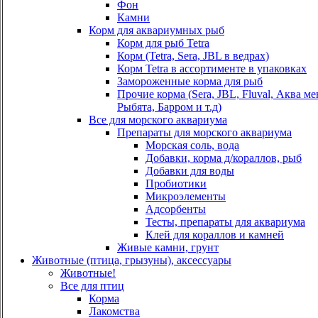
Фон
Камни
Корм для аквариумных рыб
Корм для рыб Tetra
Корм (Tetra, Sera, JBL в ведрах)
Корм Tetra в ассортименте в упаковках
Замороженные корма для рыб
Прочие корма (Sera, JBL, Fluval, Аква м
Рыбята, Барром и т.д)
Все для морского аквариума
Препараты для морского аквариума
Морская соль, вода
Добавки, корма д/кораллов, рыб
Добавки для воды
Пробиотики
Микроэлементы
Адсорбенты
Тесты, препараты для аквариума
Клей для кораллов и камней
Живые камни, грунт
Животные (птица, грызуны), аксессуары
Животные!
Все для птиц
Корма
Лакомства