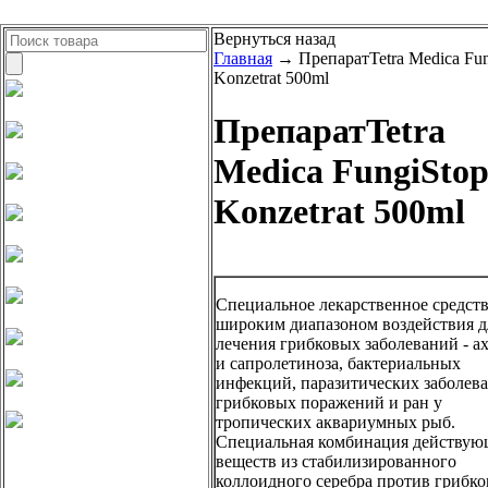
Вернуться назад
Главная
→ ПрепаратTetra Medica Fun
Konzetrat 500ml
ПрепаратTetra
Medica FungiSto
Konzetrat 500ml
Специальное лекарственное средств
широким диапазоном воздействия д
лечения грибковых заболеваний - а
и сапролетиноза, бактериальных
инфекций, паразитических заболев
грибковых поражений и ран у
тропических аквариумных рыб.
Специальная комбинация действу
веществ из стабилизированного
коллоидного серебра против грибко