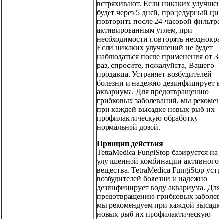
встряхивают. Если никаких улучше
будет через 5 дней, процедурный ц
повторить после 24-часовой фильтр
активированным углем, при
необходимости повторять неоднокр
Если никаких улучшений не будет
наблюдаться после применения от 3-
раз, спросите, пожалуйста, Вашего
продавца. Устраняет возбудителей
болезни и надежно дезинфицирует 
аквариума. Для предотвращению
грибковых заболеваний, мы рекоме
при каждой высадке новых рыб их
профилактическую обработку
нормальной дозой.
Принцип действия
TetraMedica FungiStop базируется на
улучшенной комбинации активного
вещества. TetraMedica FungiStop уст
возбудителей болезни и надежно
дезинфицирует воду аквариума. Дл
предотвращению грибковых заболе
мы рекомендуем при каждой высад
новых рыб их профилактическую