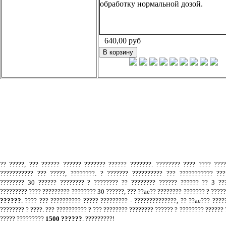
обработку нормальной дозой.
640,00
руб
.
?? ?????, ??? ?????? ?????? ??????? ?????? ???????. ???????? ???? ???? ???
??????????? ??? ?????, ????????. ? ??????? ?????????? ??? ??????????? ???
???????? 30 ?????? ???????? ? ???????? ?? ???????? ?????? ?????? ?? 3 ???
????????? ???? ????????? ???????? 30 ??????, ??? ??ae?? ???????? ??????? ? ????
??????
. ???? ??? ?????????? ????? ????????? - ??????????????, ?? ??ae??? ????
???????? ? ????. ??? ?????????? ? ??? ???????? ???????? ?????? ? ???????? ?????? 
????? ?????????
1500 ??????
. ?????????!