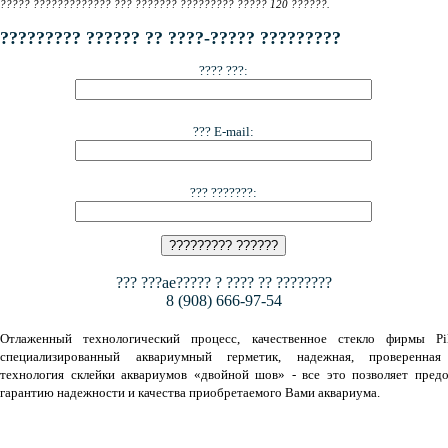
????? ????????????? ??? ??????? ????????? ????? 120 ??????.
????????? ?????? ?? ????-????? ?????????
???? ???:
??? E-mail:
??? ???????:
??? ???ae????? ? ???? ?? ????????
8 (908) 666-97-54
Отлаженный технологический процесс, качественное стекло фирмы Pil
специализированный аквариумный герметик, надежная, проверенная
технология склейки аквариумов «двойной шов» - все это позволяет предо
гарантию надежности и качества приобретаемого Вами аквариума.