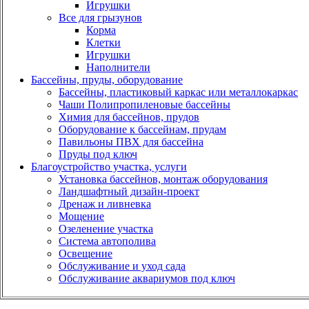
Игрушки
Все для грызунов
Корма
Клетки
Игрушки
Наполнители
Бассейны, пруды, оборудование
Бассейны, пластиковый каркас или металлокаркас
Чаши Полипропиленовые бассейны
Химия для бассейнов, прудов
Оборудование к бассейнам, прудам
Павильоны ПВХ для бассейна
Пруды под ключ
Благоустройство участка, услуги
Установка бассейнов, монтаж оборудования
Ландшафтный дизайн-проект
Дренаж и ливневка
Мощение
Озеленение участка
Система автополива
Освещение
Обслуживание и уход сада
Обслуживание аквариумов под ключ