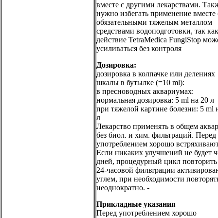
вместе с другими лекарствами. Так
нужно избегать применение вместе 
обязательными тяжелым металлом
средствами водоподготовки, так ка
действие TetraMedica FungiStop мож
усиливаться без контроля
Дозировка:
дозировка в колпачке или делениях
шкалы в бутылке (=10 ml):
в пресноводных аквариумах:
нормальная дозировка: 5 ml на 20 л
при тяжелой картине болезни: 5 ml 
л
Лекарство применять в общем аква
без биол. и хим. фильтраций. Перед
употреблением хорошо встряхивают
Если никаких улучшений не будет ч
дней, процедурный цикл повторить
24-часовой фильтрации активиров
углем, при необходимости повторят
неоднократно. -
Прикладные указания
Перед употреблением хорошо