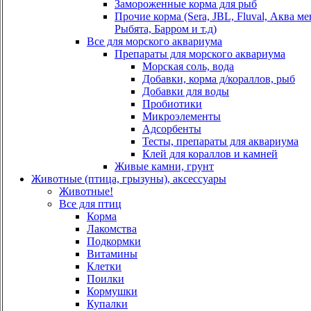
Замороженные корма для рыб
Прочие корма (Sera, JBL, Fluval, Аква м
Рыбята, Барром и т.д)
Все для морского аквариума
Препараты для морского аквариума
Морская соль, вода
Добавки, корма д/кораллов, рыб
Добавки для воды
Пробиотики
Микроэлементы
Адсорбенты
Тесты, препараты для аквариума
Клей для кораллов и камней
Живые камни, грунт
Животные (птица, грызуны), аксессуары
Животные!
Все для птиц
Корма
Лакомства
Подкормки
Витамины
Клетки
Поилки
Кормушки
Купалки