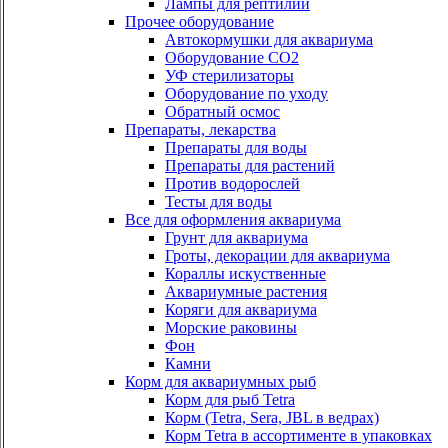
Лампы для рептилий
Прочее оборудование
Автокормушки для аквариума
Оборудование СО2
УФ стерилизаторы
Оборудование по уходу
Обратный осмос
Препараты, лекарства
Препараты для воды
Препараты для растений
Против водорослей
Тесты для воды
Все для оформления аквариума
Грунт для аквариума
Гроты, декорации для аквариума
Кораллы искуственные
Аквариумные растения
Коряги для аквариума
Морские раковины
Фон
Камни
Корм для аквариумных рыб
Корм для рыб Tetra
Корм (Tetra, Sera, JBL в ведрах)
Корм Tetra в ассортименте в упаковках