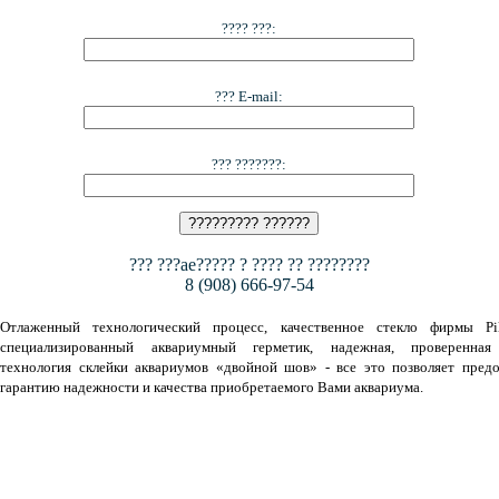
???? ???:
??? E-mail:
??? ???????:
??? ???ae????? ? ???? ?? ????????
8 (908) 666-97-54
Отлаженный технологический процесс, качественное стекло фирмы Pil
специализированный аквариумный герметик, надежная, проверенная
технология склейки аквариумов «двойной шов» - все это позволяет предо
гарантию надежности и качества приобретаемого Вами аквариума.