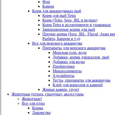
Фон
Камни
Корм для аквариумных рыб
Корм для рыб Tetra
Корм (Tetra, Sera, JBL в ведрах)
Корм Tetra в ассортименте в упаковках
Замороженные корма для рыб
Прочие корма (Sera, JBL, Fluval, Аква м
Рыбята, Барром и т.д)
Все для морского аквариума
Препараты для морского аквариума
Морская соль, вода
Добавки, корма д/кораллов, рыб
Добавки для воды
Пробиотики
Микроэлементы
Адсорбенты
Тесты, препараты для аквариума
Клей для кораллов и камней
Живые камни, грунт
Животные (птица, грызуны), аксессуары
Животные!
Все для птиц
Корма
Лакомства