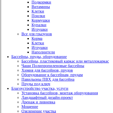
Подкормки
Витамины
Клетки
Поилки
Кормушки
Купалки
Игрушки
Все для грызунов
Корма
Клетки
Игрушки
Наполнители
Бассейны, пруды, оборудование
Бассейны, пластиковый каркас или металлокаркас
Чаши Полипропиленовые бассейны
Химия для бассейнов, прудов
Оборудование к бассейнам, прудам
Павильоны ПВХ для бассейна
Пруды под ключ
Благоустройство участка, услуги
Установка бассейнов, монтаж оборудования
Ландшафтный дизайн-проект
Дренаж и ливневка
Мощение
Озеленение участка