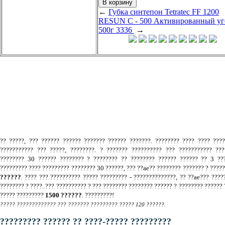
←
Губка синтепон Tetratec FF 1200
RESUN С - 500 Активированный уг
500г 3336
→
.
?? ?????, ??? ?????? ?????? ??????? ?????? ???????. ???????? ???? ???? ???
??????????? ??? ?????, ????????. ? ??????? ?????????? ??? ??????????? ???
???????? 30 ?????? ???????? ? ???????? ?? ???????? ?????? ?????? ?? 3 ???
????????? ???? ????????? ???????? 30 ??????, ??? ??ae?? ???????? ??????? ? ????
??????
. ???? ??? ?????????? ????? ????????? - ??????????????, ?? ??ae??? ????
???????? ? ????. ??? ?????????? ? ??? ???????? ???????? ?????? ? ???????? ?????? 
????? ?????????
1500 ??????
. ?????????!
????? ????????????? ??? ??????? ????????? ????? 120 ??????.
????????? ?????? ?? ????-????? ?????????