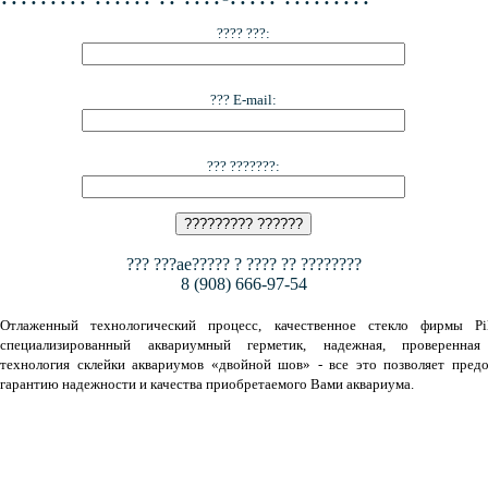
???? ???:
??? E-mail:
??? ???????:
??? ???ae????? ? ???? ?? ????????
8 (908) 666-97-54
Отлаженный технологический процесс, качественное стекло фирмы Pil
специализированный аквариумный герметик, надежная, проверенная
технология склейки аквариумов «двойной шов» - все это позволяет предо
гарантию надежности и качества приобретаемого Вами аквариума.