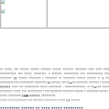
.
?? ?????, ??? ?????? ?????? ??????? ?????? ???????. ???????? ???? ???? ???
??????????? ??? ?????, ????????. ? ??????? ?????????? ??? ??????????? ???
???????? 30 ?????? ???????? ? ???????? ?? ???????? ?????? ?????? ?? 3 ???
????????? ???? ????????? ???????? 30 ??????, ??? ??ae?? ???????? ??????? ? ????
??????
. ???? ??? ?????????? ????? ????????? - ??????????????, ?? ??ae??? ????
???????? ? ????. ??? ?????????? ? ??? ???????? ???????? ?????? ? ???????? ?????? 
????? ?????????
1500 ??????
. ?????????!
????? ????????????? ??? ??????? ????????? ????? 120 ??????.
????????? ?????? ?? ????-????? ?????????