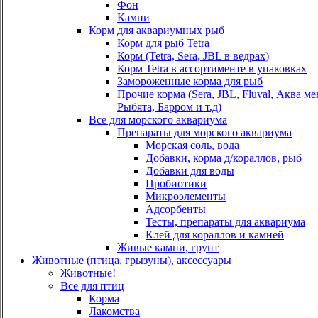
Фон
Камни
Корм для аквариумных рыб
Корм для рыб Tetra
Корм (Tetra, Sera, JBL в ведрах)
Корм Tetra в ассортименте в упаковках
Замороженные корма для рыб
Прочие корма (Sera, JBL, Fluval, Аква м
Рыбята, Барром и т.д)
Все для морского аквариума
Препараты для морского аквариума
Морская соль, вода
Добавки, корма д/кораллов, рыб
Добавки для воды
Пробиотики
Микроэлементы
Адсорбенты
Тесты, препараты для аквариума
Клей для кораллов и камней
Живые камни, грунт
Животные (птица, грызуны), аксессуары
Животные!
Все для птиц
Корма
Лакомства