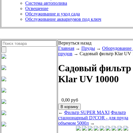
Система автополива
Освещение
Обслуживание и уход сада
Обслуживание аквариумов под ключ
Вернуться назад
Главная
→
Пруды
→
Оборудование 
прудов
→ Садовый фильтр Klar UV 
Садовый фильтр
Klar UV 10000
0,00
руб
←
Фильтр SUPER MAXI
Фильтр
стационарный D?COR - для пруда
объемом 5000л
→