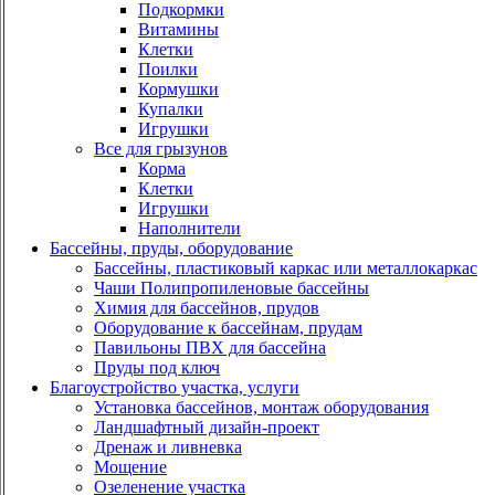
Подкормки
Витамины
Клетки
Поилки
Кормушки
Купалки
Игрушки
Все для грызунов
Корма
Клетки
Игрушки
Наполнители
Бассейны, пруды, оборудование
Бассейны, пластиковый каркас или металлокаркас
Чаши Полипропиленовые бассейны
Химия для бассейнов, прудов
Оборудование к бассейнам, прудам
Павильоны ПВХ для бассейна
Пруды под ключ
Благоустройство участка, услуги
Установка бассейнов, монтаж оборудования
Ландшафтный дизайн-проект
Дренаж и ливневка
Мощение
Озеленение участка