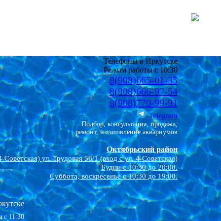
Телефоны в Иркутске
Режим работы с 10:30
8(908)665-01-35
8(908)666-97-54
8(908)770-99-91
Telegram
Подбор, консультация, продажа,
ремонт, изготовление аквариумов
Октябрьский район
4-Советская)
ул. Трудовая 56/1 (вход с ул. 4-Советская)
Будни с 10:30 до 20:00.
Суббота, воскресенье с 10:30 до 19:00.
ркутске
 с 11:30