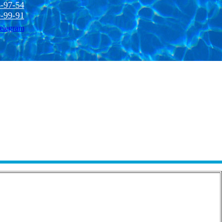
-97-54
-99-91
elegram