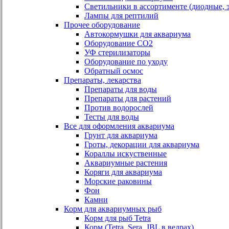
Светильники в ассортименте (диодные, э
Лампы для рептилий
Прочее оборудование
Автокормушки для аквариума
Оборудование СО2
УФ стерилизаторы
Оборудование по уходу
Обратный осмос
Препараты, лекарства
Препараты для воды
Препараты для растений
Против водорослей
Тесты для воды
Все для оформления аквариума
Грунт для аквариума
Гроты, декорации для аквариума
Кораллы искуственные
Аквариумные растения
Коряги для аквариума
Морские раковины
Фон
Камни
Корм для аквариумных рыб
Корм для рыб Tetra
Корм (Tetra, Sera, JBL в ведрах)