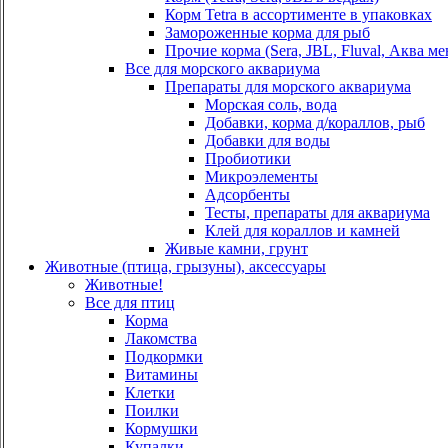
Корм Tetra в ассортименте в упаковках
Замороженные корма для рыб
Прочие корма (Sera, JBL, Fluval, Аква ме
Все для морского аквариума
Препараты для морского аквариума
Морская соль, вода
Добавки, корма д/кораллов, рыб
Добавки для воды
Пробиотики
Микроэлементы
Адсорбенты
Тесты, препараты для аквариума
Клей для кораллов и камней
Живые камни, грунт
Животные (птица, грызуны), аксессуары
Животные!
Все для птиц
Корма
Лакомства
Подкормки
Витамины
Клетки
Поилки
Кормушки
Купалки