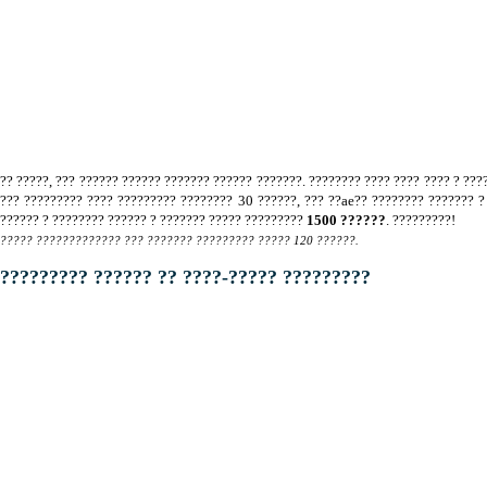
?? ?????, ??? ?????? ?????? ??????? ?????? ???????. ???????? ???? ???? ???? ? ???
??? ????????? ???? ????????? ???????? 30 ??????, ??? ??ae?? ???????? ??????? 
?????? ? ???????? ?????? ? ??????? ????? ?????????
1500 ??????
. ?????????!
????? ????????????? ??? ??????? ????????? ????? 120 ??????.
????????? ?????? ?? ????-????? ?????????