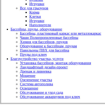
Игрушки
Все для грызунов
Корма
Клетки
Игрушки
Наполнители
Бассейны, пруды, оборудование
Бассейны, пластиковый каркас или металлокаркас
Чаши Полипропиленовые бассейны
Химия для бассейнов, прудов
Оборудование к бассейнам, прудам
Павильоны ПВХ для бассейна
Пруды под ключ
Благоустройство участка, услуги
Установка бассейнов, монтаж оборудования
Ландшафтный дизайн-проект
Дренаж и ливневка
Мощение
Озеленение участка
Система автополива
Освещение
Обслуживание и уход сада
Обслуживание аквариумов под ключ