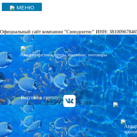
МЕНЮ
Официальный сайт компании "Синодонтис" ИНН: 38100967846
Аквариумистика, пруды, бассейны, зоотовары
Вступай в группу:
Аквар
зоото