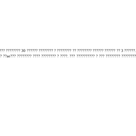
??? ???????? 30 ?????? ???????? ? ???????? ?? ???????? ?????? ?????? ?? 3 ??????.
?? ??ae??? ???????? ???? ???????? ? ????. ??? ?????????? ? ??? ???????? ???????