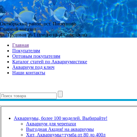
Октябрьский район, ост. Пискунова
Главный магазин
ул. Трудовая 56/1 (вход с ул. 4-Советская)
Главная
Покупателям
Оптовым покупателям
Каталог статей по Аквариумистике
Аквариум под ключ
Наши контакты
Аквариумы, более 100 моделей. Выбирайте!
Аквариум для черепахи
Выгодная Акция! на аквариумы
Хит, Аквариумы+тумба от 80 до 400л