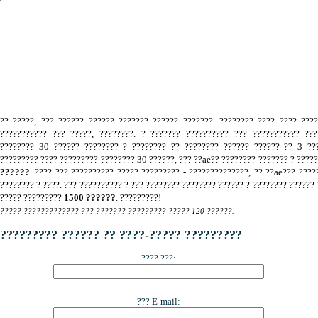
.
?? ?????, ??? ?????? ?????? ??????? ?????? ???????. ???????? ???? ???? ???
??????????? ??? ?????, ????????. ? ??????? ?????????? ??? ??????????? ???
???????? 30 ?????? ???????? ? ???????? ?? ???????? ?????? ?????? ?? 3 ???
????????? ???? ????????? ???????? 30 ??????, ??? ??ae?? ???????? ??????? ? ????
??????
. ???? ??? ?????????? ????? ????????? - ??????????????, ?? ??ae??? ????
???????? ? ????. ??? ?????????? ? ??? ???????? ???????? ?????? ? ???????? ?????? 
????? ?????????
1500 ??????
. ?????????!
????? ????????????? ??? ??????? ????????? ????? 120 ??????.
????????? ?????? ?? ????-????? ?????????
???? ???:
??? E-mail: