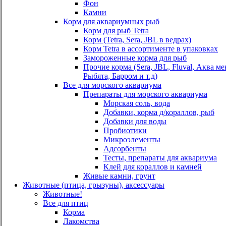
Фон
Камни
Корм для аквариумных рыб
Корм для рыб Tetra
Корм (Tetra, Sera, JBL в ведрах)
Корм Tetra в ассортименте в упаковках
Замороженные корма для рыб
Прочие корма (Sera, JBL, Fluval, Аква м
Рыбята, Барром и т.д)
Все для морского аквариума
Препараты для морского аквариума
Морская соль, вода
Добавки, корма д/кораллов, рыб
Добавки для воды
Пробиотики
Микроэлементы
Адсорбенты
Тесты, препараты для аквариума
Клей для кораллов и камней
Живые камни, грунт
Животные (птица, грызуны), аксессуары
Животные!
Все для птиц
Корма
Лакомства