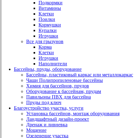
Подкормки
Витамины
Клетки
Поилки
Кормушки
Купалки
Игрушки
Все для грызунов
Корма
Клетки
Игрушки
Наполнители
Бассейны, пруды, оборудование
Бассейны, пластиковый каркас или металлокаркас
Чаши Полипропиленовые бассейны
Химия для бассейнов, прудов
Оборудование к бассейнам, прудам
Павильоны ПВХ для бассейна
Пруды под ключ
Благоустройство участка, услуги
Установка бассейнов, монтаж оборудования
Ландшафтный дизайн-проект
Дренаж и ливневка
Мощение
Озеленение участка