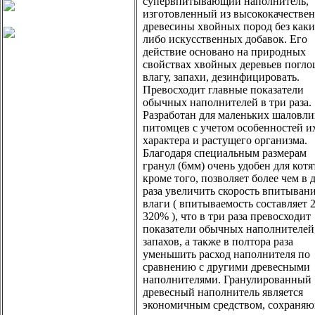
супервпитывающий наполнитель,
изготовленный из высококачестве
древесины хвойных пород без каки
либо искусственных добавок. Его
действие основано на природных
свойствах хвойных деревьев погло
влагу, запахи, дезинфицировать.
Превосходит главные показатели
обычных наполнителей в три раза.
Разработан для маленьких шаловл
питомцев с учетом особенностей и
характера и растущего организма.
Благодаря специальным размерам
гранул (6мм) очень удобен для котят
кроме того, позволяет более чем в 
раза увеличить скорость впитыван
влаги ( впитываемость составляет 
320% ), что в три раза превосходит
показатели обычных наполнителей
запахов, а также в полтора раза
уменьшить расход наполнителя по
сравнению с другими древесными
наполнителями. Гранулированный
древесный наполнитель является
экономичным средством, сохраня