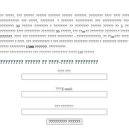
?? ?????, ??? ?????? ?????? ??????? ?????? ???????. ???????? ???? ???? ???
??????????? ??? ?????, ????????. ? ??????? ?????????? ??? ??????????? ???
???????? 30 ?????? ???????? ? ???????? ?? ???????? ?????? ?????? ?? 3 ???
????????? ???? ????????? ???????? 30 ??????, ??? ??ae?? ???????? ??????? ? ????
??????
. ???? ??? ?????????? ????? ????????? - ??????????????, ?? ??ae??? ????
???????? ? ????. ??? ?????????? ? ??? ???????? ???????? ?????? ? ???????? ?????? 
????? ?????????
1500 ??????
. ?????????!
????? ????????????? ??? ??????? ????????? ????? 120 ??????.
????????? ?????? ?? ????-????? ?????????
???? ???:
??? E-mail:
??? ???????: