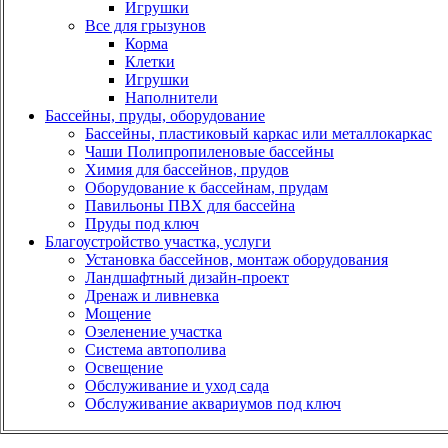
Игрушки
Все для грызунов
Корма
Клетки
Игрушки
Наполнители
Бассейны, пруды, оборудование
Бассейны, пластиковый каркас или металлокаркас
Чаши Полипропиленовые бассейны
Химия для бассейнов, прудов
Оборудование к бассейнам, прудам
Павильоны ПВХ для бассейна
Пруды под ключ
Благоустройство участка, услуги
Установка бассейнов, монтаж оборудования
Ландшафтный дизайн-проект
Дренаж и ливневка
Мощение
Озеленение участка
Система автополива
Освещение
Обслуживание и уход сада
Обслуживание аквариумов под ключ