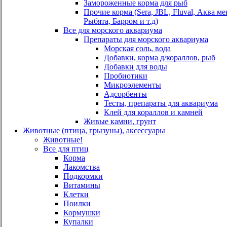
Замороженные корма для рыб
Прочие корма (Sera, JBL, Fluval, Аква м
Рыбята, Барром и т.д)
Все для морского аквариума
Препараты для морского аквариума
Морская соль, вода
Добавки, корма д/кораллов, рыб
Добавки для воды
Пробиотики
Микроэлементы
Адсорбенты
Тесты, препараты для аквариума
Клей для кораллов и камней
Живые камни, грунт
Животные (птица, грызуны), аксессуары
Животные!
Все для птиц
Корма
Лакомства
Подкормки
Витамины
Клетки
Поилки
Кормушки
Купалки