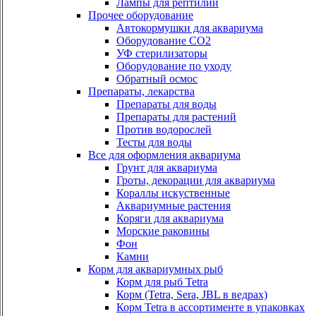
Лампы для рептилий
Прочее оборудование
Автокормушки для аквариума
Оборудование СО2
УФ стерилизаторы
Оборудование по уходу
Обратный осмос
Препараты, лекарства
Препараты для воды
Препараты для растений
Против водорослей
Тесты для воды
Все для оформления аквариума
Грунт для аквариума
Гроты, декорации для аквариума
Кораллы искуственные
Аквариумные растения
Коряги для аквариума
Морские раковины
Фон
Камни
Корм для аквариумных рыб
Корм для рыб Tetra
Корм (Tetra, Sera, JBL в ведрах)
Корм Tetra в ассортименте в упаковках