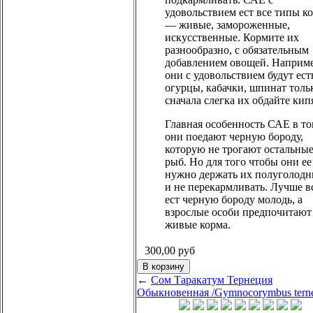
удовольствием ест все типы к
— живые, замороженные,
искусственные. Кормите их
разнообразно, с обязательным
добавлением овощей. Наприме
они с удовольствием будут ест
огурцы, кабачки, шпинат толь
сначала слегка их обдайте кип
Главная особенность САЕ в то
они поедают черную бороду,
которую не трогают остальны
рыб. Но для того чтобы они ее
нужно держать их полуголод
и не перекармливать. Лучше в
ест черную бороду молодь, а
взрослые особи предпочитают
живые корма.
300,00
руб
←
Сом Таракатум
Тернеция
Обыкновенная /Gymnocorymbus terne