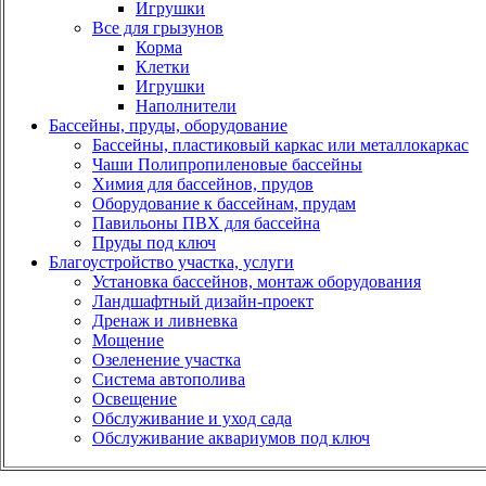
Игрушки
Все для грызунов
Корма
Клетки
Игрушки
Наполнители
Бассейны, пруды, оборудование
Бассейны, пластиковый каркас или металлокаркас
Чаши Полипропиленовые бассейны
Химия для бассейнов, прудов
Оборудование к бассейнам, прудам
Павильоны ПВХ для бассейна
Пруды под ключ
Благоустройство участка, услуги
Установка бассейнов, монтаж оборудования
Ландшафтный дизайн-проект
Дренаж и ливневка
Мощение
Озеленение участка
Система автополива
Освещение
Обслуживание и уход сада
Обслуживание аквариумов под ключ