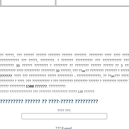
.
?? ?????, ??? ?????? ?????? ??????? ?????? ???????. ???????? ???? ???? ???
??????????? ??? ?????, ????????. ? ??????? ?????????? ??? ??????????? ???
???????? 30 ?????? ???????? ? ???????? ?? ???????? ?????? ?????? ?? 3 ???
????????? ???? ????????? ???????? 30 ??????, ??? ??ae?? ???????? ??????? ? ????
??????
. ???? ??? ?????????? ????? ????????? - ??????????????, ?? ??ae??? ????
???????? ? ????. ??? ?????????? ? ??? ???????? ???????? ?????? ? ???????? ?????? 
????? ?????????
1500 ??????
. ?????????!
????? ????????????? ??? ??????? ????????? ????? 120 ??????.
????????? ?????? ?? ????-????? ?????????
???? ???:
??? E-mail: