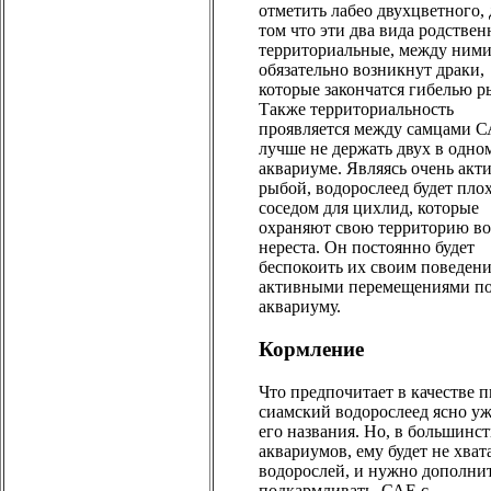
отметить лабео двухцветного, 
том что эти два вида родствен
территориальные, между ним
обязательно возникнут драки,
которые закончатся гибелью р
Также территориальность
проявляется между самцами С
лучше не держать двух в одно
аквариуме. Являясь очень акт
рыбой, водорослеед будет пло
соседом для цихлид, которые
охраняют свою территорию во
нереста. Он постоянно будет
беспокоить их своим поведен
активными перемещениями п
аквариуму.
Кормление
Что предпочитает в качестве 
сиамский водорослеед ясно уж
его названия. Но, в большинст
аквариумов, ему будет не хват
водорослей, и нужно дополни
подкармливать. САЕ с