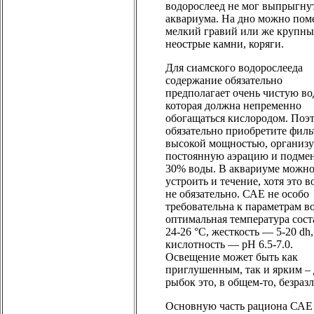
водорослеед не мог выпрыгнут
аквариума. На дно можно пом
мелкий гравий или же крупны
неострые камни, коряги.
Для сиамского водорослееда
содержание обязательно
предполагает очень чистую во
которая должна непременно
обогащаться кислородом. Поэ
обязательно приобретите филь
высокой мощностью, организу
постоянную аэрацию и подмен
30% воды. В аквариуме можн
устроить и течение, хотя это в
не обязательно. САЕ не особо
требовательна к параметрам в
оптимальная температура сост
24-26 °С, жесткость — 5-20 dh,
кислотность — pH 6.5-7.0.
Освещение может быть как
приглушенным, так и ярким – 
рыбок это, в общем-то, безраз
Основную часть рациона САЕ