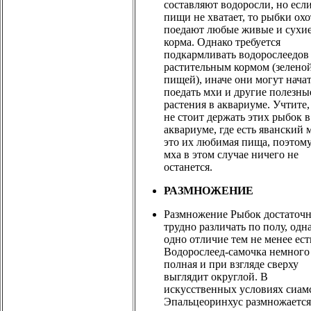
составляют водоросли, но есл
пищи не хватает, то рыбки ох
поедают любые живые и сухи
корма. Однако требуется
подкармливать водорослеедов
растительным кормом (зелено
пищей), иначе они могут нача
поедать мхи и другие полезны
растения в аквариуме. Учтите,
не стоит держать этих рыбок в
аквариуме, где есть яванский
это их любимая пища, поэтому
мха в этом случае ничего не
останется.
РАЗМНОЖЕНИЕ
Размножение Рыбок достаточ
трудно различать по полу, одн
одно отличие тем не менее ест
Водорослеед-самочка немного
полная и при взгляде сверху
выглядит округлой. В
искусственных условиях сиам
Эпальцеоринхус размножается