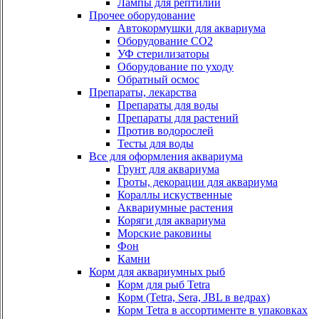
Лампы для рептилий
Прочее оборудование
Автокормушки для аквариума
Оборудование СО2
УФ стерилизаторы
Оборудование по уходу
Обратный осмос
Препараты, лекарства
Препараты для воды
Препараты для растений
Против водорослей
Тесты для воды
Все для оформления аквариума
Грунт для аквариума
Гроты, декорации для аквариума
Кораллы искуственные
Аквариумные растения
Коряги для аквариума
Морские раковины
Фон
Камни
Корм для аквариумных рыб
Корм для рыб Tetra
Корм (Tetra, Sera, JBL в ведрах)
Корм Tetra в ассортименте в упаковках