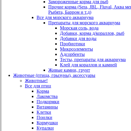
Замороженные корма для рыб
Прочие корма (Sera, JBL, Fluval, Аква м
Рыбята, Барром и т.д)
Все для морского аквариума
Препараты для морского аквариума
Морская соль, вода
Добавки, корма д/кораллов, рыб
Добавки для воды
Пробиотики
Микроэлементы
Адсорбенты
Тесты, препараты для аквариума
Клей для кораллов и камней
Живые камни, грунт
Животные (птица, грызуны), аксессуары
Животные!
Все для птиц
Корма
Лакомства
Подкормки
Витамины
Клетки
Поилки
Кормушки
Купалки