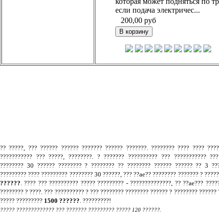
которая может подняться по тр
если подача электричес...
200,00
руб
.
?? ?????, ??? ?????? ?????? ??????? ?????? ???????. ???????? ???? ???? ???
??????????? ??? ?????, ????????. ? ??????? ?????????? ??? ??????????? ???
???????? 30 ?????? ???????? ? ???????? ?? ???????? ?????? ?????? ?? 3 ???
????????? ???? ????????? ???????? 30 ??????, ??? ??ae?? ???????? ??????? ? ????
??????
. ???? ??? ?????????? ????? ????????? - ??????????????, ?? ??ae??? ????
???????? ? ????. ??? ?????????? ? ??? ???????? ???????? ?????? ? ???????? ?????? 
????? ?????????
1500 ??????
. ?????????!
????? ????????????? ??? ??????? ????????? ????? 120 ??????.