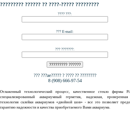
????????? ?????? ?? ????-????? ?????????
???? ???:
??? E-mail:
??? ???????:
??? ???ae????? ? ???? ?? ????????
8 (908) 666-97-54
Отлаженный технологический процесс, качественное стекло фирмы Pil
специализированный аквариумный герметик, надежная, проверенная
технология склейки аквариумов «двойной шов» - все это позволяет предо
гарантию надежности и качества приобретаемого Вами аквариума.