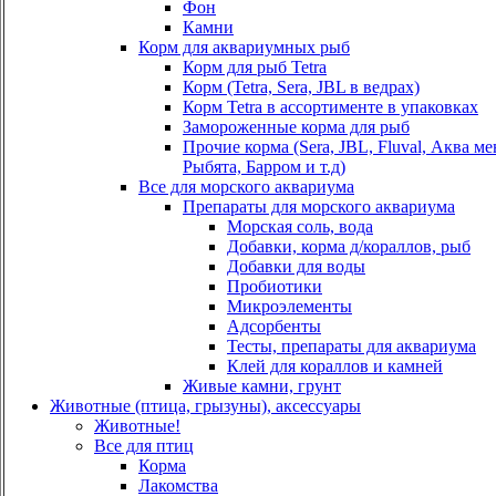
Фон
Камни
Корм для аквариумных рыб
Корм для рыб Tetra
Корм (Tetra, Sera, JBL в ведрах)
Корм Tetra в ассортименте в упаковках
Замороженные корма для рыб
Прочие корма (Sera, JBL, Fluval, Аква м
Рыбята, Барром и т.д)
Все для морского аквариума
Препараты для морского аквариума
Морская соль, вода
Добавки, корма д/кораллов, рыб
Добавки для воды
Пробиотики
Микроэлементы
Адсорбенты
Тесты, препараты для аквариума
Клей для кораллов и камней
Живые камни, грунт
Животные (птица, грызуны), аксессуары
Животные!
Все для птиц
Корма
Лакомства