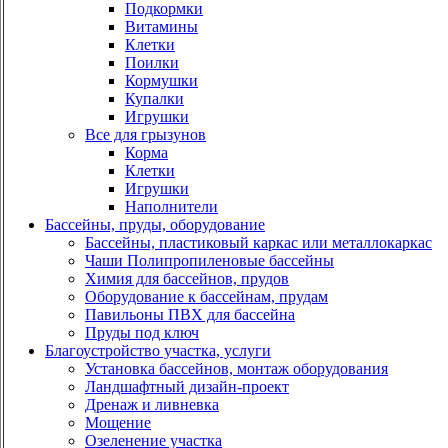
Подкормки
Витамины
Клетки
Поилки
Кормушки
Купалки
Игрушки
Все для грызунов
Корма
Клетки
Игрушки
Наполнители
Бассейны, пруды, оборудование
Бассейны, пластиковый каркас или металлокаркас
Чаши Полипропиленовые бассейны
Химия для бассейнов, прудов
Оборудование к бассейнам, прудам
Павильоны ПВХ для бассейна
Пруды под ключ
Благоустройство участка, услуги
Установка бассейнов, монтаж оборудования
Ландшафтный дизайн-проект
Дренаж и ливневка
Мощение
Озеленение участка