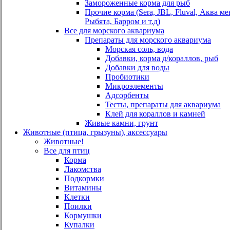
Замороженные корма для рыб
Прочие корма (Sera, JBL, Fluval, Аква м
Рыбята, Барром и т.д)
Все для морского аквариума
Препараты для морского аквариума
Морская соль, вода
Добавки, корма д/кораллов, рыб
Добавки для воды
Пробиотики
Микроэлементы
Адсорбенты
Тесты, препараты для аквариума
Клей для кораллов и камней
Живые камни, грунт
Животные (птица, грызуны), аксессуары
Животные!
Все для птиц
Корма
Лакомства
Подкормки
Витамины
Клетки
Поилки
Кормушки
Купалки