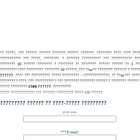
.
?? ?????, ??? ?????? ?????? ??????? ?????? ???????. ???????? ???? ???? ???
??????????? ??? ?????, ????????. ? ??????? ?????????? ??? ??????????? ???
???????? 30 ?????? ???????? ? ???????? ?? ???????? ?????? ?????? ?? 3 ???
????????? ???? ????????? ???????? 30 ??????, ??? ??ae?? ???????? ??????? ? ????
??????
. ???? ??? ?????????? ????? ????????? - ??????????????, ?? ??ae??? ????
???????? ? ????. ??? ?????????? ? ??? ???????? ???????? ?????? ? ???????? ?????? 
????? ?????????
1500 ??????
. ?????????!
????? ????????????? ??? ??????? ????????? ????? 120 ??????.
????????? ?????? ?? ????-????? ?????????
???? ???:
??? E-mail: