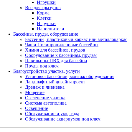
Игрушки
Все для грызунов
Корма
Клетки
Игрушки
Наполнители
Бассейны, пруды, оборудование
Бассейны, пластиковый каркас или металлокаркас
Чаши Полипропиленовые бассейны
Химия для бассейнов, прудов
Оборудование к бассейнам, прудам
Павильоны ПВХ для бассейна
Пруды под ключ
Благоустройство участка, услуги
Установка бассейнов, монтаж оборудования
Ландшафтный дизайн-проект
Дренаж и ливневка
Мощение
Озеленение участка
Система автополива
Освещение
Обслуживание и уход сада
Обслуживание аквариумов под ключ