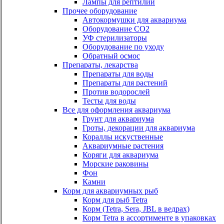
Лампы для рептилий
Прочее оборудование
Автокормушки для аквариума
Оборудование СО2
УФ стерилизаторы
Оборудование по уходу
Обратный осмос
Препараты, лекарства
Препараты для воды
Препараты для растений
Против водорослей
Тесты для воды
Все для оформления аквариума
Грунт для аквариума
Гроты, декорации для аквариума
Кораллы искуственные
Аквариумные растения
Коряги для аквариума
Морские раковины
Фон
Камни
Корм для аквариумных рыб
Корм для рыб Tetra
Корм (Tetra, Sera, JBL в ведрах)
Корм Tetra в ассортименте в упаковках