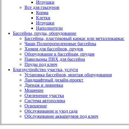
Игрушки
Все для грызунов
Корма
Клетки
Игрушки
Наполнители
Бассейны, пруды, оборудование
Бассейны, пластиковый каркас или металлокаркас
Чаши Полипропиленовые бассейны
Химия для бассейнов, прудов
Оборудование к бассейнам, прудам
Павильоны ПВХ для бассейна
Пруды под ключ
Благоустройство участка, услуги
Установка бассейнов, монтаж оборудования
Ландшафтный дизайн-проект
Дренаж и ливневка
Мощение
Озеленение участка
Система автополива
Освещение
Обслуживание и уход сада
Обслуживание аквариумов под ключ