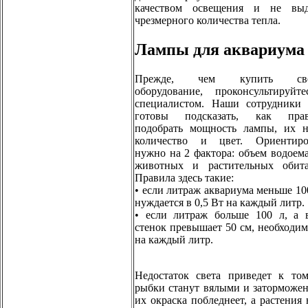
качеством освещения и не выд
чрезмерного количества тепла.
Лампы для аквариума
Прежде, чем купить све
оборудование, проконсультируйт
специалистом. Наши сотрудники 
готовы подсказать, как прав
подобрать мощность лампы, их 
количество и цвет. Ориентиро
нужно на 2 фактора: объем водоема
животных и растительных обита
Правила здесь такие:
• если литраж аквариума меньше 100
нуждается в 0,5 Вт на каждый литр.
• если литраж больше 100 л, а 
стенок превышает 50 см, необходим
на каждый литр.
Недостаток света приведет к том
рыбки станут вялыми и заторможе
их окраска побледнеет, а растения 