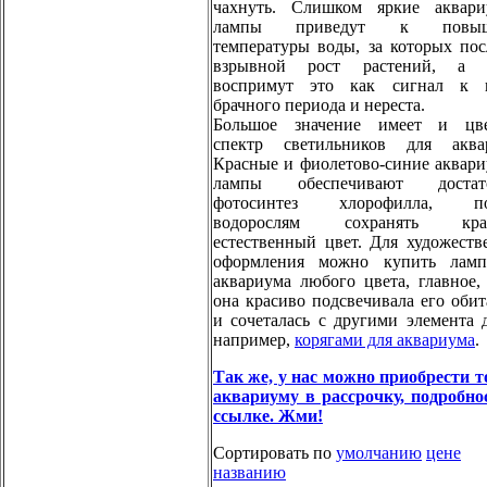
чахнуть. Слишком яркие аквар
лампы приведут к повыш
температуры воды, за которых пос
взрывной рост растений, а 
воспримут это как сигнал к н
брачного периода и нереста.
Большое значение имеет и цве
спектр светильников для аква
Красные и фиолетово-синие аквар
лампы обеспечивают достат
фотосинтез хлорофилла, по
водорослям сохранять кра
естественный цвет. Для художеств
оформления можно купить ламп
аквариума любого цвета, главное,
она красиво подсвечивала его обит
и сочеталась с другими элемента д
например,
корягами для аквариума
.
Так же, у нас можно приобрести т
аквариуму в рассрочку, подробно
ссылке. Жми!
Сортировать по
умолчанию
цене
названию