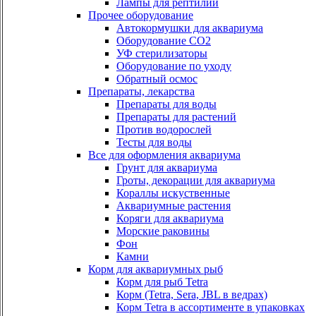
Лампы для рептилий
Прочее оборудование
Автокормушки для аквариума
Оборудование СО2
УФ стерилизаторы
Оборудование по уходу
Обратный осмос
Препараты, лекарства
Препараты для воды
Препараты для растений
Против водорослей
Тесты для воды
Все для оформления аквариума
Грунт для аквариума
Гроты, декорации для аквариума
Кораллы искуственные
Аквариумные растения
Коряги для аквариума
Морские раковины
Фон
Камни
Корм для аквариумных рыб
Корм для рыб Tetra
Корм (Tetra, Sera, JBL в ведрах)
Корм Tetra в ассортименте в упаковках