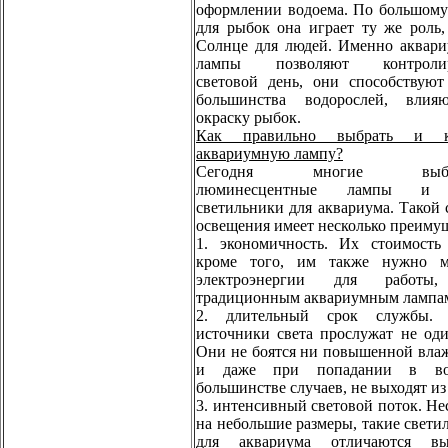
оформлении водоема. По большому 
для рыбок она играет ту же роль,
Солнце для людей. Именно аквар
лампы позволяют контролир
световой день, они способствуют
большинства водорослей, влия
окраску рыбок.
Как правильно выбрать и к
аквариумную лампу?
Сегодня многие выби
люминесцентные лампы и
светильники для аквариума. Такой 
освещения имеет несколько преимущ
1. экономичность. Их стоимость
кроме того, им также нужно м
электроэнергии для работы
традиционным аквариумным лампа
2. длительный срок службы. 
источники света прослужат не оди
Они не боятся ни повышенной вла
и даже при попадании в в
большинстве случаев, не выходят из 
3. интенсивный световой поток. Не
на небольшие размеры, такие свети
для аквариума отличаются вы