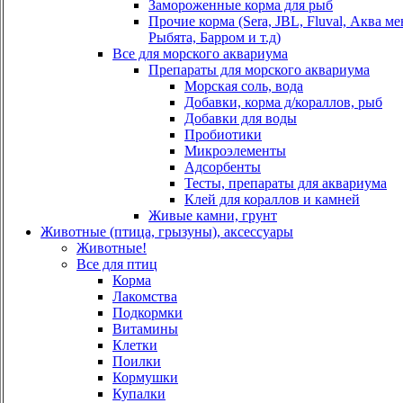
Замороженные корма для рыб
Прочие корма (Sera, JBL, Fluval, Аква м
Рыбята, Барром и т.д)
Все для морского аквариума
Препараты для морского аквариума
Морская соль, вода
Добавки, корма д/кораллов, рыб
Добавки для воды
Пробиотики
Микроэлементы
Адсорбенты
Тесты, препараты для аквариума
Клей для кораллов и камней
Живые камни, грунт
Животные (птица, грызуны), аксессуары
Животные!
Все для птиц
Корма
Лакомства
Подкормки
Витамины
Клетки
Поилки
Кормушки
Купалки