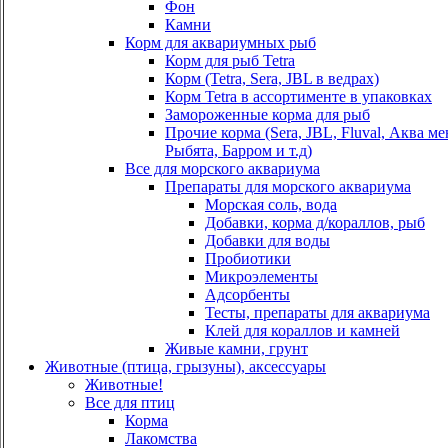
Фон
Камни
Корм для аквариумных рыб
Корм для рыб Tetra
Корм (Tetra, Sera, JBL в ведрах)
Корм Tetra в ассортименте в упаковках
Замороженные корма для рыб
Прочие корма (Sera, JBL, Fluval, Аква м
Рыбята, Барром и т.д)
Все для морского аквариума
Препараты для морского аквариума
Морская соль, вода
Добавки, корма д/кораллов, рыб
Добавки для воды
Пробиотики
Микроэлементы
Адсорбенты
Тесты, препараты для аквариума
Клей для кораллов и камней
Живые камни, грунт
Животные (птица, грызуны), аксессуары
Животные!
Все для птиц
Корма
Лакомства