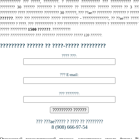
??????????? ??? ?????, ????????. ? ??????? ?????????? ??? ??????????? ???
???????? 30 ?????? ???????? ? ???????? ?? ???????? ?????? ?????? ?? 3 ???
????????? ???? ????????? ???????? 30 ??????, ??? ??ae?? ???????? ??????? ? ????
??????
. ???? ??? ?????????? ????? ????????? - ??????????????, ?? ??ae??? ????
???????? ? ????. ??? ?????????? ? ??? ???????? ???????? ?????? ? ???????? ?????? 
????? ?????????
1500 ??????
. ?????????!
????? ????????????? ??? ??????? ????????? ????? 120 ??????.
????????? ?????? ?? ????-????? ?????????
???? ???:
??? E-mail:
??? ???????:
??? ???ae????? ? ???? ?? ????????
8 (908) 666-97-54
Отлаженный технологический процесс, качественное стекло фирмы Pil