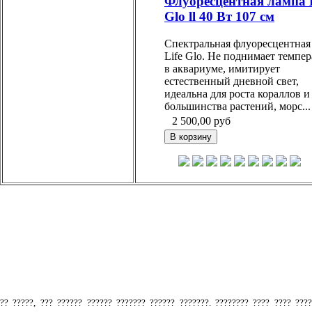
Флуоресцентная лампа L
Glo ll 40 Вт 107 см
Спектральная флуоресцентная
Life Glo. Не поднимает темпе
в аквариуме, имитирует
естественный дневной свет,
идеальна для роста кораллов и
большинства растений, морс...
2 500,00
руб
.
?? ?????, ??? ?????? ?????? ??????? ?????? ???????. ???????? ???? ???? ???