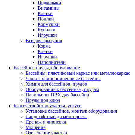
Подкормки
Витамины
Клетки
Поилки
Кормушки
Купалки
Игрушки
Все для грызунов
Корма
Клетки
Игрушки
Наполнители
Бассейны, пруды, оборудование
Бассейны, пластиковый каркас или металлокаркас
Чаши Полипропиленовые бассейны
Химия для бассейнов, прудов
Оборудование к бассейнам, прудам
Павильоны ПВХ для бассейна
Пруды под ключ
Благоустройство участка, услуги
Установка бассейнов, монтаж оборудования
Ландшафтный дизайн-проект
Дренаж и ливневка
Мощение
Озеленение участка