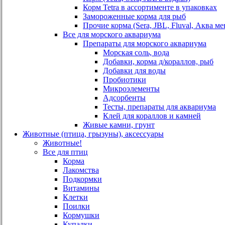
Корм Tetra в ассортименте в упаковках
Замороженные корма для рыб
Прочие корма (Sera, JBL, Fluval, Аква ме
Все для морского аквариума
Препараты для морского аквариума
Морская соль, вода
Добавки, корма д/кораллов, рыб
Добавки для воды
Пробиотики
Микроэлементы
Адсорбенты
Тесты, препараты для аквариума
Клей для кораллов и камней
Живые камни, грунт
Животные (птица, грызуны), аксессуары
Животные!
Все для птиц
Корма
Лакомства
Подкормки
Витамины
Клетки
Поилки
Кормушки
Купалки