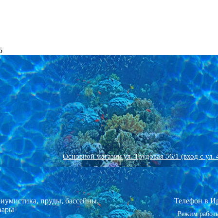
Бассейны, пластиковый каркас или металлокаркас
Установка бассейнов, монтаж оборудования
Аквариум для черепахи
Рыбки в наличии
Животные!
5
Чаши Полипропиленовые бассейны
Выгодная Акция! на аквариумы
Ландшафтный дизайн-проект
Аквариумные растения
Все для птиц
Хит, Аквариумы+тумба от 80 до 400л
Химия для бассейнов, прудов
Морская живность в наличии
Дренаж и ливневка
Все для грызунов
Оборудование к бассейнам, прудам
Все для аквариума
Аквариумы Россия
Мощение
Основной магазин ул. Трудовая 56/1 (вход с ул. 
Аквариумы Биодизайн, Акваплюс Россия
Павильоны ПВХ для бассейна
Озеленение участка
иумистика, пруды, бассейны,
Телефон в И
вары
Режим работы