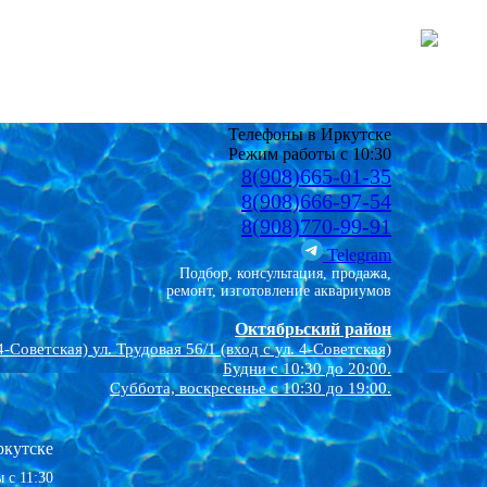
Телефоны в Иркутске
Режим работы с 10:30
8(908)665-01-35
8(908)666-97-54
8(908)770-99-91
Telegram
Подбор, консультация, продажа,
ремонт, изготовление аквариумов
Октябрьский район
4-Советская)
ул. Трудовая 56/1 (вход с ул. 4-Советская)
Будни с 10:30 до 20:00.
Суббота, воскресенье с 10:30 до 19:00.
ркутске
 с 11:30