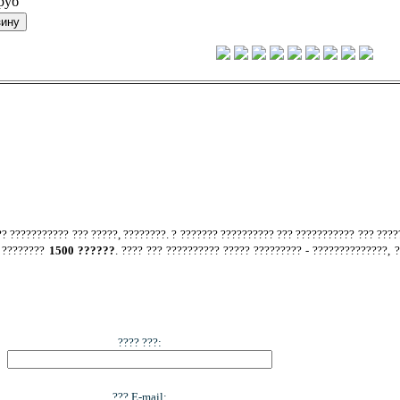
руб
.
?? ??????????? ??? ?????, ????????. ? ??????? ?????????? ??? ??????????? ??? ????
? ????????
1500 ??????
. ???? ??? ?????????? ????? ????????? - ??????????????, 
???? ???:
??? E-mail: